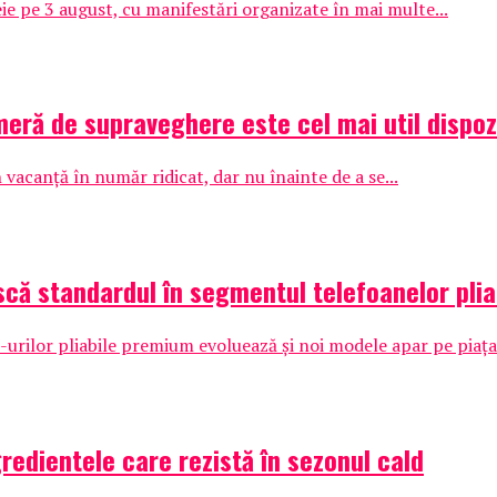
ie pe 3 august, cu manifestări organizate în mai multe...
eră de supraveghere este cel mai util dispoz
 vacanță în număr ridicat, dar nu înainte de a se...
că standardul în segmentul telefoanelor plia
ilor pliabile premium evoluează și noi modele apar pe piața l
redientele care rezistă în sezonul cald