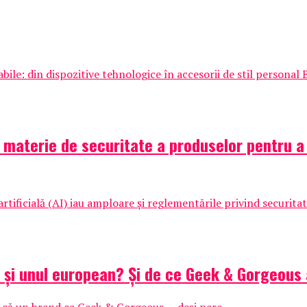
e: din dispozitive tehnologice în accesorii de stil personal 
aterie de securitate a produselor pentru a pr
tificială (AI) iau amploare și reglementările privind securitat
n și unul european? Și de ce Geek & Gorgeous