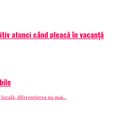
itiv atunci când pleacă în vacanță
bile
ocală, diferențierea nu mai...