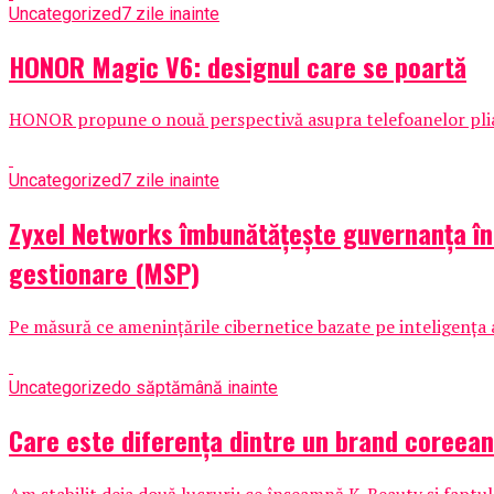
Uncategorized
7 zile inainte
HONOR Magic V6: designul care se poartă
HONOR propune o nouă perspectivă asupra telefoanelor pliabil
Uncategorized
7 zile inainte
Zyxel Networks îmbunătățește guvernanța în m
gestionare (MSP)
Pe măsură ce amenințările cibernetice bazate pe inteligența ar
Uncategorized
o săptămână inainte
Care este diferența dintre un brand coreea