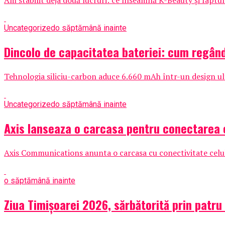
Am stabilit deja două lucruri: ce înseamnă K-Beauty și faptu
Uncategorized
o săptămână inainte
Dincolo de capacitatea bateriei: cum regân
Tehnologia siliciu-carbon aduce 6.660 mAh într-un design ult
Uncategorized
o săptămână inainte
Axis lanseaza o carcasa pentru conectarea c
Axis Communications anunta o carcasa cu conectivitate celular
o săptămână inainte
Ziua Timișoarei 2026, sărbătorită prin patru