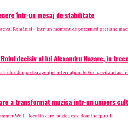
cere într-un mesaj de stabilitate
ficativul României – într-un moment de puternică presiune mac
 Rolul decisiv al lui Alexandru Nazare, în tre
tițiilor din partea agenției internaționale Fitch, evitând astfe
are a transformat muzica intr-un univers cult
Summer Well – locul in care muzica este doar inceputul....