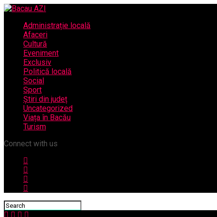
Administrație locală
Afaceri
Cultură
Eveniment
Exclusiv
Politică locală
Social
Sport
Știri din județ
Uncategorized
Viața în Bacău
Turism
Connect with us