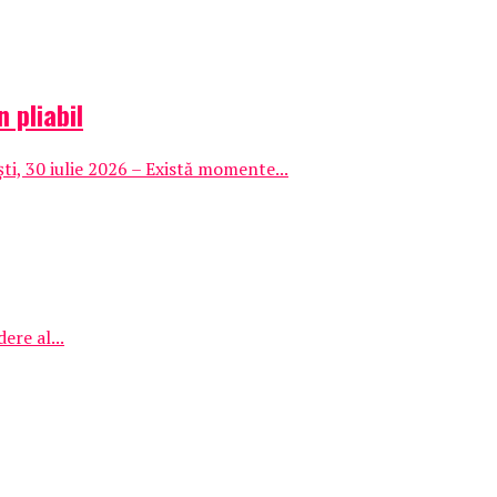
 pliabil
i, 30 iulie 2026 – Există momente...
ere al...