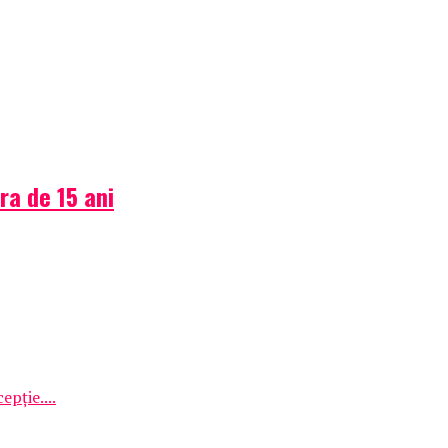
ra de 15 ani
epție....