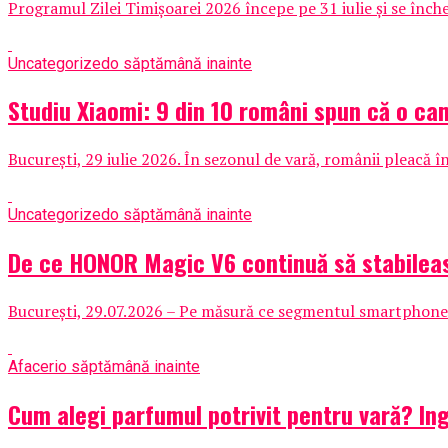
Programul Zilei Timișoarei 2026 începe pe 31 iulie și se înche
Uncategorized
o săptămână inainte
Studiu Xiaomi: 9 din 10 români spun că o cam
București, 29 iulie 2026. În sezonul de vară, românii pleacă în
Uncategorized
o săptămână inainte
De ce HONOR Magic V6 continuă să stabileas
București, 29.07.2026 – Pe măsură ce segmentul smartphone-ur
Afaceri
o săptămână inainte
Cum alegi parfumul potrivit pentru vară? Ing