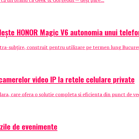
l că un brand ca Geek & Gorgeous — deși pare...
dește HONOR Magic V6 autonomia unui telefon
ra-subțire, construit pentru utilizare pe termen lung Bucureșt
amerelor video IP la retele celulare private
a, care ofera o solutie completa si eficienta din punct de ved
 zile de evenimente