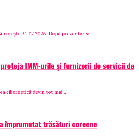
București, 31.07.2026: După prezentarea...
oteja IMM-urile și furnizorii de servicii de
ea cibernetică devin tot mai...
 a împrumutat trăsături coreene