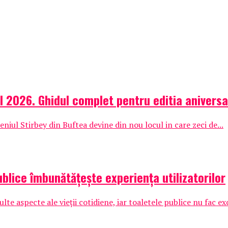
l 2026. Ghidul complet pentru editia aniversa
iul Stirbey din Buftea devine din nou locul in care zeci de...
ublice îmbunătățește experiența utilizatorilor
te aspecte ale vieții cotidiene, iar toaletele publice nu fac exc