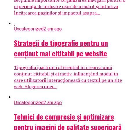
secțiunile importante Organizarea navigării pentru o
experiență de utilizare ușor de urmărit și intuitivă
Încărcarea paginilor și impactul asupra...
Uncategorized
2 ani ago
Strategii de tipografie pentru un
conținut mai cititabil pe website
Tipografia joacă un rol esențial în crearea unui
conținut cititabil și atractiv, influențând modul în
care utilizatorii interacționează cu textul pe un site
web. Alegerea unei...
Uncategorized
2 ani ago
Tehnici de compresie și optimizare
pentru imagini de calitate superioară