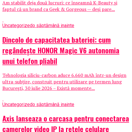
Am stabilit deja două lucruri: ce înseamnă K-Beauty și
faptul că un brand ca Geek & Gorgeous — deși pare...
Uncategorized
o săptămână inainte
Dincolo de capacitatea bateriei: cum
regândește HONOR Magic V6 autonomia
unui telefon pliabil
Tehnologia siliciu-carbon aduce 6.660 mAh într-un design
ultra-subțire, construit pentru utilizare pe termen lung
București, 30 iulie 2026 – Există momente...
Uncategorized
o săptămână inainte
Axis lanseaza o carcasa pentru conectarea
camerelor video IP la retele celulare