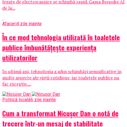
legate de electrocasnice se schimbă rapid. Gama Bespoke AI
de la...
Afaceri
4 zile inainte
În ce mod tehnologia utilizată în toaletele
publice îmbunătățește experiența
utilizatorilor
În ultimii ani, tehnologia a adus schimbări semnificative în
multe aspecte ale vieții cotidiene, iar toaletele publice nu
fac excepție....
Politică locală
6 zile inainte
Cum a transformat Nicușor Dan o notă de
trecere într-un mesaj de stabilitate