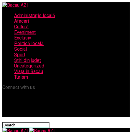
Administrație locală
Afaceri
Cultură
Eveniment
Exclusiv
Politică locală
Social
Sport
Știri din județ
Uncategorized
Viața în Bacău
Turism
Connect with us