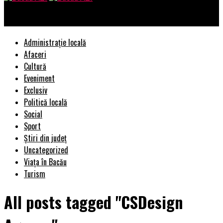
Bacau AZI
Administrație locală
Afaceri
Cultură
Eveniment
Exclusiv
Politică locală
Social
Sport
Știri din județ
Uncategorized
Viața în Bacău
Turism
All posts tagged "CSDesign