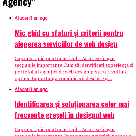
Agency"
Afaceri
1 an ago
Mic ghid cu sfaturi și criterii pentru
alegerea serviciilor de web design
Cuprins rapid pentru articol – Accesează ușor
secțiunile importante Cum să identificați experiența și
portofoliul agenției de web design pentru rezultate
optime Importanța comunicării deschise și...
Afaceri
1 an ago
Identificarea și soluționarea celor mai
frecvente greșeli în designul web
Cuprins rapid pentru articol – Accesează ușor