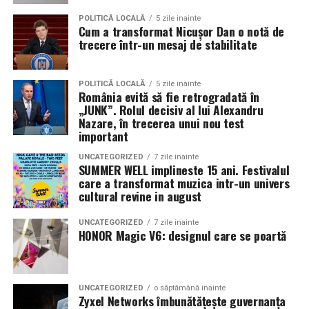
POLITICĂ LOCALĂ
5 zile inainte
Cum a transformat Nicușor Dan o notă de
trecere într-un mesaj de stabilitate
POLITICĂ LOCALĂ
5 zile inainte
România evită să fie retrogradată în
„JUNK”. Rolul decisiv al lui Alexandru
Nazare, în trecerea unui nou test
important
UNCATEGORIZED
7 zile inainte
SUMMER WELL implineste 15 ani. Festivalul
care a transformat muzica intr-un univers
cultural revine in august
UNCATEGORIZED
7 zile inainte
HONOR Magic V6: designul care se poartă
UNCATEGORIZED
o săptămână inainte
Zyxel Networks îmbunătățește guvernanța