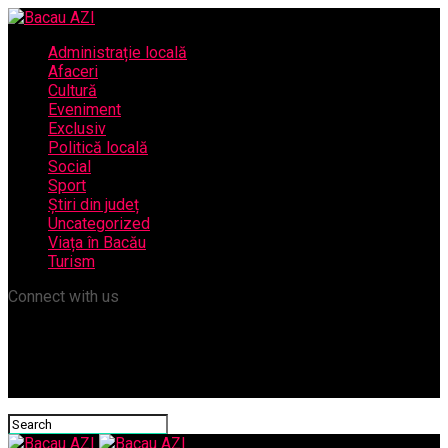
Administrație locală
Afaceri
Cultură
Eveniment
Exclusiv
Politică locală
Social
Sport
Știri din județ
Uncategorized
Viața în Bacău
Turism
Connect with us