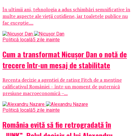
În ultimii ani, tehnologia a adus schimbări semnificative în
multe aspecte ale vieții cotidiene, iar toaletele publice nu
fac excepție....
Politică locală
5 zile inainte
Cum a transformat Nicușor Dan o notă de
trecere într-un mesaj de stabilitate
Recenta decizie a agenției de rating Fitch de a menține
calificativul României – într-un moment de puternică
presiune macroeconomică –...
Politică locală
5 zile inainte
România evită să fie retrogradată în
„JUNK”. Rolul decisiv al lui Alexandru