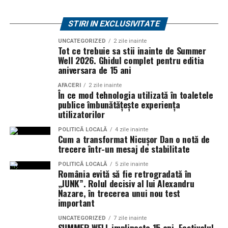
STIRI IN EXCLUSIVITATE
UNCATEGORIZED
2 zile inainte
Tot ce trebuie sa stii inainte de Summer
Well 2026. Ghidul complet pentru editia
aniversara de 15 ani
AFACERI
2 zile inainte
În ce mod tehnologia utilizată în toaletele
publice îmbunătățește experiența
utilizatorilor
POLITICĂ LOCALĂ
4 zile inainte
Cum a transformat Nicușor Dan o notă de
trecere într-un mesaj de stabilitate
POLITICĂ LOCALĂ
5 zile inainte
România evită să fie retrogradată în
„JUNK”. Rolul decisiv al lui Alexandru
Nazare, în trecerea unui nou test
important
UNCATEGORIZED
7 zile inainte
SUMMER WELL implineste 15 ani. Festivalul