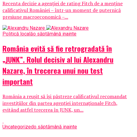
Recenta decizie a agenției de rating Fitch de a menține
calificativul României – într-un moment de puternică
presiune macroeconomică –...
Politică locală
o săptămână inainte
România evită să fie retrogradată în
„JUNK”. Rolul decisiv al lui Alexandru
Nazare, în trecerea unui nou test
important
România a reușit să își păstreze calificativul recomandat
investițiilor din partea agenției internaționale Fitch,
evitând astfel trecerea în JUNK, un...
Uncategorized
o săptămână inainte