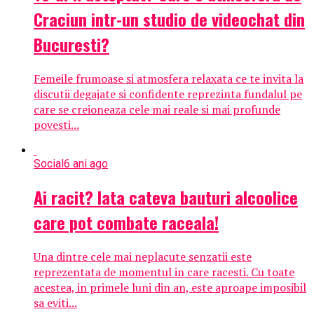
Craciun intr-un studio de videochat din
Bucuresti?
Femeile frumoase si atmosfera relaxata ce te invita la
discutii degajate si confidente reprezinta fundalul pe
care se creioneaza cele mai reale si mai profunde
povesti...
Social
6 ani ago
Ai racit? Iata cateva bauturi alcoolice
care pot combate raceala!
Una dintre cele mai neplacute senzatii este
reprezentata de momentul in care racesti. Cu toate
acestea, in primele luni din an, este aproape imposibil
sa eviti...