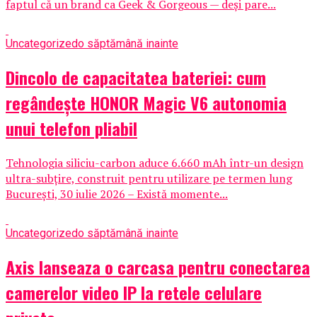
faptul că un brand ca Geek & Gorgeous — deși pare...
Uncategorized
o săptămână inainte
Dincolo de capacitatea bateriei: cum
regândește HONOR Magic V6 autonomia
unui telefon pliabil
Tehnologia siliciu-carbon aduce 6.660 mAh într-un design
ultra-subțire, construit pentru utilizare pe termen lung
București, 30 iulie 2026 – Există momente...
Uncategorized
o săptămână inainte
Axis lanseaza o carcasa pentru conectarea
camerelor video IP la retele celulare