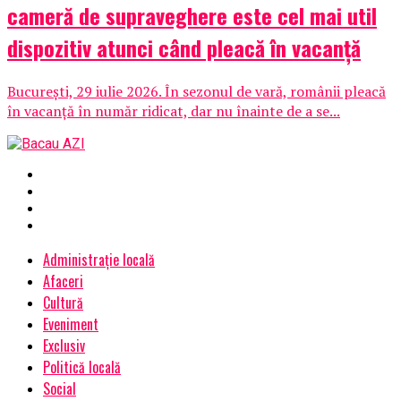
cameră de supraveghere este cel mai util
dispozitiv atunci când pleacă în vacanță
București, 29 iulie 2026. În sezonul de vară, românii pleacă
în vacanță în număr ridicat, dar nu înainte de a se...
Administrație locală
Afaceri
Cultură
Eveniment
Exclusiv
Politică locală
Social