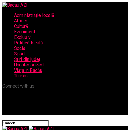
Administrație locală
Afaceri
Cultură
Eveniment
Exclusiv
Politică locală
Social
Sport
Știri din județ
Uncategorized
Viața în Bacău
Turism
Connect with us