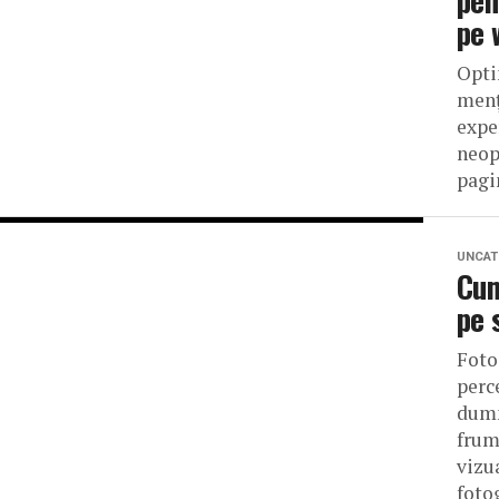
pen
pe 
Opti
menț
expe
neop
pagin
UNCAT
Cum
pe 
Foto
perc
dumn
frum
vizu
fotog