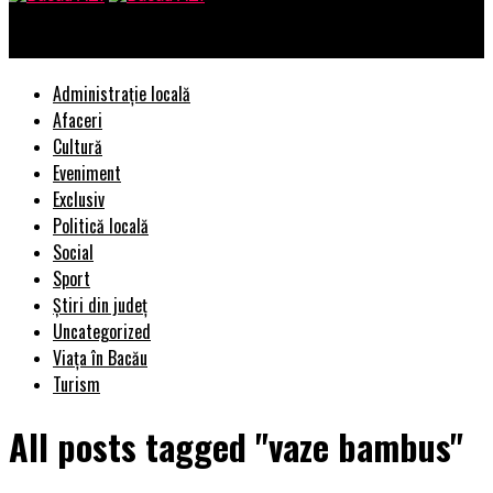
Bacau AZI
Administrație locală
Afaceri
Cultură
Eveniment
Exclusiv
Politică locală
Social
Sport
Știri din județ
Uncategorized
Viața în Bacău
Turism
All posts tagged "vaze bambus"