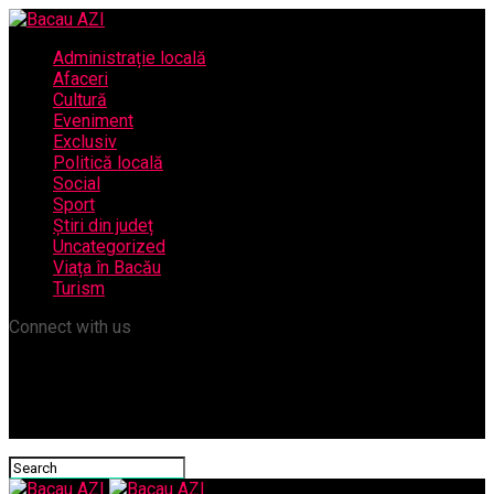
Administrație locală
Afaceri
Cultură
Eveniment
Exclusiv
Politică locală
Social
Sport
Știri din județ
Uncategorized
Viața în Bacău
Turism
Connect with us