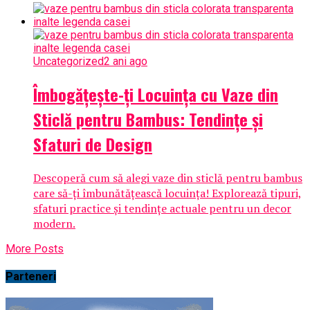
Uncategorized
2 ani ago
Îmbogățește-ți Locuința cu Vaze din
Sticlă pentru Bambus: Tendințe și
Sfaturi de Design
Descoperă cum să alegi vaze din sticlă pentru bambus
care să-ți îmbunătățească locuința! Explorează tipuri,
sfaturi practice și tendințe actuale pentru un decor
modern.
More Posts
Parteneri