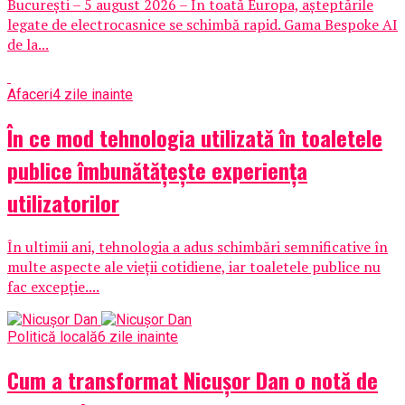
București – 5 august 2026 – În toată Europa, așteptările
legate de electrocasnice se schimbă rapid. Gama Bespoke AI
de la...
Afaceri
4 zile inainte
În ce mod tehnologia utilizată în toaletele
publice îmbunătățește experiența
utilizatorilor
În ultimii ani, tehnologia a adus schimbări semnificative în
multe aspecte ale vieții cotidiene, iar toaletele publice nu
fac excepție....
Politică locală
6 zile inainte
Cum a transformat Nicușor Dan o notă de