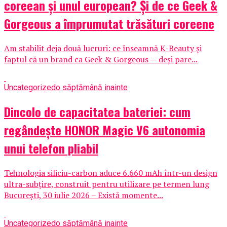
coreean și unul european? Și de ce Geek &
Gorgeous a împrumutat trăsături coreene
Am stabilit deja două lucruri: ce înseamnă K-Beauty și
faptul că un brand ca Geek & Gorgeous — deși pare...
Uncategorized
o săptămână inainte
Dincolo de capacitatea bateriei: cum
regândește HONOR Magic V6 autonomia
unui telefon pliabil
Tehnologia siliciu-carbon aduce 6.660 mAh într-un design
ultra-subțire, construit pentru utilizare pe termen lung
București, 30 iulie 2026 – Există momente...
Uncategorized
o săptămână inainte