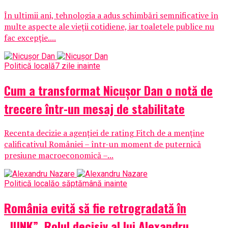
În ultimii ani, tehnologia a adus schimbări semnificative în
multe aspecte ale vieții cotidiene, iar toaletele publice nu
fac excepție....
Politică locală
7 zile inainte
Cum a transformat Nicușor Dan o notă de
trecere într-un mesaj de stabilitate
Recenta decizie a agenției de rating Fitch de a menține
calificativul României – într-un moment de puternică
presiune macroeconomică –...
Politică locală
o săptămână inainte
România evită să fie retrogradată în
„JUNK”. Rolul decisiv al lui Alexandru