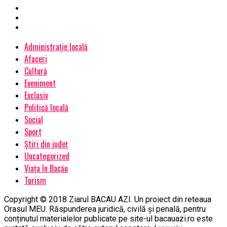
Administrație locală
Afaceri
Cultură
Eveniment
Exclusiv
Politică locală
Social
Sport
Știri din județ
Uncategorized
Viața în Bacău
Turism
Copyright © 2018 Ziarul BACAU AZI. Un proiect din reteaua
Orasul MEU. Răspunderea juridică, civilă și penală, pentru
conținutul materialelor publicate pe site-ul bacauazi.ro este