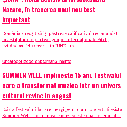
Nazare, în trecerea unui nou test
important
România a reușit să își păstreze calificativul recomandat
investițiilor din partea agenției internaționale Fitch,
evitând astfel trecerea în JUNK, un...
Uncategorized
o săptămână inainte
SUMMER WELL implineste 15 ani. Festivalul
care a transformat muzica intr-un univers
cultural revine in august
Exista festivaluri la care mergi pentru un concert. Si exista
Summer Well – locul in care muzica este doar inceputul....