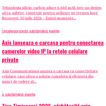
Tehnologia siliciu-carbon aduce 6.660 mAh într-un design
ultra-subțire, construit pentru utilizare pe termen lung
București, 30 iulie 2026 – Există momente...
Uncategorized
o săptămână inainte
Axis lanseaza o carcasa pentru conectarea
camerelor video IP la retele celulare
private
Axis Communications anunta o carcasa cu conectivitate
celulara, care ofera o solutie completa si eficienta din
punct de vedere al...
o săptămână inainte
Ziua Timișoarei 2026, sărbătorită prin