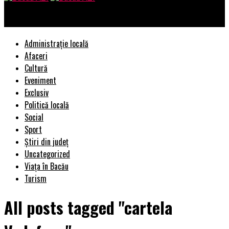
Bacau AZI
Administrație locală
Afaceri
Cultură
Eveniment
Exclusiv
Politică locală
Social
Sport
Știri din județ
Uncategorized
Viața în Bacău
Turism
All posts tagged "cartela