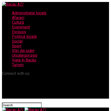
Administrație locală
Afaceri
Cultură
Eveniment
Exclusiv
Politică locală
Social
Sport
Știri din județ
Uncategorized
Viața în Bacău
Turism
Connect with us