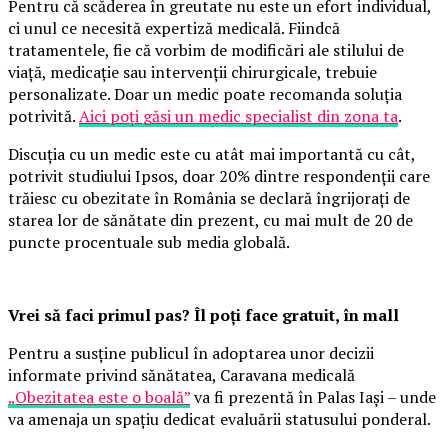
Pentru că scăderea în greutate nu este un efort individual,
ci unul ce necesită expertiză medicală. Fiindcă
tratamentele, fie că vorbim de modificări ale stilului de
viață, medicație sau intervenții chirurgicale, trebuie
personalizate. Doar un medic poate recomanda soluția
potrivită.
Aici poți găsi un medic specialist din zona ta
.
Discuția cu un medic este cu atât mai importantă cu cât,
potrivit studiului Ipsos, doar 20% dintre respondenții care
trăiesc cu obezitate în România se declară îngrijorați de
starea lor de sănătate din prezent, cu mai mult de 20 de
puncte procentuale sub media globală.
Vrei să faci primul pas? Îl poți face gratuit, în mall
Pentru a susține publicul în adoptarea unor decizii
informate privind sănătatea, Caravana medicală
„Obezitatea este o boală”
va fi prezentă în Palas Iași – unde
va amenaja un spațiu dedicat evaluării statusului ponderal.