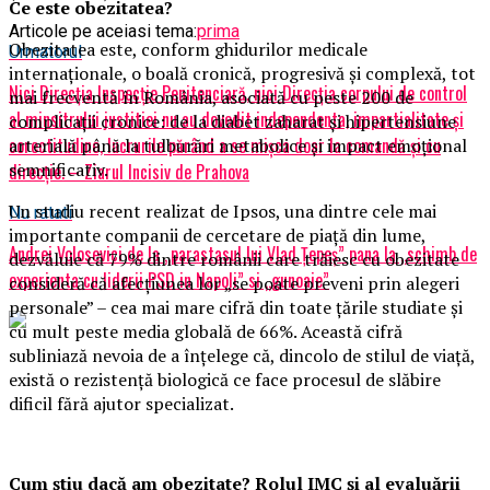
Ce este obezitatea?
Articole pe aceiasi tema:
prima
Obezitatea este, conform ghidurilor medicale
Urmatorul
internaționale, o boală cronică, progresivă și complexă, tot
Nici Direcția Inspecție Penitenciară, nici Direcția corpului de control
mai frecventă în România, asociată cu peste 200 de
al minsitrului justitiei nu au dovedit independenta, impartialitate și
complicații cronice: de la diabet zaharat și hipertensiune
corectitudine, lucrurile părând a se mișca doar la comandă și cu
arterială până la tulburări metabolice și impact emoțional
semnificativ.
direcție. – Ziarul Incisiv de Prahova
Un studiu recent realizat de Ipsos, una dintre cele mai
Nu ratati
importante companii de cercetare de piață din lume,
Andrei Volosevici de la „parastasul lui Vlad Țepeș” pana la „schimb de
dezvăluie că 79% dintre românii care trăiesc cu obezitate
experienta cu liderii PSD in Napoli” si „gunoaie”
consideră că afecțiunea lor „se poate preveni prin alegeri
personale” – cea mai mare cifră din toate țările studiate și
cu mult peste media globală de 66%. Această cifră
subliniază nevoia de a înțelege că, dincolo de stilul de viață,
există o rezistență biologică ce face procesul de slăbire
dificil fără ajutor specializat.
Cum știu dacă am obezitate? Rolul IMC și al evaluării