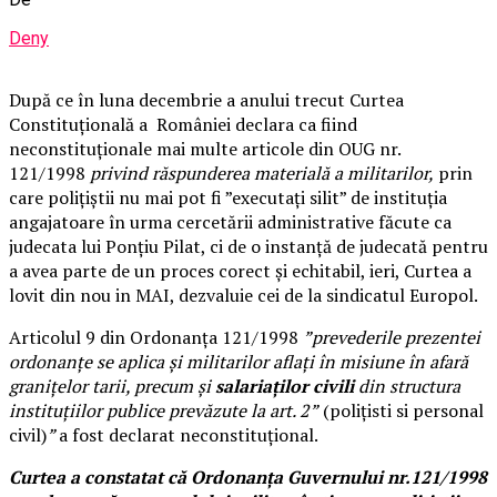
Deny
După ce în luna decembrie a anului trecut Curtea
Constituțională a României declara ca fiind
neconstituționale mai multe articole din OUG nr.
121/1998
privind răspunderea materială a militarilor,
prin
care polițiștii nu mai pot fi ”executați silit” de instituția
angajatoare în urma cercetării administrative făcute ca
judecata lui Ponțiu Pilat, ci de o instanță de judecată pentru
a avea parte de un proces corect și echitabil, ieri, Curtea a
lovit din nou in MAI, dezvaluie cei de la sindicatul Europol.
Articolul 9 din Ordonanța 121/1998
”prevederile prezentei
ordonanțe se aplica și militarilor aflați în misiune în afară
granițelor tarii, precum și
salariaților civili
din structura
instituțiilor publice prevăzute la art. 2”
(polițisti si personal
civil)
”
a fost declarat neconstituțional.
Curtea a constatat că Ordonanța Guvernului nr.121/1998