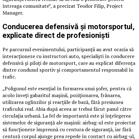
întreaga comunitate”, a precizat Teodor Filip, Project
Manager.
Conducerea defensivă și motorsportul,
explicate direct de profesioniști
Pe parcursul evenimentului, participanții au avut ocazia să
interacționeze cu instructori auto, specialiști în conducere
defensivă și piloți de motorsport, care au explicat diferența
dintre condusul sportiv și comportamentul responsabil în
trafic.
„Poligonul este esențial în formarea unui șofer, pentru că
acolo înveți gabaritul mașinii, poziționarea, frânarea,
utilizarea oglinzilor și reacțiile de bază, fără presiunea
traficului real. Abia după aceea ar trebui făcut pasul către
circulația urbană. La fel de importantă este și înțelegerea
sistemelor de siguranță ale mașinii: airbag-ul este proiectat
să funcționeze împreună cu centura de siguranță, iar fără
centură corpul ajunge prea repede în contact cu airbag-ul,