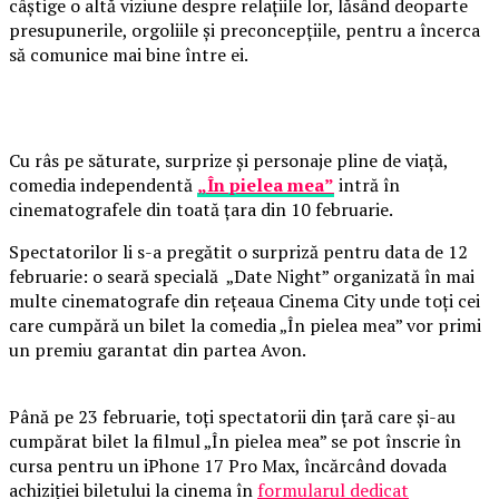
câștige o altă viziune despre relațiile lor, lăsând deoparte
presupunerile, orgoliile și preconcepțiile, pentru a încerca
să comunice mai bine între ei.
Cu râs pe săturate, surprize și personaje pline de viață,
comedia independentă
„În pielea mea”
intră în
cinematografele din toată țara din 10 februarie.
Spectatorilor li s-a pregătit o surpriză pentru data de 12
februarie: o seară specială „Date Night” organizată în mai
multe cinematografe din rețeaua Cinema City unde toți cei
care cumpără un bilet la comedia „În pielea mea” vor primi
un premiu garantat din partea Avon.
Până pe 23 februarie, toți spectatorii din țară care și-au
cumpărat bilet la filmul „În pielea mea” se pot înscrie în
cursa pentru un iPhone 17 Pro Max, încărcând dovada
achiziției biletului la cinema în
formularul dedicat