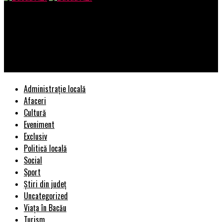
Bacau AZI
Polițiștii au fost ”executați silit” în baza unui act normativ ale
cărui prevederi au fost declarate neconstituționale – Ziarul
Incisiv de Prahova
Administrație locală
Afaceri
Cultură
Eveniment
Exclusiv
Politică locală
Social
Sport
Știri din județ
Uncategorized
Viața în Bacău
Turism