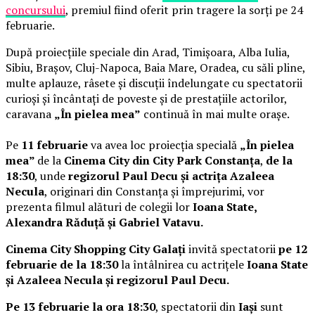
concursului
, premiul fiind oferit prin tragere la sorți pe 24
februarie.
După proiecțiile speciale din Arad, Timișoara, Alba Iulia,
Sibiu, Brașov, Cluj-Napoca, Baia Mare, Oradea, cu săli pline,
multe aplauze, râsete și discuții îndelungate cu spectatorii
curioși și încântați de poveste și de prestațiile actorilor,
caravana
„În pielea mea”
continuă în mai multe orașe.
Pe
11 februarie
va avea loc proiecția specială
„În pielea
mea”
de la
Cinema City din City Park Constanța
,
de la
18:30
, unde
regizorul Paul Decu și actrița Azaleea
Necula
, originari din Constanța și împrejurimi, vor
prezenta filmul alături de colegii lor
Ioana State,
Alexandra Răduță și Gabriel Vatavu.
Cinema City Shopping City Galați
invită spectatorii
pe 12
februarie de la 18:30
la întâlnirea cu actrițele
Ioana State
și Azaleea Necula și regizorul Paul Decu.
Pe 13 februarie la ora 18:30
, spectatorii din
Iași
sunt