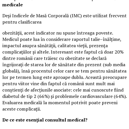
medicale
Deși Indicele de Masă Corporală (IMC) este utilizat frecvent
pentru clasificarea
obezității, acest indicator nu spune întreaga poveste.
Medicul poate lua în considerare raportul talie–înălțime,
impactul asupra sănătății, calitatea vieții, prezența
complicațiilor și altele. Interesant este faptul că doar 20%
dintre românii care trăiesc cu obezitate se declară
îngrijorați de starea lor de sănătate din prezent (sub media
globală), însă procentul celor care se tem pentru sănătatea
lor pe termen lung este aproape dublu. Această preocupare
pentru viitor vine din faptul că românii sunt mult mai
conștienți de afecțiunile asociate: cele mai cunoscute fiind
diabetul de tip 2 (66%) și problemele cardiovasculare (64%).
Evaluarea medicală la momentul potrivit poate preveni
aceste complicații.
De ce este esențial consultul medical?