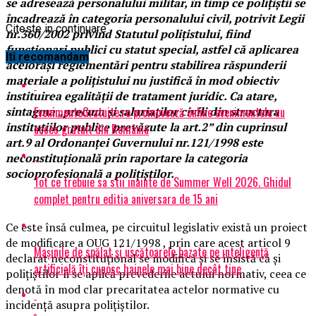
se adresează personalului militar, în timp ce polițiștii se
încadrează în categoria personalului civil, potrivit Legii
Citeste in continuare
nr.360/2002 privind Statutul polițistului, fiind
funcționari publici cu statut special, astfel că aplicarea
Iti recomandam
acelorași reglementări pentru stabilirea răspunderii
materiale a polițistului nu justifică în mod obiectiv
instituirea egalității de tratament juridic. Ca atare,
EvenimenteGratuite.ro promovează online evenimentele cu
sintagma „precum şi salariaților civili din structura
instituțiilor publice prevăzute la art.2” din cuprinsul
acces gratuit din România
art.9 al Ordonanței Guvernului nr.121/1998 este
neconstituțională prin raportare la categoria
socioprofesională a polițiștilor.
Tot ce trebuie sa stii inainte de Summer Well 2026. Ghidul
complet pentru editia aniversara de 15 ani
Ce este însă culmea, pe circuitul legislativ există un proiect
de modificare a OUG 121/1998 , prin care acest articol 9
Mașinile de spălat și uscătoarele bazate pe inteligență
declarat neconstituțional se modifică și se insistă că și
artificială îți cunosc hainele mai bine decât tine
polițiștilor li se aplică prevederile actului normativ, ceea ce
denotă în mod clar precaritatea actelor normative cu
incidență asupra polițiștilor.