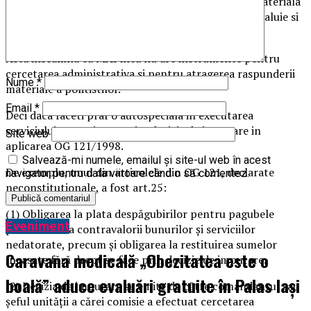
649/2022) din OG 121/1998 privind raspunderea materiala
inca nu au fost inlocuite de norme juridice noi, dezvaluie si
cei de la sindicatul Diamantul.
Asta inseamna ca MAI inca nu are instrumente pentru
cercetarea administrativa si pentru atragerea raspunderii
Nume
*
materiale a politistilor.
Email
*
Deci daca faceti praf o autospeciala in executarea
serviciului, nu mai pot emite decizie de imputare in
Site web
aplicarea OG 121/1998.
Salvează-mi numele, emailul și site-ul web în acest
De exemplu, unul din articolele din OG 121, declarate
navigator pentru data viitoare când o să comentez.
neconstitutionale, a fost art.25:
(1) Obligarea la plata despăgubirilor pentru pagubele
Eveniment
produse sau a contravalorii bunurilor şi serviciilor
nedatorate, precum şi obligarea la restituirea sumelor
Caravana medicală „Obezitatea este o
încasate fără drept se face prin decizie de imputare.
boală” aduce evaluări gratuite în Palas Iași
(2) Decizia de imputare se emite de către comandantul sau
şeful unităţii a cărei comisie a efectuat cercetarea