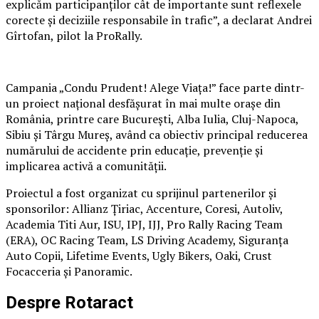
explicăm participanților cât de importante sunt reflexele
corecte și deciziile responsabile în trafic”, a declarat Andrei
Gîrtofan, pilot la ProRally.
Campania „Condu Prudent! Alege Viața!” face parte dintr-
un proiect național desfășurat în mai multe orașe din
România, printre care București, Alba Iulia, Cluj-Napoca,
Sibiu și Târgu Mureș, având ca obiectiv principal reducerea
numărului de accidente prin educație, prevenție și
implicarea activă a comunității.
Proiectul a fost organizat cu sprijinul partenerilor și
sponsorilor: Allianz Țiriac, Accenture, Coresi, Autoliv,
Academia Titi Aur, ISU, IPJ, IJJ, Pro Rally Racing Team
(ERA), OC Racing Team, LS Driving Academy, Siguranța
Auto Copii, Lifetime Events, Ugly Bikers, Oaki, Crust
Focacceria și Panoramic.
Despre Rotaract