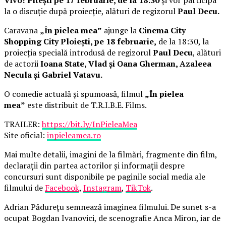
la o discuție după proiecție, alături de regizorul
Paul Decu.
Caravana
„În pielea mea”
ajunge la
Cinema City
Shopping City Ploiești, pe 18 februarie,
de la 18:30, la
proiecția specială introdusă de regizorul
Paul Decu
, alături
de actorii
Ioana State, Vlad și Oana Gherman, Azaleea
Necula și Gabriel Vatavu.
O comedie actuală și spumoasă, filmul
„În pielea
mea”
este distribuit de T.R.I.B.E. Films.
TRAILER:
https://bit.ly/InPieleaMea
Site oficial:
inpieleamea.ro
Mai multe detalii, imagini de la filmări, fragmente din film,
declarații din partea actorilor și informații despre
concursuri sunt disponibile pe paginile social media ale
filmului de
Facebook
,
Instagram
,
TikTok
.
Adrian Pădurețu semnează imaginea filmului. De sunet s-a
ocupat Bogdan Ivanovici, de scenografie Anca Miron, iar de