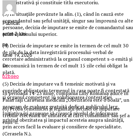
administrativă şi constituie titlu executoriu.
(3) În situaţiile prevăzute la alin. (1), când în cauză este
comandantul sau şeful unităţii, singur sau împreună cu alte
Publicat
persoane, decizia de imputare se emite de comandantul sau
şeful eşalonului superior.
acum 2 luni
pe
(4) Decizia de imputare se emite în termen de cel mult 30
de zile de la data înregistrării procesului-verbal de
iunie 19, 2026
cercetare administrativă la organul competent s-o emită şi
se comunică în termen de cel mult 15 zile celui obligat la
De
plată.
b2bseo
(5) Decizia de imputare va fi temeinic motivată şi va
cuprinde obligatoriu termenul în care poate fi contestată
În perioada 14-23 iunie, compania Lilly România aduce în
şi organul competent în soluţionarea contestaţiei.
Palas Iași Caravana medicală „Obezitatea este o boală”, un
program de evaluare gratuită dedicat publicului larg.
(6) Proba temeiniciei şi legalităţii deciziei de imputare
Inițiativa își propune să crească nivelul de informare
trebuie efectuată de unitatea al cărei comandant sau şef a
privind obezitatea și impactul acesteia asupra sănătății,
emis-o.
prin acces facil la evaluare și consiliere de specialitate.
(Cerasela N.).