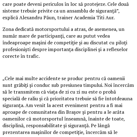
care poate deveni periculos în loc să protejeze. Cele două
sisteme trebuie privite ca un ansamblu de siguranță”,
explică Alexandru Păun, trainer Academia Titi Aur.
Zona dedicată motorsportului a atras, de asemenea, un
număr mare de participanți, care au putut vedea
îndeaproape mașini de competiție și au discutat cu piloți
profesioniști despre importanța disciplinei și a reflexelor
corecte în trafic.
„Cele mai multe accidente se produc pentru că oamenii
sunt grăbiți și conduc sub presiunea timpului. Noi încercăm
să le transmitem că viața de zi cu zi nu este o probă
specială de raliu și că prioritatea trebuie să fie întotdeauna
siguranța. Am venit la acest eveniment pentru a fi mai
aproape de comunitatea din Brașov și pentru a le arăta
oamenilor că motorsportul înseamnă, înainte de toate,
disciplină, responsabilitate și siguranță. Pe lângă
prezentarea mașinilor de competiție, încercăm să le