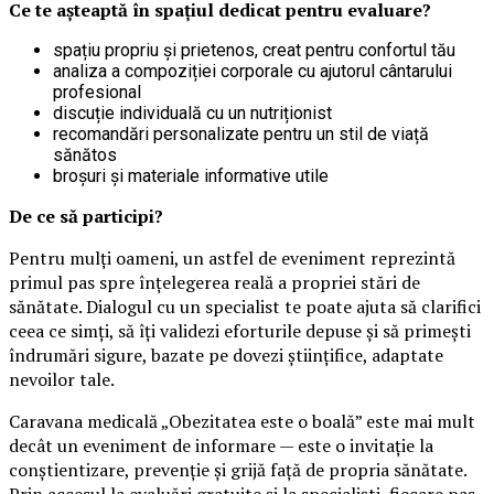
Ce te așteaptă în spațiul dedicat pentru evaluare?
spațiu propriu și prietenos, creat pentru confortul tău
analiza a compoziției corporale cu ajutorul cântarului
profesional
discuție individuală cu un nutriționist
recomandări personalizate pentru un stil de viață
sănătos
broșuri și materiale informative utile
De ce să participi?
Pentru mulți oameni, un astfel de eveniment reprezintă
primul pas spre înțelegerea reală a propriei stări de
sănătate. Dialogul cu un specialist te poate ajuta să clarifici
ceea ce simți, să îți validezi eforturile depuse și să primești
îndrumări sigure, bazate pe dovezi științifice, adaptate
nevoilor tale.
Caravana medicală „Obezitatea este o boală” este mai mult
decât un eveniment de informare — este o invitație la
conștientizare, prevenție și grijă față de propria sănătate.
Prin accesul la evaluări gratuite și la specialiști, fiecare pas