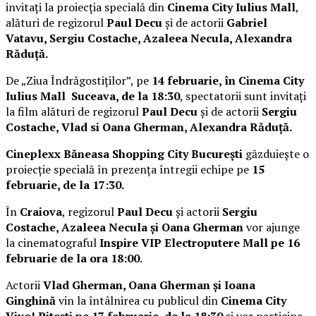
invitați la proiecția specială din
Cinema City Iulius Mall
,
alături de regizorul
Paul Decu
și de actorii
Gabriel
Vatavu, Sergiu Costache, Azaleea Necula, Alexandra
Răduță.
De „Ziua Îndrăgostiților”, pe
14 februarie, în Cinema City
Iulius Mall Suceava, de la 18:30
, spectatorii sunt invitați
la film alături de regizorul
Paul Decu
și de actorii
Sergiu
Costache, Vlad si Oana Gherman, Alexandra Răduță.
Cineplexx Băneasa Shopping City București
găzduiește o
proiecție specială în prezența întregii echipe pe
15
februarie, de la 17:30.
În
Craiova
, regizorul
Paul Decu
și actorii
Sergiu
Costache, Azaleea Necula și Oana Gherman
vor ajunge
la cinematograful
Inspire VIP Electroputere Mall pe 16
februarie de la ora 18:00
.
Actorii
Vlad Gherman, Oana Gherman și Ioana
Ginghină
vin la întâlnirea cu publicul din
Cinema City
Vivo! Pitești pe 17 februarie, de la 18:30
și vor participa