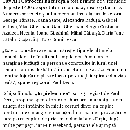
City AFI Cotroceni București
a fost primită pe 9 februarie
de peste 1400 de spectatori cu aplauze, râsete și bucurie.
Numeroase vedete și influenceri au fost alături de actorii
George Tănase, Ioana State, Alexandra Răduță, Gabriel
Vatavu, Vlad Gherman, Oana Gherman, Sergiu Costache,
Azaleea Necula, Ioana Ginghină, Mihai Găinușă, Daria Jane,
Cătălin Coșarcă și Toto Dumitrescu.
„Este o comedie care nu urmărește tiparele ultimelor
comedii lansate în ultimul timp la noi. Filmul are o
narațiune jucăușă cu personaje construite în jurul unei
tematici aprins dezbătută în societatea de astăzi. Filmul nu
conține înjurături și este bazat pe situații inspirate din viața
reală.”, spune regizorul Paul Decu.
Echipa filmului
„În pielea mea”
, scris și regizat de Paul
Decu, propune spectatorilor o abordare amuzantă a unei
situații des întâlnite în micile certuri dintr-un cuplu:
pentru cine e mai greu/ mai ușor. În urma unei provocări pe
care patru cupluri de prieteni o duc la bun sfârșit, după
multe peripeții, într-un weekend, personajele ajung să