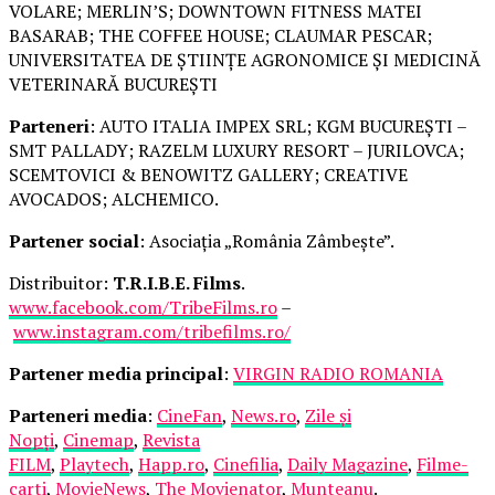
VOLARE; MERLIN’S; DOWNTOWN FITNESS MATEI
BASARAB; THE COFFEE HOUSE; CLAUMAR PESCAR;
UNIVERSITATEA DE ȘTIINȚE AGRONOMICE ȘI MEDICINĂ
VETERINARĂ BUCUREȘTI
Parteneri
: AUTO ITALIA IMPEX SRL; KGM BUCUREȘTI –
SMT PALLADY; RAZELM LUXURY RESORT – JURILOVCA;
SCEMTOVICI & BENOWITZ GALLERY; CREATIVE
AVOCADOS; ALCHEMICO.
Partener social
: Asociația „România Zâmbește”.
Distribuitor:
T.R.I.B.E. Films
.
www.facebook.com/TribeFilms.ro
–
www.instagram.com/tribefilms.ro/
Partener media principal
:
VIRGIN RADIO ROMANIA
Parteneri media
:
CineFan
,
News.ro
,
Zile și
Nopți
,
Cinemap
,
Revista
FILM
,
Playtech
,
Happ.ro
,
Cinefilia
,
Daily Magazine
,
Filme-
carti
,
MovieNews
,
The Movienator
,
Munteanu
.