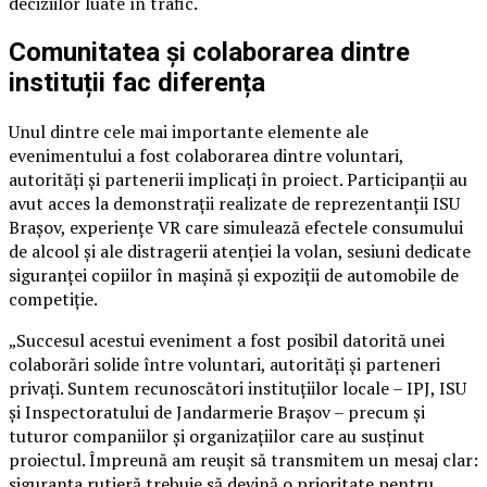
deciziilor luate în trafic.
Comunitatea și colaborarea dintre
instituții fac diferența
Unul dintre cele mai importante elemente ale
evenimentului a fost colaborarea dintre voluntari,
autorități și partenerii implicați în proiect. Participanții au
avut acces la demonstrații realizate de reprezentanții ISU
Brașov, experiențe VR care simulează efectele consumului
de alcool și ale distragerii atenției la volan, sesiuni dedicate
siguranței copiilor în mașină și expoziții de automobile de
competiție.
„Succesul acestui eveniment a fost posibil datorită unei
colaborări solide între voluntari, autorități și parteneri
privați. Suntem recunoscători instituțiilor locale – IPJ, ISU
și Inspectoratului de Jandarmerie Brașov – precum și
tuturor companiilor și organizațiilor care au susținut
proiectul. Împreună am reușit să transmitem un mesaj clar:
siguranța rutieră trebuie să devină o prioritate pentru