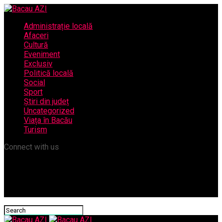
Administrație locală
Afaceri
Cultură
Eveniment
Exclusiv
Politică locală
Social
Sport
Știri din județ
Uncategorized
Viața în Bacău
Turism
Connect with us