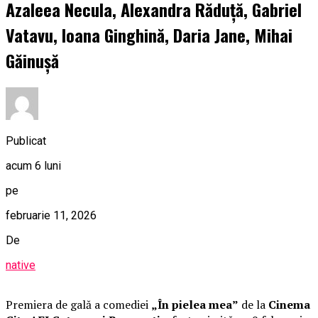
Azaleea Necula, Alexandra Răduță, Gabriel
Vatavu, Ioana Ginghină, Daria Jane, Mihai
Găinușă
Publicat
acum 6 luni
pe
februarie 11, 2026
De
native
Premiera de gală a comediei
„În pielea mea”
de la
Cinema