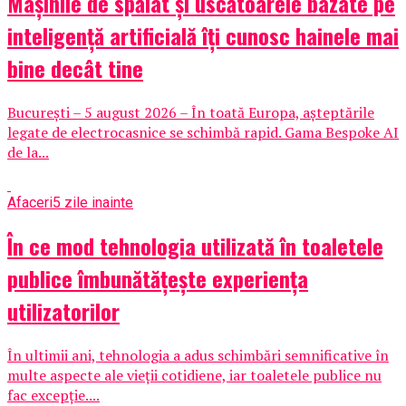
Mașinile de spălat și uscătoarele bazate pe
inteligență artificială îți cunosc hainele mai
bine decât tine
București – 5 august 2026 – În toată Europa, așteptările
legate de electrocasnice se schimbă rapid. Gama Bespoke AI
de la...
Afaceri
5 zile inainte
În ce mod tehnologia utilizată în toaletele
publice îmbunătățește experiența
utilizatorilor
În ultimii ani, tehnologia a adus schimbări semnificative în
multe aspecte ale vieții cotidiene, iar toaletele publice nu
fac excepție....