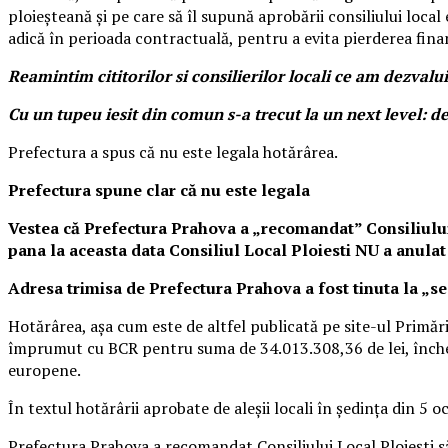
ploieșteană și pe care să îl supună aprobării consiliului loca
adică în perioada contractuală, pentru a evita pierderea finan
Reamintim cititorilor si consilierilor locali ce am dezvalu
Cu un tupeu iesit din comun s-a trecut la un next level: de
Prefectura a spus că nu este legala hotărârea.
Prefectura spune clar că nu este legala
Vestea că Prefectura Prahova a „recomandat” Consiliului 
pana la aceasta data Consiliul Local Ploiesti NU a anulat 
Adresa trimisa de Prefectura Prahova a fost tinuta la „se
Hotărârea, așa cum este de altfel publicată pe site-ul Primări
împrumut cu BCR pentru suma de 34.013.308,36 de lei, închei
europene.
În textul hotărârii aprobate de aleșii locali în ședința din 
Prefectura Prahova a recomandat Consiliului Local Ploiești s