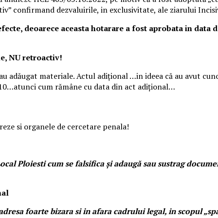
v” confirmand dezvaluirile, in exclusivitate, ale ziarului Incis
fecte, deoarece aceasta hotarare a fost aprobata in data d
, NU retroactiv!
- au adăugat materiale. Actul adițional …in ideea că au avut cun
4.10…atunci cum rămâne cu data din act adițional…
treze si organele de cercetare penala!
cal Ploiesti cum se falsifica și adaugă sau sustrag docume
nal
dresa foarte bizara si in afara cadrului legal, in scopul „sp