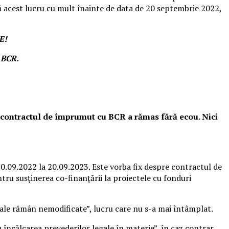
acă acest lucru cu mult înainte de data de 20 septembrie 2022,
E!
u BCR.
a contractul de împrumut cu BCR a rămas fără ecou. Nici
 20.09.2022 la 20.09.2023. Este vorba fix despre contractul de
u susținerea co-finanțării la proiectele cu fonduri
tuale rămân nemodificate”, lucru care nu s-a mai întâmplat.
încălcarea prevederilor legale în materie”, în caz contrar