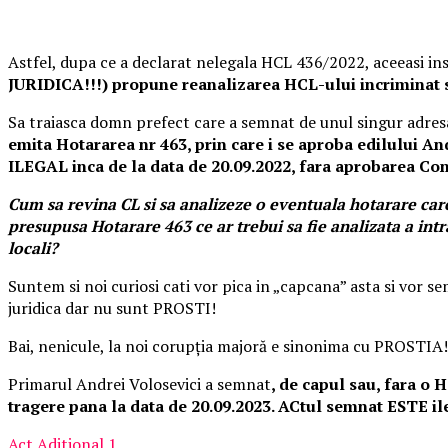
Astfel, dupa ce a declarat nelegala HCL 436/2022, aceeasi inst
JURIDICA!!!) propune reanalizarea HCL-ului incriminat s
Sa traiasca domn prefect care a semnat de unul singur adresa d
emita Hotararea nr 463, prin care i se aproba edilului An
ILEGAL inca de la data de 20.09.2022, fara aprobarea Cons
Cum sa revina CL si sa analizeze o eventuala hotarare care
presupusa Hotarare 463 ce ar trebui sa fie analizata a intr
locali?
Suntem si noi curiosi cati vor pica in „capcana” asta si vor 
juridica dar nu sunt PROSTI!
Bai, nenicule, la noi corupția majoră e sinonima cu PROSTIA!
Primarul Andrei Volosevici a semnat
, de capul sau, fara o 
tragere pana la data de 20.09.2023. ACtul semnat ESTE ileg
Act Aditional 1