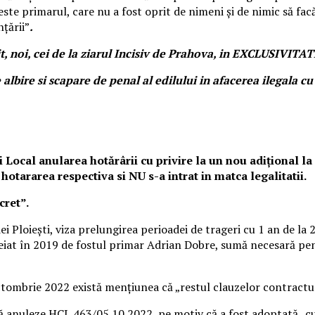
l este primarul, care nu a fost oprit de nimeni și de nimic să f
țării”
.
it, noi, cei de la ziarul Incisiv de Prahova, in EXCLUSIVITAT
 albire si scapare de penal al edilului in afacerea ilegala c
Local anularea hotărârii cu privire la un nou adițional l
hotararea respectiva si NU s-a intrat in matca legalitatii.
cret”.
ei Ploiești, viza prelungirea perioadei de trageri cu 1 an de la
at în 2019 de fostul primar Adrian Dobre, sumă necesară pentr
5 octombrie 2022 există mențiunea că „restul clauzelor contrac
ă anuleze HCL 463/05.10.2022, pe motiv că a fost adoptată „cu 