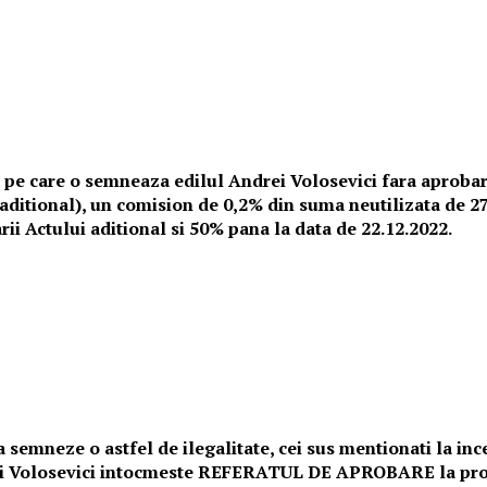
uza pe care o semneaza edilul Andrei Volosevici fara aproba
t aditional), un comision de 0,2% din suma neutilizata de 2
ii Actului aditional si 50% pana la data de 22.12.2022.
semneze o astfel de ilegalitate, cei sus mentionati la ince
drei Volosevici intocmeste REFERATUL DE APROBARE la proi