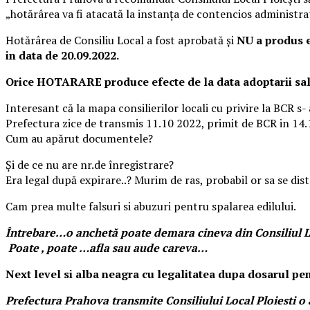
„hotărârea va fi atacată la instanța de contencios administrati
Hotărârea de Consiliu Local a fost aprobată și
NU a produs e
in data de 20.09.2022.
Orice HOTARARE produce efecte de la data adoptarii sale
Interesant că la mapa consilierilor locali cu privire la BCR s
Prefectura zice de transmis 11.10 2022, primit de BCR in 1
Cum au apărut documentele?
Și de ce nu are nr.de înregistrare?
Era legal după expirare..? Murim de ras, probabil or sa se dis
Cam prea multe falsuri si abuzuri pentru spalarea edilului.
Întrebare…o anchetă poate demara cineva din Consiliul Lo
Poate , poate …afla sau aude careva…
Next level si alba neagra cu legalitatea dupa dosarul pe
Prefectura Prahova transmite Consiliului Local Ploiesti o a