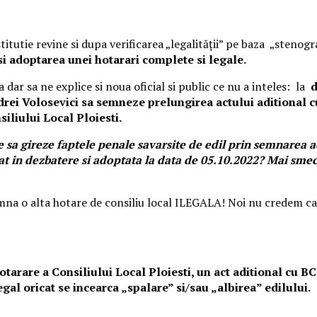
itutie revine si dupa verificarea „legalității” pe baza „stenog
i adoptarea unei hotarari complete si legale.
ar sa ne explice si noua oficial si public ce nu a inteles: la
d
drei Volosevici sa semneze prelungirea actului aditional c
iliului Local Ploiesti.
 sa gireze faptele penale savarsite de edil prin semnarea a
at in dezbatere si adoptata la data de 05.10.2022? Mai smeche
semna o alta hotare de consiliu local ILEGALA! Noi nu credem ca
Hotarare a Consiliului Local Ploiesti, un act aditional cu B
al oricat se incearca „spalare” si/sau „albirea” edilului.