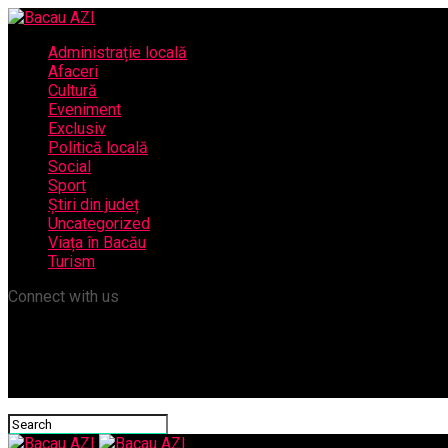
Administrație locală
Afaceri
Cultură
Eveniment
Exclusiv
Politică locală
Social
Sport
Știri din județ
Uncategorized
Viața în Bacău
Turism
Connect with us