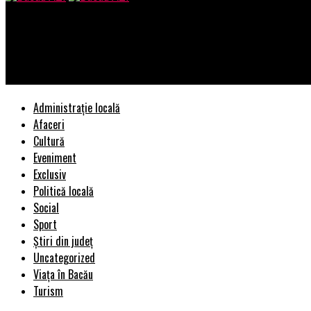
Bacau AZI
De la act nelegal care trebuie revocat, la act care trebuie doar 
Incisiv de Prahova
Administrație locală
Afaceri
Cultură
Eveniment
Exclusiv
Politică locală
Social
Sport
Știri din județ
Uncategorized
Viața în Bacău
Turism