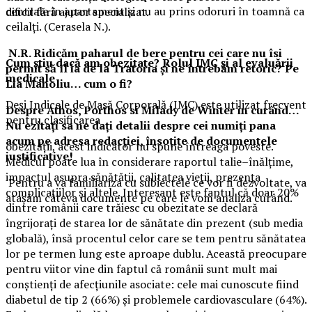
centrale în apartament și nu au prins odoruri în toamnă ca
dificil fără ajutor specializat.
ceilalți. (Cerasela N.).
N.R. Ridicăm paharul de bere pentru cei care nu îsi
Cum știu dacă am obezitate? Rolul IMC și al evaluării
permit să îl ia de la Tratoria și ne întrebăm retoric? Pe
medicale
Lia Manoliu… cum o fi?
Deși Indicele de Masă Corporală (IMC) este utilizat frecvent
Despre Athos, Porthos si Milady de Winter in curând…
pentru clasificarea
Nu ezitați sa ne dați detalii despre cei numiți pana
acum pe adresa redacției, însoțite de documentele
obezității, acest indicator nu spune întreaga poveste.
justificative!
Medicul poate lua în considerare raportul talie–înălțime,
impactul asupra sănătății, calitatea vieții, prezența
Pentru a va familiariza cu subiectele ce vor fi dezvoltate, va
complicațiilor și altele. Interesant este faptul că doar 20%
atașăm câteva documente pe care le vom analiza curând.
dintre românii care trăiesc cu obezitate se declară
îngrijorați de starea lor de sănătate din prezent (sub media
globală), însă procentul celor care se tem pentru sănătatea
lor pe termen lung este aproape dublu. Această preocupare
pentru viitor vine din faptul că românii sunt mult mai
conștienți de afecțiunile asociate: cele mai cunoscute fiind
diabetul de tip 2 (66%) și problemele cardiovasculare (64%).