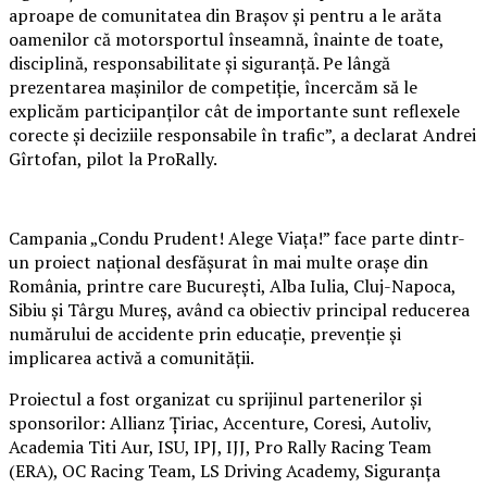
aproape de comunitatea din Brașov și pentru a le arăta
oamenilor că motorsportul înseamnă, înainte de toate,
disciplină, responsabilitate și siguranță. Pe lângă
prezentarea mașinilor de competiție, încercăm să le
explicăm participanților cât de importante sunt reflexele
corecte și deciziile responsabile în trafic”, a declarat Andrei
Gîrtofan, pilot la ProRally.
Campania „Condu Prudent! Alege Viața!” face parte dintr-
un proiect național desfășurat în mai multe orașe din
România, printre care București, Alba Iulia, Cluj-Napoca,
Sibiu și Târgu Mureș, având ca obiectiv principal reducerea
numărului de accidente prin educație, prevenție și
implicarea activă a comunității.
Proiectul a fost organizat cu sprijinul partenerilor și
sponsorilor: Allianz Țiriac, Accenture, Coresi, Autoliv,
Academia Titi Aur, ISU, IPJ, IJJ, Pro Rally Racing Team
(ERA), OC Racing Team, LS Driving Academy, Siguranța