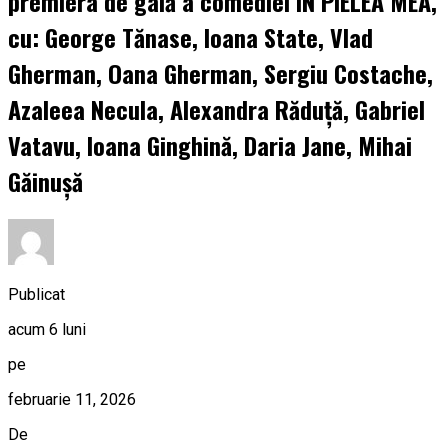
premiera de gală a comediei ÎN PIELEA MEA,
cu: George Tănase, Ioana State, Vlad
Gherman, Oana Gherman, Sergiu Costache,
Azaleea Necula, Alexandra Răduță, Gabriel
Vatavu, Ioana Ginghină, Daria Jane, Mihai
Găinușă
Publicat
acum 6 luni
pe
februarie 11, 2026
De