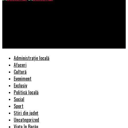
Bacau AZI
O situație fără precedent are loc în județul Satu Mare, unde 13
din cei 15 polițiști ai Biroului Rutier din cadrul Poliției
Municipiului Satu Mare și-au depus în bloc rapoarte de mutare
de la această structură – Ziarul Incisiv de Prahova
Administrație locală
Afaceri
Cultură
Eveniment
Exclusiv
Politică locală
Social
Sport
Știri din județ
Uncategorized
Viața în Bacău