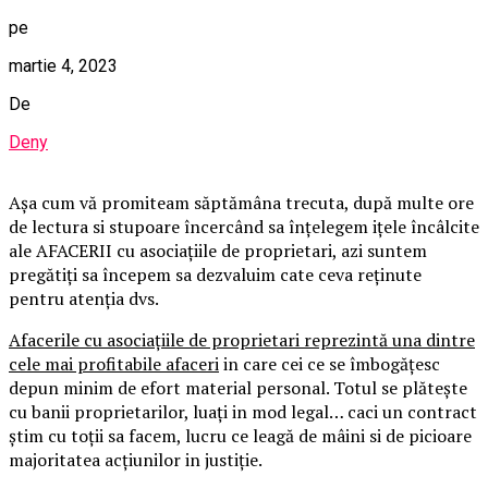
pe
martie 4, 2023
De
Deny
Așa cum vă promiteam săptămâna trecuta, după multe ore
de lectura si stupoare încercând sa înțelegem ițele încâlcite
ale AFACERII cu asociațiile de proprietari, azi suntem
pregătiți sa începem sa dezvaluim cate ceva reținute
pentru atenția dvs.
Afacerile cu asociațiile de proprietari reprezintă una dintre
cele mai profitabile afaceri
in care cei ce se îmbogățesc
depun minim de efort material personal. Totul se plătește
cu banii proprietarilor, luați in mod legal… caci un contract
știm cu toții sa facem, lucru ce leagă de mâini si de picioare
majoritatea acțiunilor in justiție.