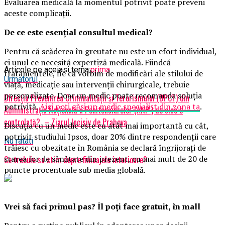
Evaluarea medicală la momentul potrivit poate preveni
aceste complicații.
De ce este esențial consultul medical?
Pentru că scăderea în greutate nu este un efort individual,
ci unul ce necesită expertiză medicală. Fiindcă
Articole pe aceiasi tema:
prima
tratamentele, fie că vorbim de modificări ale stilului de
Urmatorul
viață, medicație sau intervenții chirurgicale, trebuie
personalizate. Doar un medic poate recomanda soluția
Direcția Prevenirea Criminalității și Terorismului (DPCT) din
potrivită.
Aici poți găsi un medic specialist din zona ta
.
Administrația Națională a Penitenciarelor (ANP ) de cine e
controlată? – Ziarul Incisiv de Prahova
Discuția cu un medic este cu atât mai importantă cu cât,
potrivit studiului Ipsos, doar 20% dintre respondenții care
Nu ratati
trăiesc cu obezitate în România se declară îngrijorați de
starea lor de sănătate din prezent, cu mai mult de 20 de
Ce trebuie sa stim depre finisajele interioare?
puncte procentuale sub media globală.
Vrei să faci primul pas? Îl poți face gratuit, în mall