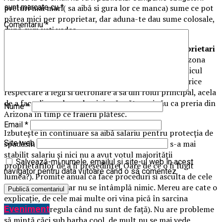
preturi mai mari( sa aibă si gura lor ce manca) sume ce pot
sunt marcate cu
*
părea mici per proprietar, dar aduna-te dau sume colosale,
Comentariu
*
după cum veți vedea.
D’Artagnan –
președintele Asociației de proprietari
MRS Smart,
fin spadasin cu banii a 7 blocuri noi în zona
Albert, personaj cu nume notoriu și cu priza la publicul
feminin din oraș. Reușește cu mari dibăcie sa evita orice
respectare a legii si detronare a sa din rolul principal, acela
de a face din acel condominiu să arăta mai rău ca preria din
Nume
*
Arizona în timp ce fraierii plătesc.
Email
*
Izbutește in continuare sa aibă salariu pentru protecția de
spadasin asigurata blocurilor, cu toate ca NU i s-a mai
Site web
stabilit salariu și nici nu a avut votul majorității
Salvează-mi numele, emailul și site-ul web în acest
proprietarilor de a fi președinte( Oare de ce o fi fugit
navigator pentru data viitoare când o să comentez.
lumea?). Promite anual ca face proceduri si asculta de cele
cerute de popor dar nu se întâmplă nimic. Mereu are cate o
explicație, de cele mai multe ori vina pică în sarcina
Eveniment
celorlalți(de regula când nu sunt de față). Nu are probleme
să mintă căci sub barba cool, de mult nu se mai vede