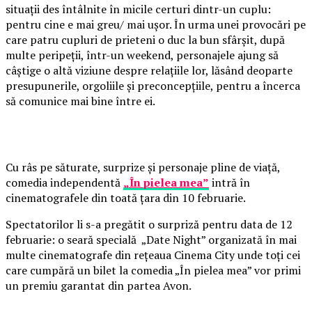
situații des întâlnite în micile certuri dintr-un cuplu:
pentru cine e mai greu/ mai ușor. În urma unei provocări pe
care patru cupluri de prieteni o duc la bun sfârșit, după
multe peripeții, într-un weekend, personajele ajung să
câștige o altă viziune despre relațiile lor, lăsând deoparte
presupunerile, orgoliile și preconcepțiile, pentru a încerca
să comunice mai bine între ei.
Cu râs pe săturate, surprize și personaje pline de viață,
comedia independentă
„În pielea mea”
intră în
cinematografele din toată țara din 10 februarie.
Spectatorilor li s-a pregătit o surpriză pentru data de 12
februarie: o seară specială „Date Night” organizată în mai
multe cinematografe din rețeaua Cinema City unde toți cei
care cumpără un bilet la comedia „În pielea mea” vor primi
un premiu garantat din partea Avon.