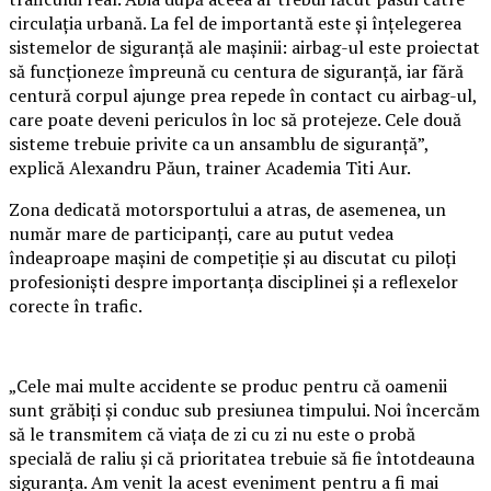
circulația urbană. La fel de importantă este și înțelegerea
sistemelor de siguranță ale mașinii: airbag-ul este proiectat
să funcționeze împreună cu centura de siguranță, iar fără
centură corpul ajunge prea repede în contact cu airbag-ul,
care poate deveni periculos în loc să protejeze. Cele două
sisteme trebuie privite ca un ansamblu de siguranță”,
explică Alexandru Păun, trainer Academia Titi Aur.
Zona dedicată motorsportului a atras, de asemenea, un
număr mare de participanți, care au putut vedea
îndeaproape mașini de competiție și au discutat cu piloți
profesioniști despre importanța disciplinei și a reflexelor
corecte în trafic.
„Cele mai multe accidente se produc pentru că oamenii
sunt grăbiți și conduc sub presiunea timpului. Noi încercăm
să le transmitem că viața de zi cu zi nu este o probă
specială de raliu și că prioritatea trebuie să fie întotdeauna
siguranța. Am venit la acest eveniment pentru a fi mai