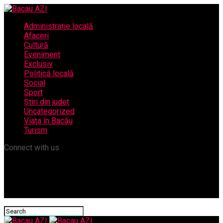
Administrație locală
Afaceri
Cultură
Eveniment
Exclusiv
Politică locală
Social
Sport
Știri din județ
Uncategorized
Viața în Bacău
Turism
Connect with us