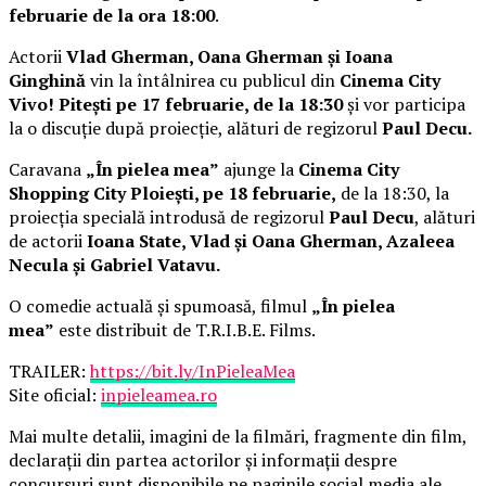
februarie de la ora 18:00
.
Actorii
Vlad Gherman, Oana Gherman și Ioana
Ginghină
vin la întâlnirea cu publicul din
Cinema City
Vivo! Pitești pe 17 februarie, de la 18:30
și vor participa
la o discuție după proiecție, alături de regizorul
Paul Decu.
Caravana
„În pielea mea”
ajunge la
Cinema City
Shopping City Ploiești, pe 18 februarie,
de la 18:30, la
proiecția specială introdusă de regizorul
Paul Decu
, alături
de actorii
Ioana State, Vlad și Oana Gherman, Azaleea
Necula și Gabriel Vatavu.
O comedie actuală și spumoasă, filmul
„În pielea
mea”
este distribuit de T.R.I.B.E. Films.
TRAILER:
https://bit.ly/InPieleaMea
Site oficial:
inpieleamea.ro
Mai multe detalii, imagini de la filmări, fragmente din film,
declarații din partea actorilor și informații despre
concursuri sunt disponibile pe paginile social media ale