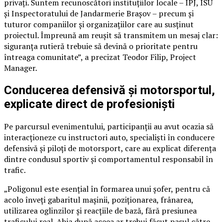
privați. Suntem recunoscători instituțiilor locale – IPJ, ISU
și Inspectoratului de Jandarmerie Brașov – precum și
tuturor companiilor și organizațiilor care au susținut
proiectul. Împreună am reușit să transmitem un mesaj clar:
siguranța rutieră trebuie să devină o prioritate pentru
întreaga comunitate”, a precizat Teodor Filip, Project
Manager.
Conducerea defensivă și motorsportul,
explicate direct de profesioniști
Pe parcursul evenimentului, participanții au avut ocazia să
interacționeze cu instructori auto, specialiști în conducere
defensivă și piloți de motorsport, care au explicat diferența
dintre condusul sportiv și comportamentul responsabil în
trafic.
„Poligonul este esențial în formarea unui șofer, pentru că
acolo înveți gabaritul mașinii, poziționarea, frânarea,
utilizarea oglinzilor și reacțiile de bază, fără presiunea
traficului real. Abia după aceea ar trebui făcut pasul către