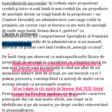
Ingredientele succesului
: Iți trebuie niște proprietari
creduli și intre ei unii loiali/si mai creduli ție, un președinte
de asociație dornic sa tragă banii de la proprietari + un
Comitet favorabil, un administrator care unge rotile la
primărie, un cenzor care se bucura ca are sute de asociații
de unde suge banii/ bonus daca e „prieten” cu
Citeste in continuare
administratorul, un Compartiment Specializat al Primăriei
care accepta atențiile de la administrator si un monarh
Iti recomandam
adevărat ca primar care lasă treaba să „meargă ca unsă”.
De mult timp am observat ca matrapazlâcurile făcute de
președinții de asociații in concubinaj cu administratorii nu
EvenimenteGratuite.ro promovează online evenimentele cu
mai sunt bazele unei investigații si când am aflat de un
acces gratuit din România
asemenea subiect atât de actual, ne-am bucurat ca vi-l
putem prezenta, convinși fiind ca sunteți de multe ori in
aceeași situație ca personajele noastre.
Tot ce trebuie sa stii inainte de Summer Well 2026. Ghidul
Pentru ca orice film bun modern are mai multe caractere
complet pentru editia aniversara de 15 ani
principale din cat mai multe altele, am reușit sa le
identificam si pe ale noastre, pe drept cuvânt reinventând-
le personalitatea: