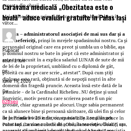
Caravana medicală „Obezitatea este o
roșeața din obraji.
boală” aduce evaluări gratuite în Palas Iași
Mai multe despre primul Mușca tare (din banii altor) în
viitor…
Aramis
–
administratorul asociației de mai sus dar și a
altor nefericiți,
prinși în mrejele
spadasinului nostru. Ca și
personajul original care era preot și umbla un o biblie, așa
Publicat
și domnul nostru se bate în piept că este administrator și
este tare iscusit în a explica salariul LUNAR de sute de mii
acum 2 luni
de lei de la proprietari, umblând cu o diplomă de gât,
pe
poleită cu aur pe care scrie „ atestat”. După cum știți
diploma este rară, obținută si de nepoții noștri în alte
iunie 19, 2026
domenii din fragedă pruncie. Aceasta însă este dată de la
De
primărie – de la Cardinalul Richelieu . NU deține și unul
lingvistic, motiv pentru care scrierea poate fi un pic
b2bseo
greoaie, chiar agramată pe alocuri. Unge sabia permanent
ca să alunece bine și persoană săritoare, dă ulei fin și celor
de la Primărie căci e darnic, cu toate ca… se plângea
În perioada 14-23 iunie, compania Lilly România aduce în
constant „ca vine cu bani de acasă„ la asociație. Chiar și așa,
Palas Iași Caravana medicală „Obezitatea este o boală”, un
proaspăta firmă ieșită de sub tipar când a aparut asociatia
program de evaluare gratuită dedicat publicului larg.