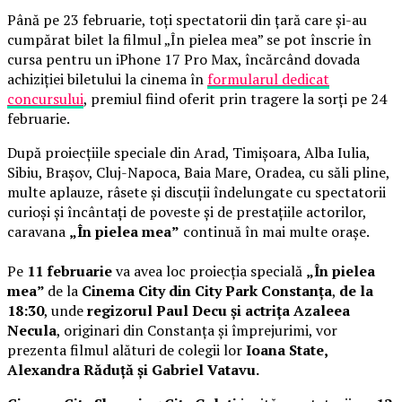
Până pe 23 februarie, toți spectatorii din țară care și-au
cumpărat bilet la filmul „În pielea mea” se pot înscrie în
cursa pentru un iPhone 17 Pro Max, încărcând dovada
achiziției biletului la cinema în
formularul dedicat
concursului
, premiul fiind oferit prin tragere la sorți pe 24
februarie.
După proiecțiile speciale din Arad, Timișoara, Alba Iulia,
Sibiu, Brașov, Cluj-Napoca, Baia Mare, Oradea, cu săli pline,
multe aplauze, râsete și discuții îndelungate cu spectatorii
curioși și încântați de poveste și de prestațiile actorilor,
caravana
„În pielea mea”
continuă în mai multe orașe.
Pe
11 februarie
va avea loc proiecția specială
„În pielea
mea”
de la
Cinema City din City Park Constanța
,
de la
18:30
, unde
regizorul Paul Decu și actrița Azaleea
Necula
, originari din Constanța și împrejurimi, vor
prezenta filmul alături de colegii lor
Ioana State,
Alexandra Răduță și Gabriel Vatavu.