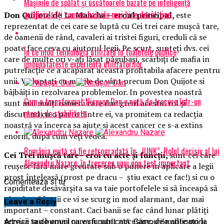
Mașinile de spălat și uscătoarele bazate pe inteligență
artificială îți cunosc hainele mai bine decât tine
Don Quijote de La Mancha –
eroul principal,
este
reprezentat de cei care se luptă cu Cei trei care mușcă tare,
de oamenii de rând, cavaleri ai tristei figuri, creduli că se
poate face ceva cu ajutorul legii. Pe scurt, sunteți dvs. cei
În ce mod tehnologia utilizată în toaletele publice
care de multe ori v-ați lăsat păgubași, scârbiți de mafia in
îmbunătățește experiența utilizatorilor
putrefacție ce a acaparat aceasta profitabila afacere pentru
unii. Va luptați cu morile de vânt precum Don Quijote si
bâjbâiți in rezolvarea problemelor. In povestea noastră
Cum a transformat Nicușor Dan o notă de trecere într-un
sunt mai mulți oameni care duc greul acestui rol și
mesaj de stabilitate
discutând cu o parte dintre ei, va promitem ca redacția
noastră va încerca sa ajute si acest cancer ce s-a extins
enorm, după cum veți vedea.
România evită să fie retrogradată în „JUNK”. Rolul decisiv al lui
Cei Trei mușcă tare–
eroi cu acte și funcții,
sunt cei care
Alexandru Nazare, în trecerea unui nou test important
reușesc fără mare greutate sub o punere in aplicare a legii
prost înțeleasă (prost pe dracu – știu exact ce fac!) si cu o
Comenteaza si tu
rapiditate desăvârșita sa va taie portofelele si să înceapă să
vă culeagă banii ce vi se scurg in mod alarmant, dar mai
Leave a Reply
important – constant. Caci banii se fac când lunar plătiți
servicii sau bunuri care nu sunt necesare, de multe ori la
Adresa ta de email nu va fi publicată.
Câmpurile obligatorii