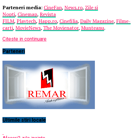
Parteneri media
:
CineFan
,
News.ro
,
Zile și
Nopți
,
Cinemap
,
Revista
FILM
,
Playtech
,
Happ.ro
,
Cinefilia
,
Daily Magazine
,
Filme-
carti
,
MovieNews
,
The Movienator
,
Munteanu
.
Citeste in continuare
Parteneri
Ultimile stiri locale