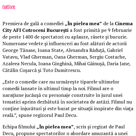
native
Premiera de gală a comediei
„În pielea mea”
de la
Cinema
City AFI Cotroceni București
a fost primită pe 9 februarie
de peste 1400 de spectatori cu aplauze, râsete și bucurie.
Numeroase vedete și influenceri au fost alături de actorii
George Tănase, Ioana State, Alexandra Răduță, Gabriel
Vatavu, Vlad Gherman, Oana Gherman, Sergiu Costache,
Azaleea Necula, Ioana Ginghină, Mihai Găinușă, Daria Jane,
Cătălin Coșarcă și Toto Dumitrescu.
„Este o comedie care nu urmărește tiparele ultimelor
comedii lansate în ultimul timp la noi. Filmul are o
narațiune jucăușă cu personaje construite în jurul unei
tematici aprins dezbătută în societatea de astăzi. Filmul nu
conține înjurături și este bazat pe situații inspirate din viața
reală.”, spune regizorul Paul Decu.
Echipa filmului
„În pielea mea”
, scris și regizat de Paul
Decu, propune spectatorilor o abordare amuzantă a unei