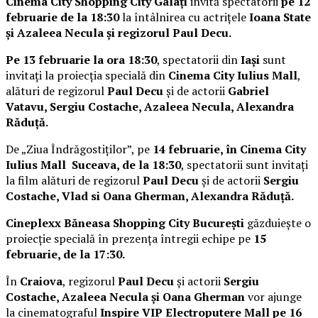
Cinema City Shopping City Galați
invită spectatorii
pe 12
februarie de la 18:30
la întâlnirea cu actrițele
Ioana State
și Azaleea Necula și regizorul Paul Decu.
Pe 13 februarie la ora 18:30
, spectatorii din
Iași
sunt
invitați la proiecția specială din
Cinema City Iulius Mall
,
alături de regizorul
Paul Decu
și de actorii
Gabriel
Vatavu, Sergiu Costache, Azaleea Necula, Alexandra
Răduță.
De „Ziua Îndrăgostiților”, pe
14 februarie, în Cinema City
Iulius Mall Suceava, de la 18:30
, spectatorii sunt invitați
la film alături de regizorul
Paul Decu
și de actorii
Sergiu
Costache, Vlad si Oana Gherman, Alexandra Răduță.
Cineplexx Băneasa Shopping City București
găzduiește o
proiecție specială în prezența întregii echipe pe
15
februarie, de la 17:30.
În
Craiova
, regizorul
Paul Decu
și actorii
Sergiu
Costache, Azaleea Necula și Oana Gherman
vor ajunge
la cinematograful
Inspire VIP Electroputere Mall pe 16