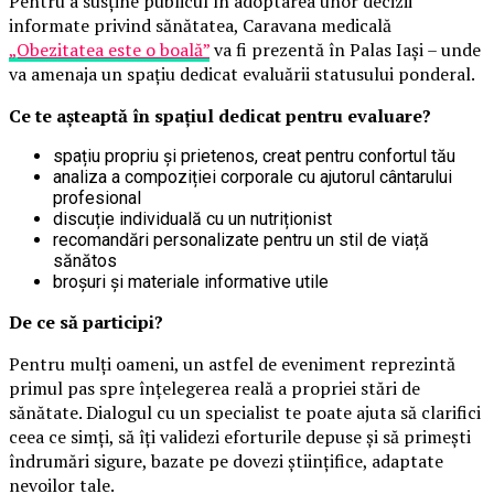
Pentru a susține publicul în adoptarea unor decizii
informate privind sănătatea, Caravana medicală
„Obezitatea este o boală”
va fi prezentă în Palas Iași – unde
va amenaja un spațiu dedicat evaluării statusului ponderal.
Ce te așteaptă în spațiul dedicat pentru evaluare?
spațiu propriu și prietenos, creat pentru confortul tău
analiza a compoziției corporale cu ajutorul cântarului
profesional
discuție individuală cu un nutriționist
recomandări personalizate pentru un stil de viață
sănătos
broșuri și materiale informative utile
De ce să participi?
Pentru mulți oameni, un astfel de eveniment reprezintă
primul pas spre înțelegerea reală a propriei stări de
sănătate. Dialogul cu un specialist te poate ajuta să clarifici
ceea ce simți, să îți validezi eforturile depuse și să primești
îndrumări sigure, bazate pe dovezi științifice, adaptate
nevoilor tale.