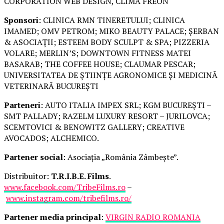
CORPORATION WEB DESIGN, CLIMA FREON
Sponsori
: CLINICA RMN TINERETULUI; CLINICA
IMAMED; OMV PETROM; MIKO BEAUTY PALACE; ȘERBAN
& ASOCIAȚII; ESTEEM BODY SCULPT & SPA; PIZZERIA
VOLARE; MERLIN’S; DOWNTOWN FITNESS MATEI
BASARAB; THE COFFEE HOUSE; CLAUMAR PESCAR;
UNIVERSITATEA DE ȘTIINȚE AGRONOMICE ȘI MEDICINĂ
VETERINARĂ BUCUREȘTI
Parteneri
: AUTO ITALIA IMPEX SRL; KGM BUCUREȘTI –
SMT PALLADY; RAZELM LUXURY RESORT – JURILOVCA;
SCEMTOVICI & BENOWITZ GALLERY; CREATIVE
AVOCADOS; ALCHEMICO.
Partener social
: Asociația „România Zâmbește”.
Distribuitor:
T.R.I.B.E. Films
.
www.facebook.com/TribeFilms.ro
–
www.instagram.com/tribefilms.ro/
Partener media principal
:
VIRGIN RADIO ROMANIA