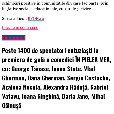
schimbări pozitive în comunitățile din care fac parte, prin
inițiative sociale, educaționale, culturale și civice.
Sursa articol:
BVON.ro
Citeste in continuare
Eveniment
Peste 1400 de spectatori entuziaști la
premiera de gală a comediei ÎN PIELEA MEA,
cu: George Tănase, Ioana State, Vlad
Gherman, Oana Gherman, Sergiu Costache,
Azaleea Necula, Alexandra Răduță, Gabriel
Vatavu, Ioana Ginghină, Daria Jane, Mihai
Găinușă