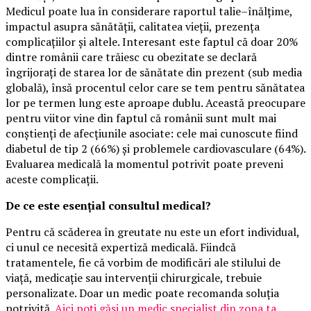
Medicul poate lua în considerare raportul talie–înălțime,
impactul asupra sănătății, calitatea vieții, prezența
complicațiilor și altele. Interesant este faptul că doar 20%
dintre românii care trăiesc cu obezitate se declară
îngrijorați de starea lor de sănătate din prezent (sub media
globală), însă procentul celor care se tem pentru sănătatea
lor pe termen lung este aproape dublu. Această preocupare
pentru viitor vine din faptul că românii sunt mult mai
conștienți de afecțiunile asociate: cele mai cunoscute fiind
diabetul de tip 2 (66%) și problemele cardiovasculare (64%).
Evaluarea medicală la momentul potrivit poate preveni
aceste complicații.
De ce este esențial consultul medical?
Pentru că scăderea în greutate nu este un efort individual,
ci unul ce necesită expertiză medicală. Fiindcă
tratamentele, fie că vorbim de modificări ale stilului de
viață, medicație sau intervenții chirurgicale, trebuie
personalizate. Doar un medic poate recomanda soluția
potrivită.
Aici poți găsi un medic specialist din zona ta
.