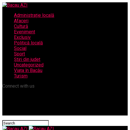
Administrație locală
Afaceri
Cultură
Eveniment
Exclusiv
Politică locală
Social
Sport
Știri din județ
Uncategorized
Viața în Bacău
Turism
Connect with us