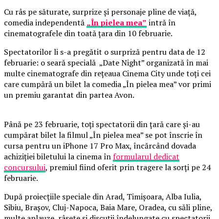
Cu râs pe săturate, surprize și personaje pline de viață,
comedia independentă
„În pielea mea”
intră în
cinematografele din toată țara din 10 februarie.
Spectatorilor li s-a pregătit o surpriză pentru data de 12
februarie: o seară specială „Date Night” organizată în mai
multe cinematografe din rețeaua Cinema City unde toți cei
care cumpără un bilet la comedia „În pielea mea” vor primi
un premiu garantat din partea Avon.
Până pe 23 februarie, toți spectatorii din țară care și-au
cumpărat bilet la filmul „În pielea mea” se pot înscrie în
cursa pentru un iPhone 17 Pro Max, încărcând dovada
achiziției biletului la cinema în
formularul dedicat
concursului
, premiul fiind oferit prin tragere la sorți pe 24
februarie.
După proiecțiile speciale din Arad, Timișoara, Alba Iulia,
Sibiu, Brașov, Cluj-Napoca, Baia Mare, Oradea, cu săli pline,
multe aplauze, râsete și discuții îndelungate cu spectatorii