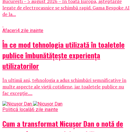
București – 5 august 2026 – În toată Europa, așteptările
legate de electrocasnice se schimbă rapid. Gama Bespoke AI
de la...
Afaceri
4 zile inainte
În ce mod tehnologia utilizată în toaletele
publice îmbunătățește experiența
utilizatorilor
În ultimii ani, tehnologia a adus schimbări semnificative în
multe aspecte ale vieții cotidiene, iar toaletele publice nu
fac excepție....
Politică locală
6 zile inainte
Cum a transformat Nicușor Dan o notă de