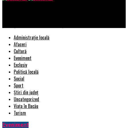
Bacau AZI
Moga şi-a dat demisia din funcţia de ministru MAI
Administrație locală
Afaceri
Cultură
Eveniment
Exclusiv
Politică locală
Social
Sport
Știri din județ
Uncategorized
Viața în Bacău
Turism
Eveniment