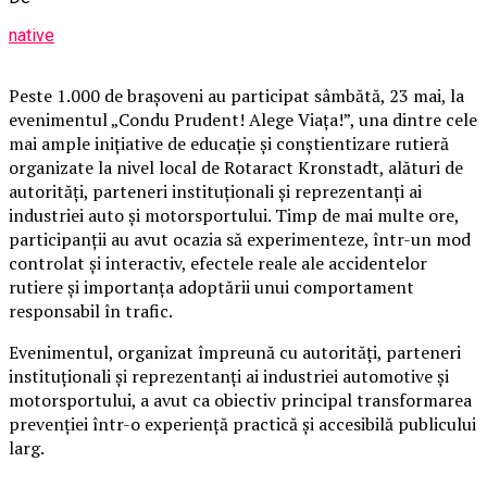
native
Peste 1.000 de brașoveni au participat sâmbătă, 23 mai, la
evenimentul „Condu Prudent! Alege Viața!”, una dintre cele
mai ample inițiative de educație și conștientizare rutieră
organizate la nivel local de Rotaract Kronstadt, alături de
autorități, parteneri instituționali și reprezentanți ai
industriei auto și motorsportului. Timp de mai multe ore,
participanții au avut ocazia să experimenteze, într-un mod
controlat și interactiv, efectele reale ale accidentelor
rutiere și importanța adoptării unui comportament
responsabil în trafic.
Evenimentul, organizat împreună cu autorități, parteneri
instituționali și reprezentanți ai industriei automotive și
motorsportului, a avut ca obiectiv principal transformarea
prevenției într-o experiență practică și accesibilă publicului
larg.