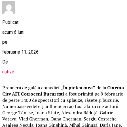
Publicat
acum 6 luni
pe
februarie 11, 2026
De
native
Premiera de gală a comediei
„În pielea mea”
de la
Cinema
City AFI Cotroceni București
a fost primită pe 9 februarie
de peste 1400 de spectatori cu aplauze, râsete și bucurie.
Numeroase vedete și influenceri au fost alături de actorii
George Tănase, Ioana State, Alexandra Răduță, Gabriel
Vatavu, Vlad Gherman, Oana Gherman, Sergiu Costache,
Azaleea Necula, Ioana Ginghină, Mihai Găinușă, Daria Jane,