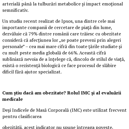
arterială până la tulburări metabolice și impact emoțional
semnificativ.
Un studiu recent realizat de Ipsos, una dintre cele mai
importante companii de cercetare de piață din lume,
dezvăluie că 79% dintre românii care trăiesc cu obezitate
consideră că afecțiunea lor „se poate preveni prin alegeri
personale” – cea mai mare cifră din toate țările studiate și
cu mult peste media globală de 66%. Această cifră
subliniază nevoia de a înțelege că, dincolo de stilul de viață,
există o rezistență biologică ce face procesul de slăbire
dificil fără ajutor specializat.
Cum știu dacă am obezitate? Rolul IMC și al evaluării
medicale
Deși Indicele de Masă Corporală (IMC) este utilizat frecvent
pentru clasificarea
obezității, acest indicator nu spune întreaga poveste.