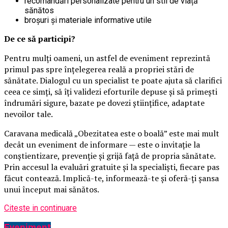
recomandări personalizate pentru un stil de viață
sănătos
broșuri și materiale informative utile
De ce să participi?
Pentru mulți oameni, un astfel de eveniment reprezintă
primul pas spre înțelegerea reală a propriei stări de
sănătate. Dialogul cu un specialist te poate ajuta să clarifici
ceea ce simți, să îți validezi eforturile depuse și să primești
îndrumări sigure, bazate pe dovezi științifice, adaptate
nevoilor tale.
Caravana medicală „Obezitatea este o boală” este mai mult
decât un eveniment de informare — este o invitație la
conștientizare, prevenție și grijă față de propria sănătate.
Prin accesul la evaluări gratuite și la specialiști, fiecare pas
făcut contează. Implică-te, informează-te și oferă-ți șansa
unui început mai sănătos.
Citeste in continuare
Eveniment