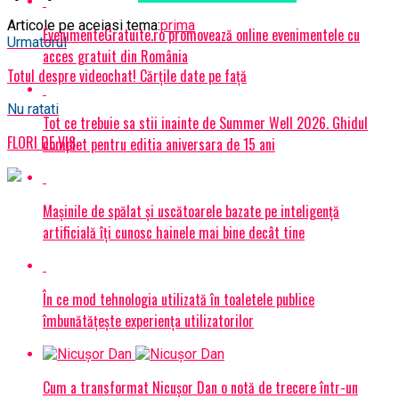
Articole pe aceiasi tema:
prima
EvenimenteGratuite.ro promovează online evenimentele cu
Urmatorul
acces gratuit din România
Totul despre videochat! Cărțile date pe față
Nu ratati
Tot ce trebuie sa stii inainte de Summer Well 2026. Ghidul
FLORI DE VIS
complet pentru editia aniversara de 15 ani
Mașinile de spălat și uscătoarele bazate pe inteligență
artificială îți cunosc hainele mai bine decât tine
În ce mod tehnologia utilizată în toaletele publice
îmbunătățește experiența utilizatorilor
Cum a transformat Nicușor Dan o notă de trecere într-un