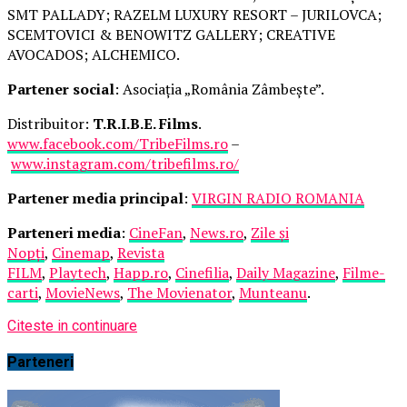
SMT PALLADY; RAZELM LUXURY RESORT – JURILOVCA;
SCEMTOVICI & BENOWITZ GALLERY; CREATIVE
AVOCADOS; ALCHEMICO.
Partener social
: Asociația „România Zâmbește”.
Distribuitor:
T.R.I.B.E. Films
.
www.facebook.com/TribeFilms.ro
–
www.instagram.com/tribefilms.ro/
Partener media principal
:
VIRGIN RADIO ROMANIA
Parteneri media
:
CineFan
,
News.ro
,
Zile și
Nopți
,
Cinemap
,
Revista
FILM
,
Playtech
,
Happ.ro
,
Cinefilia
,
Daily Magazine
,
Filme-
carti
,
MovieNews
,
The Movienator
,
Munteanu
.
Citeste in continuare
Parteneri