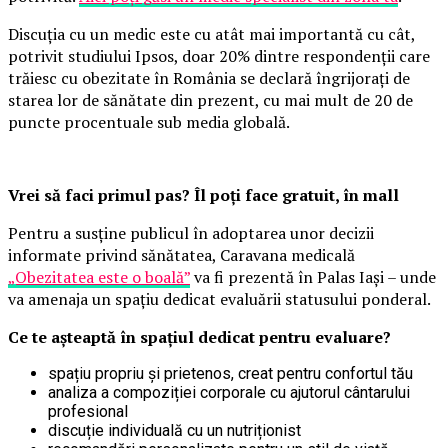
Discuția cu un medic este cu atât mai importantă cu cât,
potrivit studiului Ipsos, doar 20% dintre respondenții care
trăiesc cu obezitate în România se declară îngrijorați de
starea lor de sănătate din prezent, cu mai mult de 20 de
puncte procentuale sub media globală.
Vrei să faci primul pas? Îl poți face gratuit, în mall
Pentru a susține publicul în adoptarea unor decizii
informate privind sănătatea, Caravana medicală
„Obezitatea este o boală”
va fi prezentă în Palas Iași – unde
va amenaja un spațiu dedicat evaluării statusului ponderal.
Ce te așteaptă în spațiul dedicat pentru evaluare?
spațiu propriu și prietenos, creat pentru confortul tău
analiza a compoziției corporale cu ajutorul cântarului
profesional
discuție individuală cu un nutriționist