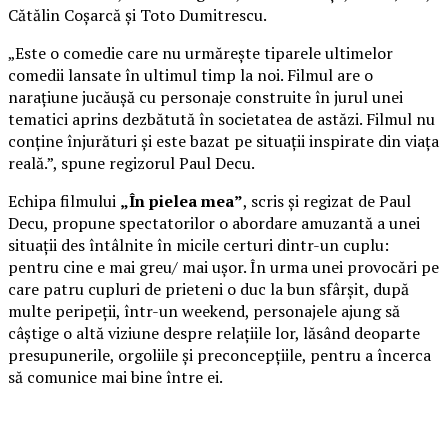
Cătălin Coșarcă și Toto Dumitrescu.
„Este o comedie care nu urmărește tiparele ultimelor
comedii lansate în ultimul timp la noi. Filmul are o
narațiune jucăușă cu personaje construite în jurul unei
tematici aprins dezbătută în societatea de astăzi. Filmul nu
conține înjurături și este bazat pe situații inspirate din viața
reală.”, spune regizorul Paul Decu.
Echipa filmului
„În pielea mea”
, scris și regizat de Paul
Decu, propune spectatorilor o abordare amuzantă a unei
situații des întâlnite în micile certuri dintr-un cuplu:
pentru cine e mai greu/ mai ușor. În urma unei provocări pe
care patru cupluri de prieteni o duc la bun sfârșit, după
multe peripeții, într-un weekend, personajele ajung să
câștige o altă viziune despre relațiile lor, lăsând deoparte
presupunerile, orgoliile și preconcepțiile, pentru a încerca
să comunice mai bine între ei.