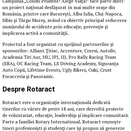
Campania „Condu Prudent! Alege Viața!” face parte dintr-
un proiect național desfășurat în mai multe orașe din
România, printre care București, Alba Iulia, Cluj-Napoca,
Sibiu și Târgu Mureș, având ca obiectiv principal reducerea
numărului de accidente prin educație, prevenție și
implicarea activă a comunității.
Proiectul a fost organizat cu sprijinul partenerilor și
sponsorilor: Allianz Țiriac, Accenture, Coresi, Autoliv,
Academia Titi Aur, ISU, IPJ, IJJ, Pro Rally Racing Team
(ERA), OC Racing Team, LS Driving Academy, Siguranța
Auto Copii, Lifetime Events, Ugly Bikers, Oaki, Crust
Focacceria și Panoramic.
Despre Rotaract
Rotaract este o organizație internațională dedicată
tinerilor cu vârste de peste 18 ani, care dezvoltă proiecte
de voluntariat, educație, leadership și implicare comunitară.
Parte a familiei Rotary International, Rotaract reunește
tineri profesioniști și studenți care își propun să genereze