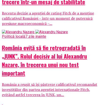
trecere într-un mesaj de stabilitate
Recenta decizie a agenției de rating Fitch de a menține
calificativul României – într-un moment de puternică
presiune macroeconomică –...
Politică locală
7 zile inainte
România evită să fie retrogradată în
„JUNK”. Rolul decisiv al lui Alexandru
Nazare, în trecerea unui nou test
important
România a reușit să își păstreze calificativul recomandat
investițiilor din partea agenției internaționale Fitch,
evitând astfel trecerea în JUNK, un...