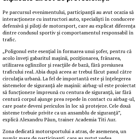
Pe parcursul evenimentului, participanții au avut ocazia să
interacționeze cu instructori auto, specialiști în conducere
defensivă și piloți de motorsport, care au explicat diferența
dintre condusul sportiv și comportamentul responsabil în
trafic.
„Poligonul este esențial în formarea unui șofer, pentru că
acolo înveți gabaritul mașinii, poziționarea, frânarea,
utilizarea oglinzilor și reacțiile de bază, fără presiunea
traficului real. Abia după aceea ar trebui făcut pasul către
circulația urbană. La fel de importantă este și înțelegerea
sistemelor de siguranță ale mașinii: airbag-ul este proiectat
să funcționeze împreună cu centura de siguranță, iar fără
centură corpul ajunge prea repede în contact cu airbag-ul,
care poate deveni periculos în loc să protejeze. Cele două
sisteme trebuie privite ca un ansamblu de siguranță”,
explică Alexandru Păun, trainer Academia Titi Aur.
Zona dedicată motorsportului a atras, de asemenea, un
număr mare de participanți, care au putut vedea