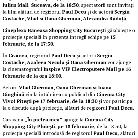
Iulius Mall Suceava, de la 18:30
, spectatorii sunt invitați
la film alături de regizorul
Paul Decu
și de actorii
Sergiu
Costache, Vlad si Oana Gherman, Alexandra Răduță.
Cineplexx Băneasa Shopping City București
găzduiește o
proiecție specială în prezența întregii echipe pe
15
februarie, de la 17:30.
În
Craiova
, regizorul
Paul Decu
și actorii
Sergiu
Costache, Azaleea Necula și Oana Gherman
vor ajunge
la cinematograful
Inspire VIP Electroputere Mall pe 16
februarie de la ora 18:00
.
Actorii
Vlad Gherman, Oana Gherman și Ioana
Ginghină
vin la întâlnirea cu publicul din
Cinema City
Vivo! Pitești pe 17 februarie, de la 18:30
și vor participa
la o discuție după proiecție, alături de regizorul
Paul Decu.
Caravana
„În pielea mea”
ajunge la
Cinema City
Shopping City Ploiești, pe 18 februarie,
de la 18:30, la
proiecția specială introdusă de regizorul
Paul Decu
, alături