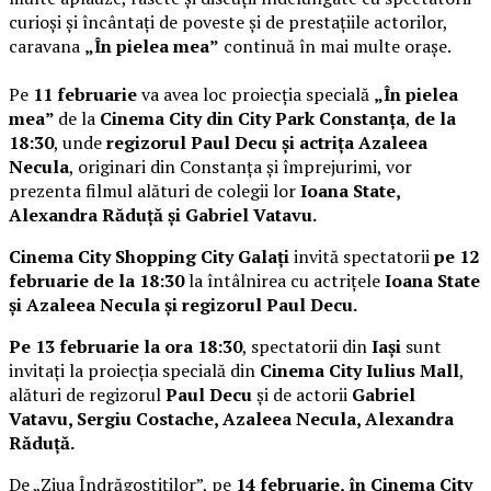
curioși și încântați de poveste și de prestațiile actorilor,
caravana
„În pielea mea”
continuă în mai multe orașe.
Pe
11 februarie
va avea loc proiecția specială
„În pielea
mea”
de la
Cinema City din City Park Constanța
,
de la
18:30
, unde
regizorul Paul Decu și actrița Azaleea
Necula
, originari din Constanța și împrejurimi, vor
prezenta filmul alături de colegii lor
Ioana State,
Alexandra Răduță și Gabriel Vatavu.
Cinema City Shopping City Galați
invită spectatorii
pe 12
februarie de la 18:30
la întâlnirea cu actrițele
Ioana State
și Azaleea Necula și regizorul Paul Decu.
Pe 13 februarie la ora 18:30
, spectatorii din
Iași
sunt
invitați la proiecția specială din
Cinema City Iulius Mall
,
alături de regizorul
Paul Decu
și de actorii
Gabriel
Vatavu, Sergiu Costache, Azaleea Necula, Alexandra
Răduță.
De „Ziua Îndrăgostiților”, pe
14 februarie, în Cinema City