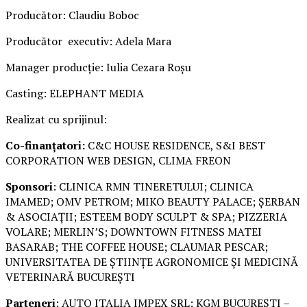
Producător: Claudiu Boboc
Producător executiv: Adela Mara
Manager producție: Iulia Cezara Roșu
Casting: ELEPHANT MEDIA
Realizat cu sprijinul:
Co-finanțatori:
C&C HOUSE RESIDENCE, S&I BEST
CORPORATION WEB DESIGN, CLIMA FREON
Sponsori
: CLINICA RMN TINERETULUI; CLINICA
IMAMED; OMV PETROM; MIKO BEAUTY PALACE; ȘERBAN
& ASOCIAȚII; ESTEEM BODY SCULPT & SPA; PIZZERIA
VOLARE; MERLIN’S; DOWNTOWN FITNESS MATEI
BASARAB; THE COFFEE HOUSE; CLAUMAR PESCAR;
UNIVERSITATEA DE ȘTIINȚE AGRONOMICE ȘI MEDICINĂ
VETERINARĂ BUCUREȘTI
Parteneri
: AUTO ITALIA IMPEX SRL; KGM BUCUREȘTI –