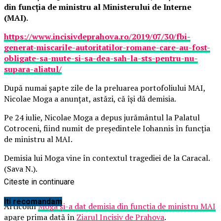
din funcţia de ministru al Ministerului de Interne
(MAI).
https://www.incisivdeprahova.ro/2019/07/30/fbi-
generat-miscarile-autoritatilor-romane-care-au-fost-
obligate-sa-mute-si-sa-dea-sah-la-sts-pentru-nu-
supara-aliatul/
După numai şapte zile de la preluarea portofoliului MAI,
Nicolae Moga a anunţat, astăzi, că îşi dă demisia.
Pe 24 iulie, Nicolae Moga a depus jurământul la Palatul
Cotroceni, fiind numit de preşedintele Iohannis în funcţia
de ministru al MAI.
Demisia lui Moga vine în contextul tragediei de la Caracal.
(Sava N.).
Citeste in continuare
Iti recomandam
Articolul
Moga şi-a dat demisia din funcţia de ministru MAI
apare prima dată în
Ziarul Incisiv de Prahova
.