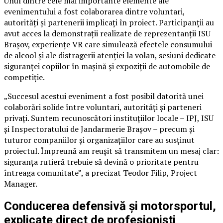
Unul dintre cele mai importante elemente ale
evenimentului a fost colaborarea dintre voluntari,
autorități și partenerii implicați în proiect. Participanții au
avut acces la demonstrații realizate de reprezentanții ISU
Brașov, experiențe VR care simulează efectele consumului
de alcool și ale distragerii atenției la volan, sesiuni dedicate
siguranței copiilor în mașină și expoziții de automobile de
competiție.
„Succesul acestui eveniment a fost posibil datorită unei
colaborări solide între voluntari, autorități și parteneri
privați. Suntem recunoscători instituțiilor locale – IPJ, ISU
și Inspectoratului de Jandarmerie Brașov – precum și
tuturor companiilor și organizațiilor care au susținut
proiectul. Împreună am reușit să transmitem un mesaj clar:
siguranța rutieră trebuie să devină o prioritate pentru
întreaga comunitate”, a precizat Teodor Filip, Project
Manager.
Conducerea defensivă și motorsportul,
explicate direct de profesioniști