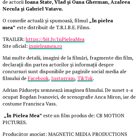
de actorii
Ioana State, Vlad și Oana Gherman, Azaleea
Necula și Gabriel Vatavu.
O comedie actuală și spumoasă, filmul
„În pielea
mea”
este distribuit de T.R.I.B.E. Films.
TRAILER:
https://bit.ly/InPieleaMea
Site oficial:
inpieleamea.ro
Mai multe detalii, imagini de la filmări, fragmente din film,
declarații din partea actorilor și informații despre
concursuri sunt disponibile pe paginile social media ale
filmului de
Facebook
,
Instagram
,
TikTok
.
Adrian Pădurețu semnează imaginea filmului. De sunet s-a
ocupat Bogdan Ivanovici, de scenografie Anca Miron, iar de
costume Francisca Vass.
„În Pielea Mea”
este un film produs de: CB MOTION
PICTURES.
Producător asociat: MAGNETIC MEDIA PRODUCTIONS