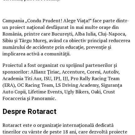
Campania „Condu Prudent! Alege Viața!” face parte dintr-
un proiect național desfășurat în mai multe orașe din
România, printre care București, Alba Iulia, Cluj-Napoca,
Sibiu și Târgu Mureș, având ca obiectiv principal reducerea
numărului de accidente prin educație, prevenție și
implicarea activă a comunității.
Proiectul a fost organizat cu sprijinul partenerilor și
sponsorilor: Allianz Țiriac, Accenture, Coresi, Autoliv,
Academia Titi Aur, ISU, IPJ, IJJ, Pro Rally Racing Team
(ERA), OC Racing Team, LS Driving Academy, Siguranța
Auto Copii, Lifetime Events, Ugly Bikers, Oaki, Crust
Focacceria și Panoramic.
Despre Rotaract
Rotaract este o organizație internațională dedicată
tinerilor cu vârste de peste 18 ani, care dezvoltă proiecte