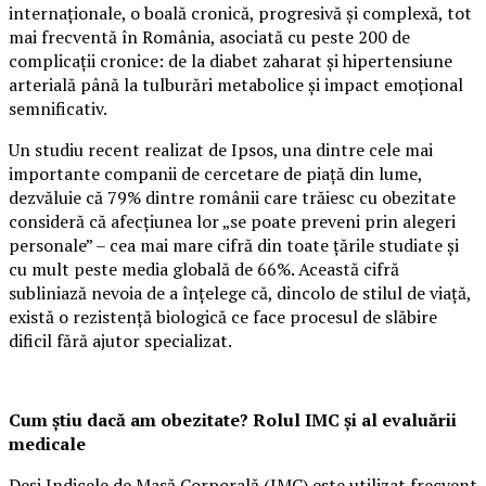
internaționale, o boală cronică, progresivă și complexă, tot
mai frecventă în România, asociată cu peste 200 de
complicații cronice: de la diabet zaharat și hipertensiune
arterială până la tulburări metabolice și impact emoțional
semnificativ.
Un studiu recent realizat de Ipsos, una dintre cele mai
importante companii de cercetare de piață din lume,
dezvăluie că 79% dintre românii care trăiesc cu obezitate
consideră că afecțiunea lor „se poate preveni prin alegeri
personale” – cea mai mare cifră din toate țările studiate și
cu mult peste media globală de 66%. Această cifră
subliniază nevoia de a înțelege că, dincolo de stilul de viață,
există o rezistență biologică ce face procesul de slăbire
dificil fără ajutor specializat.
Cum știu dacă am obezitate? Rolul IMC și al evaluării
medicale
Deși Indicele de Masă Corporală (IMC) este utilizat frecvent