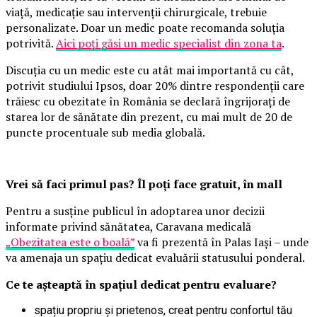
viață, medicație sau intervenții chirurgicale, trebuie
personalizate. Doar un medic poate recomanda soluția
potrivită.
Aici poți găsi un medic specialist din zona ta
.
Discuția cu un medic este cu atât mai importantă cu cât,
potrivit studiului Ipsos, doar 20% dintre respondenții care
trăiesc cu obezitate în România se declară îngrijorați de
starea lor de sănătate din prezent, cu mai mult de 20 de
puncte procentuale sub media globală.
Vrei să faci primul pas? Îl poți face gratuit, în mall
Pentru a susține publicul în adoptarea unor decizii
informate privind sănătatea, Caravana medicală
„Obezitatea este o boală”
va fi prezentă în Palas Iași – unde
va amenaja un spațiu dedicat evaluării statusului ponderal.
Ce te așteaptă în spațiul dedicat pentru evaluare?
spațiu propriu și prietenos, creat pentru confortul tău