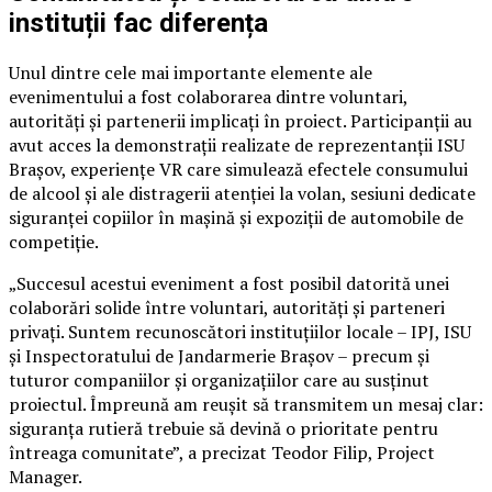
instituții fac diferența
Unul dintre cele mai importante elemente ale
evenimentului a fost colaborarea dintre voluntari,
autorități și partenerii implicați în proiect. Participanții au
avut acces la demonstrații realizate de reprezentanții ISU
Brașov, experiențe VR care simulează efectele consumului
de alcool și ale distragerii atenției la volan, sesiuni dedicate
siguranței copiilor în mașină și expoziții de automobile de
competiție.
„Succesul acestui eveniment a fost posibil datorită unei
colaborări solide între voluntari, autorități și parteneri
privați. Suntem recunoscători instituțiilor locale – IPJ, ISU
și Inspectoratului de Jandarmerie Brașov – precum și
tuturor companiilor și organizațiilor care au susținut
proiectul. Împreună am reușit să transmitem un mesaj clar:
siguranța rutieră trebuie să devină o prioritate pentru
întreaga comunitate”, a precizat Teodor Filip, Project
Manager.