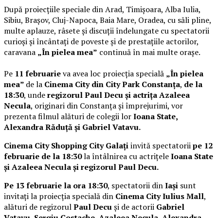
După proiecțiile speciale din Arad, Timișoara, Alba Iulia,
Sibiu, Brașov, Cluj-Napoca, Baia Mare, Oradea, cu săli pline,
multe aplauze, râsete și discuții îndelungate cu spectatorii
curioși și încântați de poveste și de prestațiile actorilor,
caravana
„În pielea mea”
continuă în mai multe orașe.
Pe
11 februarie
va avea loc proiecția specială
„În pielea
mea”
de la
Cinema City din City Park Constanța
,
de la
18:30
, unde
regizorul Paul Decu și actrița Azaleea
Necula
, originari din Constanța și împrejurimi, vor
prezenta filmul alături de colegii lor
Ioana State,
Alexandra Răduță și Gabriel Vatavu.
Cinema City Shopping City Galați
invită spectatorii
pe 12
februarie de la 18:30
la întâlnirea cu actrițele
Ioana State
și Azaleea Necula și regizorul Paul Decu.
Pe 13 februarie la ora 18:30
, spectatorii din
Iași
sunt
invitați la proiecția specială din
Cinema City Iulius Mall
,
alături de regizorul
Paul Decu
și de actorii
Gabriel
Vatavu, Sergiu Costache, Azaleea Necula, Alexandra