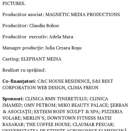
PICTURES.
Producător asociat: MAGNETIC MEDIA PRODUCTIONS
Producător: Claudiu Boboc
Producător executiv: Adela Mara
Manager producție: Iulia Cezara Roșu
Casting: ELEPHANT MEDIA
Realizat cu sprijinul:
Co-finanțatori:
C&C HOUSE RESIDENCE, S&I BEST
CORPORATION WEB DESIGN, CLIMA FREON
Sponsori
: CLINICA RMN TINERETULUI; CLINICA
IMAMED; OMV PETROM; MIKO BEAUTY PALACE; ȘERBAN
& ASOCIAȚII; ESTEEM BODY SCULPT & SPA; PIZZERIA
VOLARE; MERLIN’S; DOWNTOWN FITNESS MATEI
BASARAB; THE COFFEE HOUSE; CLAUMAR PESCAR;
UNIVERSITATEA DE ȘTIINȚE AGRONOMICE ȘI MEDICINĂ