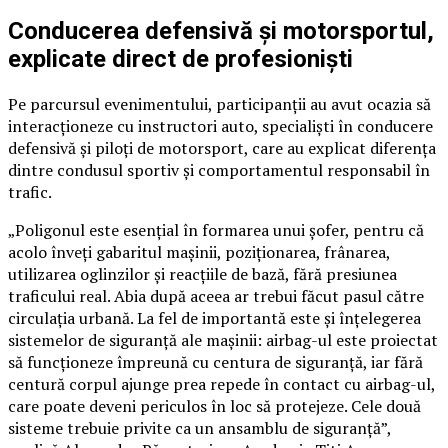
Conducerea defensivă și motorsportul,
explicate direct de profesioniști
Pe parcursul evenimentului, participanții au avut ocazia să
interacționeze cu instructori auto, specialiști în conducere
defensivă și piloți de motorsport, care au explicat diferența
dintre condusul sportiv și comportamentul responsabil în
trafic.
„Poligonul este esențial în formarea unui șofer, pentru că
acolo înveți gabaritul mașinii, poziționarea, frânarea,
utilizarea oglinzilor și reacțiile de bază, fără presiunea
traficului real. Abia după aceea ar trebui făcut pasul către
circulația urbană. La fel de importantă este și înțelegerea
sistemelor de siguranță ale mașinii: airbag-ul este proiectat
să funcționeze împreună cu centura de siguranță, iar fără
centură corpul ajunge prea repede în contact cu airbag-ul,
care poate deveni periculos în loc să protejeze. Cele două
sisteme trebuie privite ca un ansamblu de siguranță”,