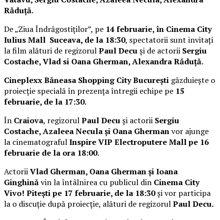
Răduță.
De „Ziua Îndrăgostiților”, pe
14 februarie, în Cinema City
Iulius Mall Suceava, de la 18:30
, spectatorii sunt invitați
la film alături de regizorul
Paul Decu
și de actorii
Sergiu
Costache, Vlad si Oana Gherman, Alexandra Răduță.
Cineplexx Băneasa Shopping City București
găzduiește o
proiecție specială în prezența întregii echipe pe
15
februarie, de la 17:30.
În
Craiova
, regizorul
Paul Decu
și actorii
Sergiu
Costache, Azaleea Necula și Oana Gherman
vor ajunge
la cinematograful
Inspire VIP Electroputere Mall pe 16
februarie de la ora 18:00
.
Actorii
Vlad Gherman, Oana Gherman și Ioana
Ginghină
vin la întâlnirea cu publicul din
Cinema City
Vivo! Pitești pe 17 februarie, de la 18:30
și vor participa
la o discuție după proiecție, alături de regizorul
Paul Decu.