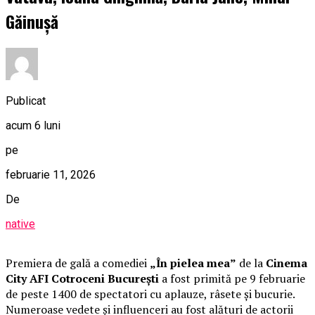
Găinușă
Publicat
acum 6 luni
pe
februarie 11, 2026
De
native
Premiera de gală a comediei
„În pielea mea”
de la
Cinema
City AFI Cotroceni București
a fost primită pe 9 februarie
de peste 1400 de spectatori cu aplauze, râsete și bucurie.
Numeroase vedete și influenceri au fost alături de actorii