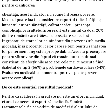
pentru clasificarea
obezității, acest indicator nu spune întreaga poveste.
Medicul poate lua în considerare raportul talie–înălțime,
impactul asupra sănătății, calitatea vieții, prezența
complicațiilor și altele. Interesant este faptul că doar 20%
dintre românii care trăiesc cu obezitate se declară
îngrijorați de starea lor de sănătate din prezent (sub media
globală), însă procentul celor care se tem pentru sănătatea
lor pe termen lung este aproape dublu. Această preocupare
pentru viitor vine din faptul că românii sunt mult mai
conștienți de afecțiunile asociate: cele mai cunoscute fiind
diabetul de tip 2 (66%) și problemele cardiovasculare (64%).
Evaluarea medicală la momentul potrivit poate preveni
aceste complicații.
De ce este esențial consultul medical?
Pentru că scăderea în greutate nu este un efort individual,
ci unul ce necesită expertiză medicală. Fiindcă
tratamentele, fie că vorbim de modificări ale stilului de