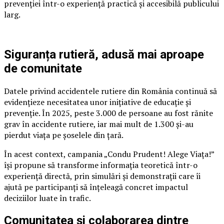
prevenției într-o experiență practică și accesibilă publicului
larg.
Siguranța rutieră, adusă mai aproape
de comunitate
Datele privind accidentele rutiere din România continuă să
evidențieze necesitatea unor inițiative de educație și
prevenție. În 2025, peste 3.000 de persoane au fost rănite
grav în accidente rutiere, iar mai mult de 1.300 și-au
pierdut viața pe șoselele din țară.
În acest context, campania „Condu Prudent! Alege Viața!”
își propune să transforme informația teoretică într-o
experiență directă, prin simulări și demonstrații care îi
ajută pe participanți să înțeleagă concret impactul
deciziilor luate în trafic.
Comunitatea și colaborarea dintre