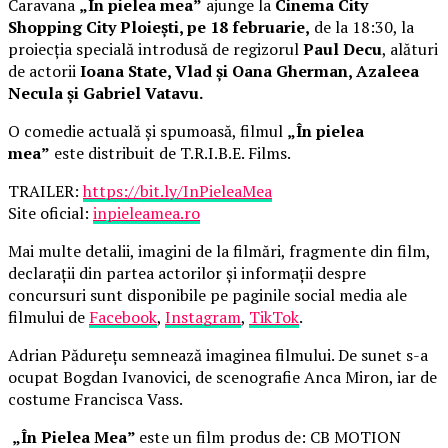
Caravana
„În pielea mea”
ajunge la
Cinema City
Shopping City Ploiești, pe 18 februarie,
de la 18:30, la
proiecția specială introdusă de regizorul
Paul Decu
, alături
de actorii
Ioana State, Vlad și Oana Gherman, Azaleea
Necula și Gabriel Vatavu.
O comedie actuală și spumoasă, filmul
„În pielea
mea”
este distribuit de T.R.I.B.E. Films.
TRAILER:
https://bit.ly/InPieleaMea
Site oficial:
inpieleamea.ro
Mai multe detalii, imagini de la filmări, fragmente din film,
declarații din partea actorilor și informații despre
concursuri sunt disponibile pe paginile social media ale
filmului de
Facebook
,
Instagram
,
TikTok
.
Adrian Pădurețu semnează imaginea filmului. De sunet s-a
ocupat Bogdan Ivanovici, de scenografie Anca Miron, iar de
costume Francisca Vass.
„În Pielea Mea”
este un film produs de: CB MOTION