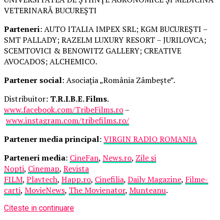
VETERINARĂ BUCUREȘTI
Parteneri
: AUTO ITALIA IMPEX SRL; KGM BUCUREȘTI –
SMT PALLADY; RAZELM LUXURY RESORT – JURILOVCA;
SCEMTOVICI & BENOWITZ GALLERY; CREATIVE
AVOCADOS; ALCHEMICO.
Partener social
: Asociația „România Zâmbește”.
Distribuitor:
T.R.I.B.E. Films
.
www.facebook.com/TribeFilms.ro
–
www.instagram.com/tribefilms.ro/
Partener media principal
:
VIRGIN RADIO ROMANIA
Parteneri media
:
CineFan
,
News.ro
,
Zile și
Nopți
,
Cinemap
,
Revista
FILM
,
Playtech
,
Happ.ro
,
Cinefilia
,
Daily Magazine
,
Filme-
carti
,
MovieNews
,
The Movienator
,
Munteanu
.
Citeste in continuare