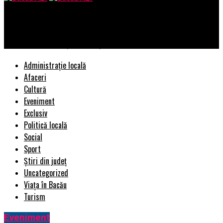
Bacau AZI
TVR le cere jurnaliștilor să își dezvăluie sursele | BacauAZI
Administrație locală
Afaceri
Cultură
Eveniment
Exclusiv
Politică locală
Social
Sport
Știri din județ
Uncategorized
Viața în Bacău
Turism
Eveniment