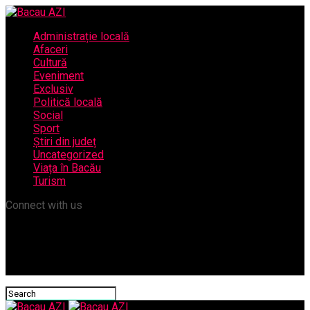
Administrație locală
Afaceri
Cultură
Eveniment
Exclusiv
Politică locală
Social
Sport
Știri din județ
Uncategorized
Viața în Bacău
Turism
Connect with us