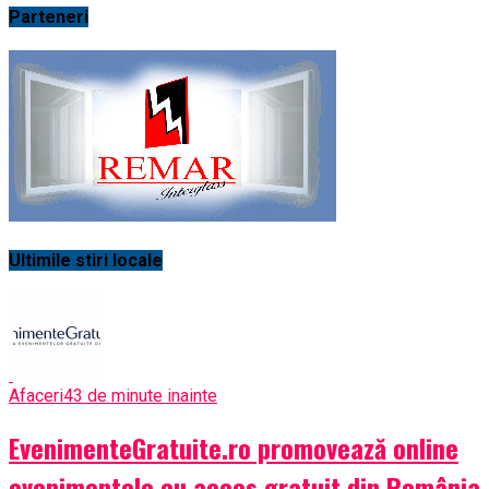
Parteneri
Ultimile stiri locale
Afaceri
43 de minute inainte
EvenimenteGratuite.ro promovează online
evenimentele cu acces gratuit din România