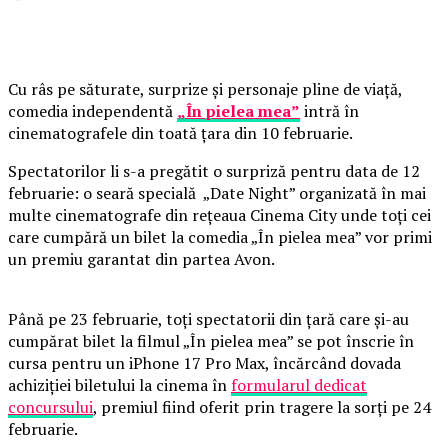
Cu râs pe săturate, surprize și personaje pline de viață,
comedia independentă
„În pielea mea”
intră în
cinematografele din toată țara din 10 februarie.
Spectatorilor li s-a pregătit o surpriză pentru data de 12
februarie: o seară specială „Date Night” organizată în mai
multe cinematografe din rețeaua Cinema City unde toți cei
care cumpără un bilet la comedia „În pielea mea” vor primi
un premiu garantat din partea Avon.
Până pe 23 februarie, toți spectatorii din țară care și-au
cumpărat bilet la filmul „În pielea mea” se pot înscrie în
cursa pentru un iPhone 17 Pro Max, încărcând dovada
achiziției biletului la cinema în
formularul dedicat
concursului
, premiul fiind oferit prin tragere la sorți pe 24
februarie.