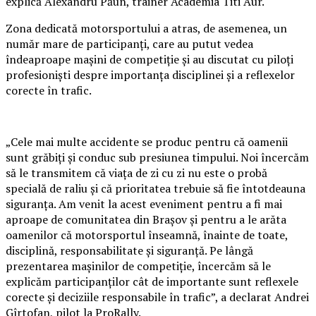
explică Alexandru Păun, trainer Academia Titi Aur.
Zona dedicată motorsportului a atras, de asemenea, un
număr mare de participanți, care au putut vedea
îndeaproape mașini de competiție și au discutat cu piloți
profesioniști despre importanța disciplinei și a reflexelor
corecte în trafic.
„Cele mai multe accidente se produc pentru că oamenii
sunt grăbiți și conduc sub presiunea timpului. Noi încercăm
să le transmitem că viața de zi cu zi nu este o probă
specială de raliu și că prioritatea trebuie să fie întotdeauna
siguranța. Am venit la acest eveniment pentru a fi mai
aproape de comunitatea din Brașov și pentru a le arăta
oamenilor că motorsportul înseamnă, înainte de toate,
disciplină, responsabilitate și siguranță. Pe lângă
prezentarea mașinilor de competiție, încercăm să le
explicăm participanților cât de importante sunt reflexele
corecte și deciziile responsabile în trafic”, a declarat Andrei
Gîrtofan, pilot la ProRally.