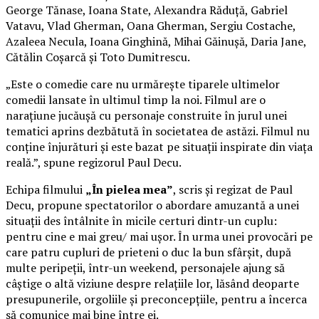
George Tănase, Ioana State, Alexandra Răduță, Gabriel
Vatavu, Vlad Gherman, Oana Gherman, Sergiu Costache,
Azaleea Necula, Ioana Ginghină, Mihai Găinușă, Daria Jane,
Cătălin Coșarcă și Toto Dumitrescu.
„Este o comedie care nu urmărește tiparele ultimelor
comedii lansate în ultimul timp la noi. Filmul are o
narațiune jucăușă cu personaje construite în jurul unei
tematici aprins dezbătută în societatea de astăzi. Filmul nu
conține înjurături și este bazat pe situații inspirate din viața
reală.”, spune regizorul Paul Decu.
Echipa filmului
„În pielea mea”
, scris și regizat de Paul
Decu, propune spectatorilor o abordare amuzantă a unei
situații des întâlnite în micile certuri dintr-un cuplu:
pentru cine e mai greu/ mai ușor. În urma unei provocări pe
care patru cupluri de prieteni o duc la bun sfârșit, după
multe peripeții, într-un weekend, personajele ajung să
câștige o altă viziune despre relațiile lor, lăsând deoparte
presupunerile, orgoliile și preconcepțiile, pentru a încerca
să comunice mai bine între ei.