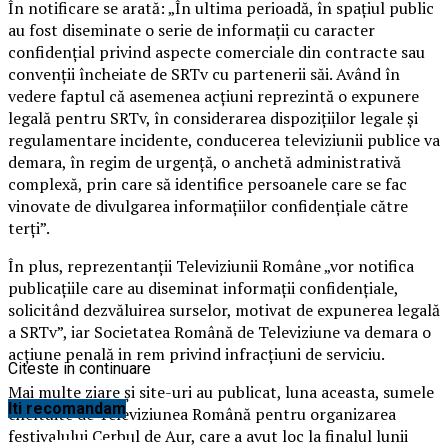
În notificare se arată: „În ultima perioadă, în spaţiul public
au fost diseminate o serie de informaţii cu caracter
confidenţial privind aspecte comerciale din contracte sau
convenţii încheiate de SRTv cu partenerii săi. Având în
vedere faptul că asemenea acţiuni reprezintă o expunere
legală pentru SRTv, în considerarea dispoziţiilor legale şi
regulamentare incidente, conducerea televiziunii publice va
demara, în regim de urgenţă, o anchetă administrativă
complexă, prin care să identifice persoanele care se fac
vinovate de divulgarea informaţiilor confidenţiale către
terţi”.
În plus, reprezentanţii Televiziunii Române „vor notifica
publicaţiile care au diseminat informaţii confidenţiale,
solicitând dezvăluirea surselor, motivat de expunerea legală
a SRTv”, iar Societatea Română de Televiziune va demara o
acţiune penală in rem privind infracţiuni de serviciu.
Citeste in continuare
Mai multe ziare şi site-uri au publicat, luna aceasta, sumele
Iti recomandam
cheltuite de Televiziunea Română pentru organizarea
festivalului Cerbul de Aur, care a avut loc la finalul lunii