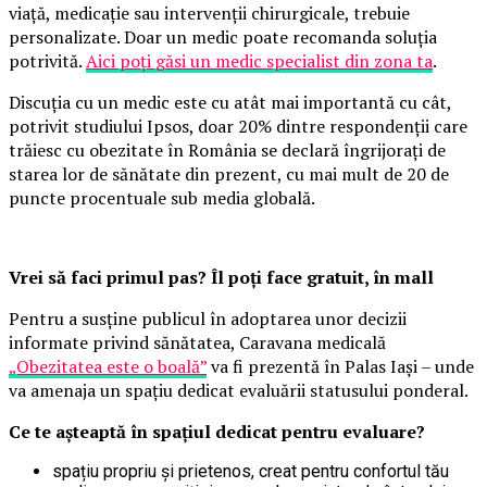
viață, medicație sau intervenții chirurgicale, trebuie
personalizate. Doar un medic poate recomanda soluția
potrivită.
Aici poți găsi un medic specialist din zona ta
.
Discuția cu un medic este cu atât mai importantă cu cât,
potrivit studiului Ipsos, doar 20% dintre respondenții care
trăiesc cu obezitate în România se declară îngrijorați de
starea lor de sănătate din prezent, cu mai mult de 20 de
puncte procentuale sub media globală.
Vrei să faci primul pas? Îl poți face gratuit, în mall
Pentru a susține publicul în adoptarea unor decizii
informate privind sănătatea, Caravana medicală
„Obezitatea este o boală”
va fi prezentă în Palas Iași – unde
va amenaja un spațiu dedicat evaluării statusului ponderal.
Ce te așteaptă în spațiul dedicat pentru evaluare?
spațiu propriu și prietenos, creat pentru confortul tău