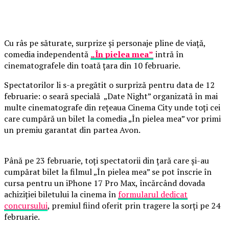
Cu râs pe săturate, surprize și personaje pline de viață,
comedia independentă
„În pielea mea”
intră în
cinematografele din toată țara din 10 februarie.
Spectatorilor li s-a pregătit o surpriză pentru data de 12
februarie: o seară specială „Date Night” organizată în mai
multe cinematografe din rețeaua Cinema City unde toți cei
care cumpără un bilet la comedia „În pielea mea” vor primi
un premiu garantat din partea Avon.
Până pe 23 februarie, toți spectatorii din țară care și-au
cumpărat bilet la filmul „În pielea mea” se pot înscrie în
cursa pentru un iPhone 17 Pro Max, încărcând dovada
achiziției biletului la cinema în
formularul dedicat
concursului
, premiul fiind oferit prin tragere la sorți pe 24
februarie.