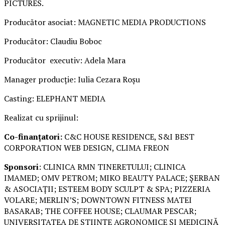
PICTURES.
Producător asociat: MAGNETIC MEDIA PRODUCTIONS
Producător: Claudiu Boboc
Producător executiv: Adela Mara
Manager producție: Iulia Cezara Roșu
Casting: ELEPHANT MEDIA
Realizat cu sprijinul:
Co-finanțatori:
C&C HOUSE RESIDENCE, S&I BEST
CORPORATION WEB DESIGN, CLIMA FREON
Sponsori
: CLINICA RMN TINERETULUI; CLINICA
IMAMED; OMV PETROM; MIKO BEAUTY PALACE; ȘERBAN
& ASOCIAȚII; ESTEEM BODY SCULPT & SPA; PIZZERIA
VOLARE; MERLIN’S; DOWNTOWN FITNESS MATEI
BASARAB; THE COFFEE HOUSE; CLAUMAR PESCAR;
UNIVERSITATEA DE ȘTIINȚE AGRONOMICE ȘI MEDICINĂ