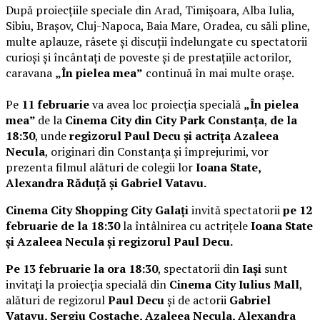
După proiecțiile speciale din Arad, Timișoara, Alba Iulia,
Sibiu, Brașov, Cluj-Napoca, Baia Mare, Oradea, cu săli pline,
multe aplauze, râsete și discuții îndelungate cu spectatorii
curioși și încântați de poveste și de prestațiile actorilor,
caravana
„În pielea mea”
continuă în mai multe orașe.
Pe
11 februarie
va avea loc proiecția specială
„În pielea
mea”
de la
Cinema City din City Park Constanța
,
de la
18:30
, unde
regizorul Paul Decu și actrița Azaleea
Necula
, originari din Constanța și împrejurimi, vor
prezenta filmul alături de colegii lor
Ioana State,
Alexandra Răduță și Gabriel Vatavu.
Cinema City Shopping City Galați
invită spectatorii
pe 12
februarie de la 18:30
la întâlnirea cu actrițele
Ioana State
și Azaleea Necula și regizorul Paul Decu.
Pe 13 februarie la ora 18:30
, spectatorii din
Iași
sunt
invitați la proiecția specială din
Cinema City Iulius Mall
,
alături de regizorul
Paul Decu
și de actorii
Gabriel
Vatavu, Sergiu Costache, Azaleea Necula, Alexandra