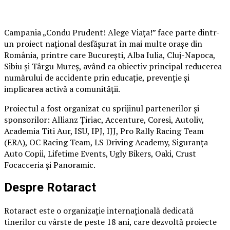
Campania „Condu Prudent! Alege Viața!” face parte dintr-
un proiect național desfășurat în mai multe orașe din
România, printre care București, Alba Iulia, Cluj-Napoca,
Sibiu și Târgu Mureș, având ca obiectiv principal reducerea
numărului de accidente prin educație, prevenție și
implicarea activă a comunității.
Proiectul a fost organizat cu sprijinul partenerilor și
sponsorilor: Allianz Țiriac, Accenture, Coresi, Autoliv,
Academia Titi Aur, ISU, IPJ, IJJ, Pro Rally Racing Team
(ERA), OC Racing Team, LS Driving Academy, Siguranța
Auto Copii, Lifetime Events, Ugly Bikers, Oaki, Crust
Focacceria și Panoramic.
Despre Rotaract
Rotaract este o organizație internațională dedicată
tinerilor cu vârste de peste 18 ani, care dezvoltă proiecte