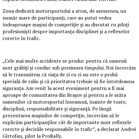
Zona dedicată motorsportului a atras, de asemenea, un
număr mare de participanți, care au putut vedea
îndeaproape mașini de competiție și au discutat cu piloți
profesioniști despre importanța disciplinei și a reflexelor
corecte în trafic.
„Cele mai multe accidente se produc pentru că oamenii
sunt grăbiți și conduc sub presiunea timpului. Noi încercăm
să le transmitem că viața de zi cu zi nu este o probă
specială de raliu și că prioritatea trebuie să fie întotdeauna
siguranța. Am venit la acest eveniment pentru a fi mai
aproape de comunitatea din Brașov și pentru a le arăta
oamenilor că motorsportul înseamnă, înainte de toate,
disciplină, responsabilitate și siguranță. Pe lângă
prezentarea mașinilor de competiție, încercăm să le
explicăm participanților cât de importante sunt reflexele
corecte și deciziile responsabile în trafic”, a declarat Andrei
Gîrtofan, pilot la ProRally.