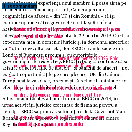
asemănătoare şi experienţa unui membru îl poate ajuta pe
Iti recomandam
alt membru. Cel mai important, Camera permite
comunităţii de afaceri – din UK şi din România – să îşi
exprime opiniile către guvernele din UK şi România.
EvenimenteGratuite.ro promovează online evenimentele cu
Activitatea de afaceri şi investiţiile nu se vor opri – şi cu
adevărat nu se pot opri – la data de 29 martie 2019. Cred că
acces gratuit din România
experienţa mea în domeniul juridic şi în domeniul afacerilor
va ajuta la dezvoltarea relaţiilor BRCC cu ambasadele din
Londra şi Bucureşti precum şi cu autorităţile
Tot ce trebuie sa stii inainte de Summer Well 2026. Ghidul
guvernamentale respective. BRCC trebuie să continue să se
complet pentru editia aniversara de 15 ani
asigure că activităţile de afaceri – şi oamenii de afaceri – pot
exploata oportunităţile pe care plecarea UK din Uniunea
Europeană le va aduce, precum şi că reduce la minim orice
Mașinile de spălat și uscătoarele bazate pe inteligență
efecte mai puţin dorite ale acestui moment”, spune el.
artificială îți cunosc hainele mai bine decât tine
A fost mai întâi ales administrator al BRCC în 2014, în
urma activităţii juridice efectuate de firma sa pentru a
acredita BRCC să primească finanţare de la Guvernul Marii
În ce mod tehnologia utilizată în toaletele publice
Britanii pentru a promova legăturile comerciale dintre
îmbunătățește experiența utilizatorilor
Regatul Unit şi România.