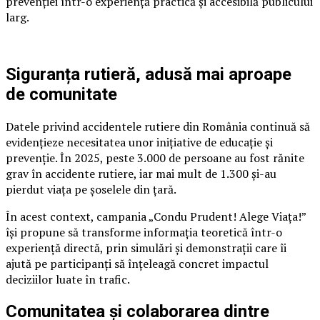
prevenției într-o experiență practică și accesibilă publicului
larg.
Siguranța rutieră, adusă mai aproape
de comunitate
Datele privind accidentele rutiere din România continuă să
evidențieze necesitatea unor inițiative de educație și
prevenție. În 2025, peste 3.000 de persoane au fost rănite
grav în accidente rutiere, iar mai mult de 1.300 și-au
pierdut viața pe șoselele din țară.
În acest context, campania „Condu Prudent! Alege Viața!”
își propune să transforme informația teoretică într-o
experiență directă, prin simulări și demonstrații care îi
ajută pe participanți să înțeleagă concret impactul
deciziilor luate în trafic.
Comunitatea și colaborarea dintre