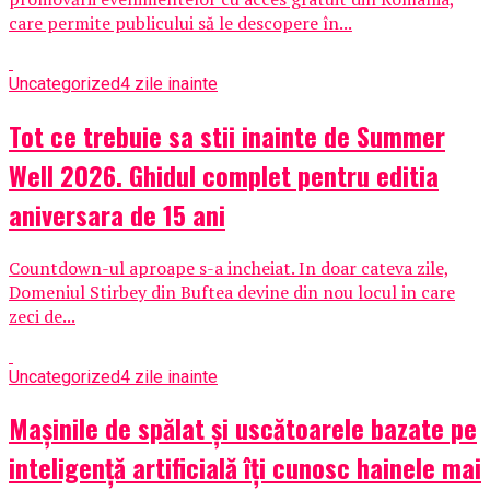
care permite publicului să le descopere în...
Uncategorized
4 zile inainte
Tot ce trebuie sa stii inainte de Summer
Well 2026. Ghidul complet pentru editia
aniversara de 15 ani
Countdown-ul aproape s-a incheiat. In doar cateva zile,
Domeniul Stirbey din Buftea devine din nou locul in care
zeci de...
Uncategorized
4 zile inainte
Mașinile de spălat și uscătoarele bazate pe
inteligență artificială îți cunosc hainele mai