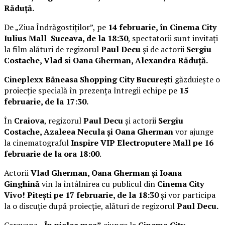
Răduță.
De „Ziua Îndrăgostiților”, pe
14 februarie, în Cinema City
Iulius Mall Suceava, de la 18:30
, spectatorii sunt invitați
la film alături de regizorul
Paul Decu
și de actorii
Sergiu
Costache, Vlad si Oana Gherman, Alexandra Răduță.
Cineplexx Băneasa Shopping City București
găzduiește o
proiecție specială în prezența întregii echipe pe
15
februarie, de la 17:30.
În
Craiova
, regizorul
Paul Decu
și actorii
Sergiu
Costache, Azaleea Necula și Oana Gherman
vor ajunge
la cinematograful
Inspire VIP Electroputere Mall pe 16
februarie de la ora 18:00
.
Actorii
Vlad Gherman, Oana Gherman și Ioana
Ginghină
vin la întâlnirea cu publicul din
Cinema City
Vivo! Pitești pe 17 februarie, de la 18:30
și vor participa
la o discuție după proiecție, alături de regizorul
Paul Decu.
Caravana
„În pielea mea”
ajunge la
Cinema City