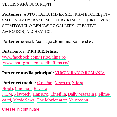
VETERINARĂ BUCUREȘTI
Parteneri
: AUTO ITALIA IMPEX SRL; KGM BUCUREȘTI –
SMT PALLADY; RAZELM LUXURY RESORT – JURILOVCA;
SCEMTOVICI & BENOWITZ GALLERY; CREATIVE
AVOCADOS; ALCHEMICO.
Partener social
: Asociația „România Zâmbește”.
Distribuitor:
T.R.I.B.E. Films
.
www.facebook.com/TribeFilms.ro
–
www.instagram.com/tribefilms.ro/
Partener media principal
:
VIRGIN RADIO ROMANIA
Parteneri media
:
CineFan
,
News.ro
,
Zile și
Nopți
,
Cinemap
,
Revista
FILM
,
Playtech
,
Happ.ro
,
Cinefilia
,
Daily Magazine
,
Filme-
carti
,
MovieNews
,
The Movienator
,
Munteanu
.
Citeste in continuare