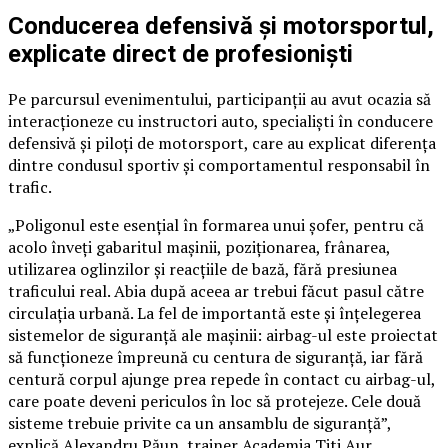
Conducerea defensivă și motorsportul,
explicate direct de profesioniști
Pe parcursul evenimentului, participanții au avut ocazia să
interacționeze cu instructori auto, specialiști în conducere
defensivă și piloți de motorsport, care au explicat diferența
dintre condusul sportiv și comportamentul responsabil în
trafic.
„Poligonul este esențial în formarea unui șofer, pentru că
acolo înveți gabaritul mașinii, poziționarea, frânarea,
utilizarea oglinzilor și reacțiile de bază, fără presiunea
traficului real. Abia după aceea ar trebui făcut pasul către
circulația urbană. La fel de importantă este și înțelegerea
sistemelor de siguranță ale mașinii: airbag-ul este proiectat
să funcționeze împreună cu centura de siguranță, iar fără
centură corpul ajunge prea repede în contact cu airbag-ul,
care poate deveni periculos în loc să protejeze. Cele două
sisteme trebuie privite ca un ansamblu de siguranță”,
explică Alexandru Păun, trainer Academia Titi Aur.