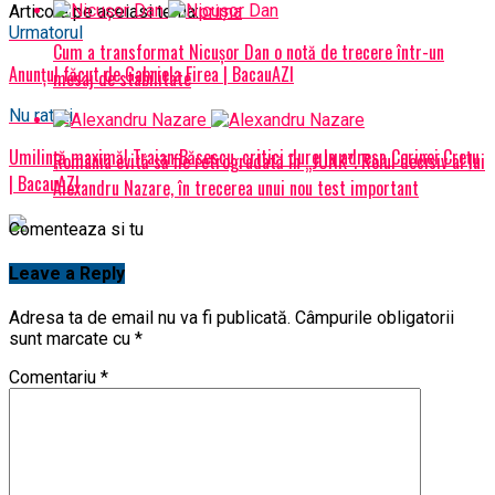
Articole pe aceiasi tema:
prima
Urmatorul
Cum a transformat Nicușor Dan o notă de trecere într-un
Anunțul făcut de Gabriela Firea | BacauAZI
mesaj de stabilitate
Nu ratati
Umilință maximă! Traian Băsescu, critici dure la adresa Corinei Crețu
România evită să fie retrogradată în „JUNK”. Rolul decisiv al lui
| BacauAZI
Alexandru Nazare, în trecerea unui nou test important
Comenteaza si tu
Leave a Reply
Adresa ta de email nu va fi publicată.
Câmpurile obligatorii
sunt marcate cu
*
Comentariu
*