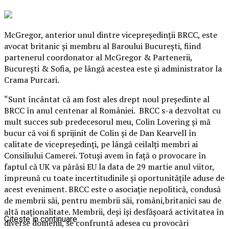
McGregor, anterior unul dintre vicepreşedinţii BRCC, este
avocat britanic şi membru al Baroului Bucureşti, fiind
partenerul coordonator al McGregor & Partenerii,
Bucureşti & Sofia, pe lângă acestea este şi administrator la
Crama Purcari.
“Sunt încântat că am fost ales drept noul preşedinte al
BRCC în anul centenar al României. BRCC s-a dezvoltat cu
mult succes sub predecesorul meu, Colin Lovering şi mă
bucur că voi fi sprijinit de Colin şi de Dan Kearvell în
calitate de vicepreşedinţi, pe lângă ceilalţi membri ai
Consiliului Camerei.
Totuşi avem în faţă o provocare în
faptul că UK va părăsi EU la data de 29 martie anul viitor,
împreună cu toate incertitudinile şi oportunităţile aduse de
acest eveniment. BRCC este o asociaţie nepolitică, condusă
de membrii săi, pentru membrii săi, români,britanici sau de
altă naţionalitate. Membrii, deşi îşi desfăşoară activitatea în
Citeste in continuare
diverse domenii, se confruntă adesea cu provocări