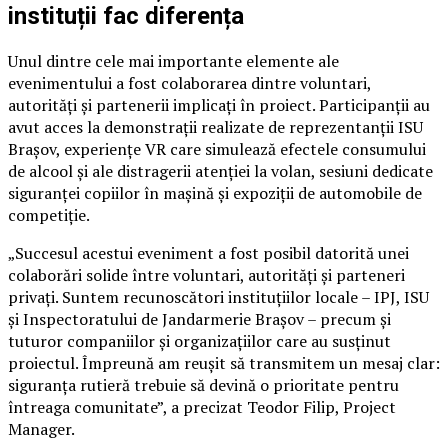
instituții fac diferența
Unul dintre cele mai importante elemente ale
evenimentului a fost colaborarea dintre voluntari,
autorități și partenerii implicați în proiect. Participanții au
avut acces la demonstrații realizate de reprezentanții ISU
Brașov, experiențe VR care simulează efectele consumului
de alcool și ale distragerii atenției la volan, sesiuni dedicate
siguranței copiilor în mașină și expoziții de automobile de
competiție.
„Succesul acestui eveniment a fost posibil datorită unei
colaborări solide între voluntari, autorități și parteneri
privați. Suntem recunoscători instituțiilor locale – IPJ, ISU
și Inspectoratului de Jandarmerie Brașov – precum și
tuturor companiilor și organizațiilor care au susținut
proiectul. Împreună am reușit să transmitem un mesaj clar:
siguranța rutieră trebuie să devină o prioritate pentru
întreaga comunitate”, a precizat Teodor Filip, Project
Manager.