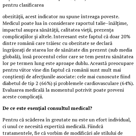
pentru clasificarea
obezității, acest indicator nu spune întreaga poveste.
Medicul poate lua în considerare raportul talie–înălțime,
impactul asupra sănătății, calitatea vieții, prezența
complicațiilor și altele. Interesant este faptul că doar 20%
dintre românii care trăiesc cu obezitate se declară
îngrijorați de starea lor de sănătate din prezent (sub media
globală), însă procentul celor care se tem pentru sănătatea
lor pe termen lung este aproape dublu. Această preocupare
pentru viitor vine din faptul că românii sunt mult mai
conștienți de afecțiunile asociate: cele mai cunoscute fiind
diabetul de tip 2 (66%) și problemele cardiovasculare (64%).
Evaluarea medicală la momentul potrivit poate preveni
aceste complicații.
De ce este esențial consultul medical?
Pentru că scăderea în greutate nu este un efort individual,
ci unul ce necesită expertiză medicală. Fiindcă
tratamentele, fie că vorbim de modificări ale stilului de