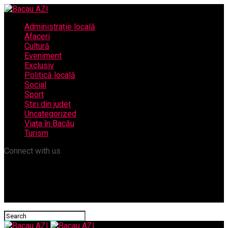
Administrație locală
Afaceri
Cultură
Eveniment
Exclusiv
Politică locală
Social
Sport
Știri din județ
Uncategorized
Viața în Bacău
Turism
Connect with us