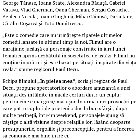
George Tănase, Ioana State, Alexandra Răduță, Gabriel
Vatavu, Vlad Gherman, Oana Gherman, Sergiu Costache,
Azaleea Necula, Ioana Ginghină, Mihai Găinușă, Daria Jane,
Cătălin Coșarcă și Toto Dumitrescu.
„Este o comedie care nu urmărește tiparele ultimelor
comedii lansate în ultimul timp la noi. Filmul are o
narațiune jucăușă cu personaje construite în jurul unei
tematici aprins dezbătută în societatea de astăzi. Filmul nu
conține înjurături și este bazat pe situații inspirate din viața
reală.”, spune regizorul Paul Decu.
Echipa filmului
„În pielea mea”
, scris și regizat de Paul
Decu, propune spectatorilor o abordare amuzantă a unei
situații des întâlnite în micile certuri dintr-un cuplu:
pentru cine e mai greu/ mai ușor. În urma unei provocări pe
care patru cupluri de prieteni o duc la bun sfârșit, după
multe peripeții, într-un weekend, personajele ajung să
câștige o altă viziune despre relațiile lor, lăsând deoparte
presupunerile, orgoliile și preconcepțiile, pentru a încerca
să comunice mai bine între ei.