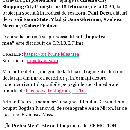
Shopping City Ploiești, pe 18 februarie,
de la 18:30, la
proiecția specială introdusă de regizorul
Paul Decu
, alături
de actorii
Ioana State, Vlad și Oana Gherman, Azaleea
Necula și Gabriel Vatavu.
O comedie actuală și spumoasă, filmul
„În pielea
mea”
este distribuit de T.R.I.B.E. Films.
TRAILER:
https://bit.ly/InPieleaMea
Site oficial:
inpieleamea.ro
Mai multe detalii, imagini de la filmări, fragmente din film,
declarații din partea actorilor și informații despre
concursuri sunt disponibile pe paginile social media ale
filmului de
Facebook
,
Instagram
,
TikTok
.
Adrian Pădurețu semnează imaginea filmului. De sunet s-a
ocupat Bogdan Ivanovici, de scenografie Anca Miron, iar de
costume Francisca Vass.
„În Pielea Mea”
este un film produs de: CB MOTION