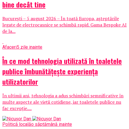
bine decât tine
București – 5 august 2026 – În toată Europa, așteptările
legate de electrocasnice se schimbă rapid. Gama Bespoke AI
de la...
Afaceri
5 zile inainte
În ce mod tehnologia utilizată în toaletele
publice îmbunătățește experiența
utilizatorilor
În ultimii ani, tehnologia a adus schimbări semnificative în
multe aspecte ale vieții cotidiene, iar toaletele publice nu
fac excepție....
Politică locală
o săptămână inainte