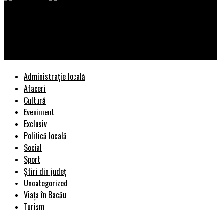
Bacau AZI
Șef nou la Camera de Comerț Româno-Britanică. Ce spune
despre Brexit | BacauAZI
Administrație locală
Afaceri
Cultură
Eveniment
Exclusiv
Politică locală
Social
Sport
Știri din județ
Uncategorized
Viața în Bacău
Turism