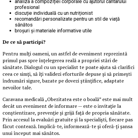
analiza a compoziției corporale cu ajutorul cântarului
profesional
discuție individuală cu un nutriționist
recomandări personalizate pentru un stil de viață
sănătos
broșuri și materiale informative utile
De ce să participi?
Pentru mulți oameni, un astfel de eveniment reprezintă
primul pas spre înțelegerea reală a propriei stări de
sănătate. Dialogul cu un specialist te poate ajuta să clarifici
ceea ce simți, să îți validezi eforturile depuse și să primești
îndrumări sigure, bazate pe dovezi științifice, adaptate
nevoilor tale.
Caravana medicală „Obezitatea este o boală” este mai mult
decât un eveniment de informare — este o invitație la
conștientizare, prevenție și grijă față de propria sănătate.
Prin accesul la evaluări gratuite și la specialiști, fiecare pas
făcut contează. Implică-te, informează-te și oferă-ți șansa
unui început mai sănătos.