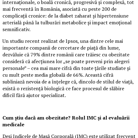
internaționale, o boală cronică, progresivă și complexă, tot
mai frecventă în România, asociată cu peste 200 de
complicații cronice: de la diabet zaharat și hipertensiune
arterială până la tulburări metabolice și impact emoțional
semnificativ.
Un studiu recent realizat de Ipsos, una dintre cele mai
importante companii de cercetare de piață din lume,
dezvăluie că 79% dintre românii care trăiesc cu obezitate
consideră că afecțiunea lor „se poate preveni prin alegeri
personale” – cea mai mare cifră din toate țările studiate și
cu mult peste media globală de 66%. Această cifră
subliniază nevoia de a înțelege că, dincolo de stilul de viață,
există o rezistență biologică ce face procesul de slăbire
dificil fără ajutor specializat.
Cum știu dacă am obezitate? Rolul IMC și al evaluării
medicale
Deși Indicele de Masă Corporală (IMC) este utilizat frecvent