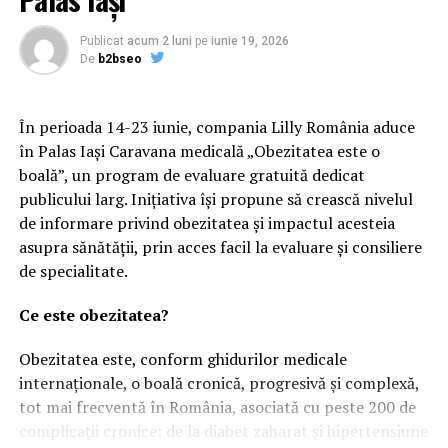
Grecia, iar stocurile fabricii, ajunse momentan la 12.000
Publicat
acum 2 luni
pe
iunie 19, 2026
mp, sunt înmagazinate în depozitul propriu.
De
b2bseo
În perioada 14-23 iunie, compania Lilly România aduce
„Prioritatea mea în acest moment este consolidarea
în Palas Iași Caravana medicală „Obezitatea este o
forţei de vânzări. Suntem în căutare de oameni buni şi
boală”, un program de evaluare gratuită dedicat
serioşi. Pe termen mediu şi lung, dorinţa este educarea
publicului larg. Inițiativa își propune să crească nivelul
pieţei în ce priveşte utilizarea pietrei naturale în
de informare privind obezitatea și impactul acesteia
construcţii, pentru că aceasta are o mulţime de calităţi şi
asupra sănătății, prin acces facil la evaluare și consiliere
avantaje”, a explicat Dragoş Irimescu.
de specialitate.
Legătura cu acoperişurile o mai are prin firma Polnebo,
Ce este obezitatea?
unul dintre principalii distribuitori de accesorii pentru
acoperişuri şi construcţii de tip cort din România.
Obezitatea este, conform ghidurilor medicale
internaționale, o boală cronică, progresivă și complexă,
Irimescu spune că, la alegerea unui afaceri noi în care să
tot mai frecventă în România, asociată cu peste 200 de
investească, o parte din decizie este motivată de
complicații cronice: de la diabet zaharat și hipertensiune
oportunitate, alta de sentiment şi alta de calcul