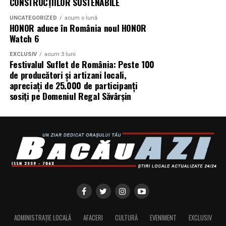
CONSTRUCȚIILOR SUSTENABILE
UNCATEGORIZED
acum o lună
Producător: Claudiu Boboc
HONOR aduce în România noul HONOR
Watch 6
Producător executiv: Adela Mara
EXCLUSIV
acum 3 luni
Festivalul Suflet de România: Peste 100
Manager producție: Iulia Cezara Roșu
de producători și artizani locali,
apreciați de 25.000 de participanți
Casting: ELEPHANT MEDIA
sosiți pe Domeniul Regal Săvârșin
Realizat cu sprijinul:
Co-finanțatori:
C&C HOUSE RESIDENCE, S&I BEST
CORPORATION WEB DESIGN, CLIMA FREON
Sponsori
: CLINICA RMN TINERETULUI; CLINICA
IMAMED; OMV PETROM; MIKO BEAUTY PALACE;
ȘERBAN & ASOCIAȚII; ESTEEM BODY SCULPT & SPA;
PIZZERIA VOLARE; MERLIN’S; DOWNTOWN FITNESS
MATEI BASARAB; THE COFFEE HOUSE; CLAUMAR
ADMINISTRAȚIE LOCALĂ
AFACERI
CULTURĂ
EVENIMENT
EXCLUSIV