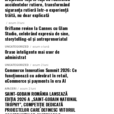
accidentelor rutiere, transformând
O comedie actuală și spumoasă, filmul
„În pielea
siguranța rutieră într-o experiență
trăită, nu doar explicată
mea”
este distribuit de T.R.I.B.E. Films.
acum 3 luni
TRAILER:
https://bit.ly/InPieleaMea
Oriflame revine la Cannes cu Glam
Site oficial:
inpieleamea.ro
Studio, celebrând expresia de sine,
storytelling-ul și antreprenoriatul
Mai multe detalii, imagini de la filmări, fragmente din
UNCATEGORIZED
acum o lună
film, declarații din partea actorilor și informații despre
Orase inteligente mai usor de
concursuri sunt disponibile pe paginile social media ale
administrat
filmului de
Facebook
,
Instagram
,
TikTok
.
UNCATEGORIZED
acum 2 luni
Commerce Innovation Summit 2026: Ce
Adrian Pădurețu semnează imaginea filmului. De sunet
funcționează cu adevărat în retail,
s-a ocupat Bogdan Ivanovici, de scenografie Anca
eCommerce și payments în era AI
Miron, iar de costume Francisca Vass.
AFACERI
acum 2 luni
SAINT-GOBAIN ROMÂNIA LANSEAZĂ
„În Pielea Mea”
este un film produs de: CB MOTION
EDIȚIA 2026 A „SAINT-GOBAIN NATIONAL
PICTURES.
TROPHY”, COMPETIȚIE DEDICATĂ
PROIECTELOR CARE DEFINESC VIITORUL
Producător asociat: MAGNETIC MEDIA PRODUCTIONS