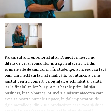
Parcursul antreprenorial al lui Dragoş Irimescu nu
diferă de cel al românilor intraţi în afaceri încă din
primele zile de capitalism. În studenţie, a început să facă
bani din meditaţii la matematică şi, tot atunci, a prins
gustul pentru comerţ, ca bişniţar. A schimbat şi valută,
iar la finalul anilor `90 şi-a pus bazele primului său
business, într-o baracă. Atunci s-a născut afacerea care
avea să poarte numele Depaco, iniţial importator de
ţigle metalice şi din 2007 producător, care avea să ducă
brandul Wetterbest pe locul doi în piaţa de profil.