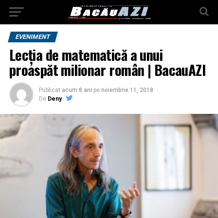
EVENIMENT
Lecţia de matematică a unui
proaspăt milionar român | BacauAZI
Publicat
acum 8 ani
pe
noiembrie 11, 2018
De
Deny