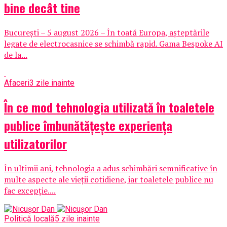
bine decât tine
București – 5 august 2026 – În toată Europa, așteptările
legate de electrocasnice se schimbă rapid. Gama Bespoke AI
de la...
Afaceri
3 zile inainte
În ce mod tehnologia utilizată în toaletele
publice îmbunătățește experiența
utilizatorilor
În ultimii ani, tehnologia a adus schimbări semnificative în
multe aspecte ale vieții cotidiene, iar toaletele publice nu
fac excepție....
Politică locală
5 zile inainte