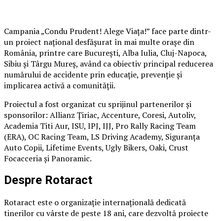
Campania „Condu Prudent! Alege Viața!” face parte dintr-
un proiect național desfășurat în mai multe orașe din
România, printre care București, Alba Iulia, Cluj-Napoca,
Sibiu și Târgu Mureș, având ca obiectiv principal reducerea
numărului de accidente prin educație, prevenție și
implicarea activă a comunității.
Proiectul a fost organizat cu sprijinul partenerilor și
sponsorilor: Allianz Țiriac, Accenture, Coresi, Autoliv,
Academia Titi Aur, ISU, IPJ, IJJ, Pro Rally Racing Team
(ERA), OC Racing Team, LS Driving Academy, Siguranța
Auto Copii, Lifetime Events, Ugly Bikers, Oaki, Crust
Focacceria și Panoramic.
Despre Rotaract
Rotaract este o organizație internațională dedicată
tinerilor cu vârste de peste 18 ani, care dezvoltă proiecte