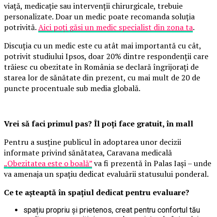
viață, medicație sau intervenții chirurgicale, trebuie
personalizate. Doar un medic poate recomanda soluția
potrivită.
Aici poți găsi un medic specialist din zona ta
.
Discuția cu un medic este cu atât mai importantă cu cât,
potrivit studiului Ipsos, doar 20% dintre respondenții care
trăiesc cu obezitate în România se declară îngrijorați de
starea lor de sănătate din prezent, cu mai mult de 20 de
puncte procentuale sub media globală.
Vrei să faci primul pas? Îl poți face gratuit, în mall
Pentru a susține publicul în adoptarea unor decizii
informate privind sănătatea, Caravana medicală
„Obezitatea este o boală”
va fi prezentă în Palas Iași – unde
va amenaja un spațiu dedicat evaluării statusului ponderal.
Ce te așteaptă în spațiul dedicat pentru evaluare?
spațiu propriu și prietenos, creat pentru confortul tău