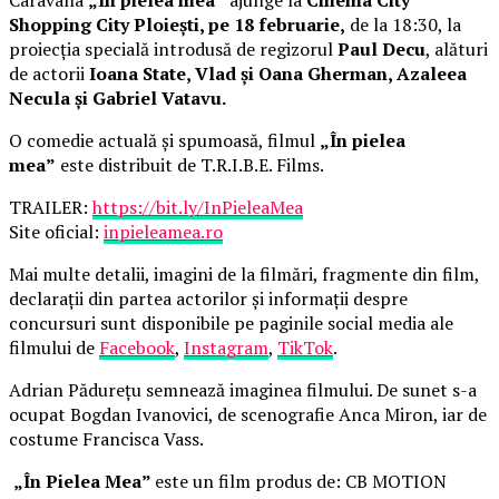
Shopping City Ploiești, pe 18 februarie,
de la 18:30, la
proiecția specială introdusă de regizorul
Paul Decu
, alături
de actorii
Ioana State, Vlad și Oana Gherman, Azaleea
Necula și Gabriel Vatavu.
O comedie actuală și spumoasă, filmul
„În pielea
mea”
este distribuit de T.R.I.B.E. Films.
TRAILER:
https://bit.ly/InPieleaMea
Site oficial:
inpieleamea.ro
Mai multe detalii, imagini de la filmări, fragmente din film,
declarații din partea actorilor și informații despre
concursuri sunt disponibile pe paginile social media ale
filmului de
Facebook
,
Instagram
,
TikTok
.
Adrian Pădurețu semnează imaginea filmului. De sunet s-a
ocupat Bogdan Ivanovici, de scenografie Anca Miron, iar de
costume Francisca Vass.
„În Pielea Mea”
este un film produs de: CB MOTION