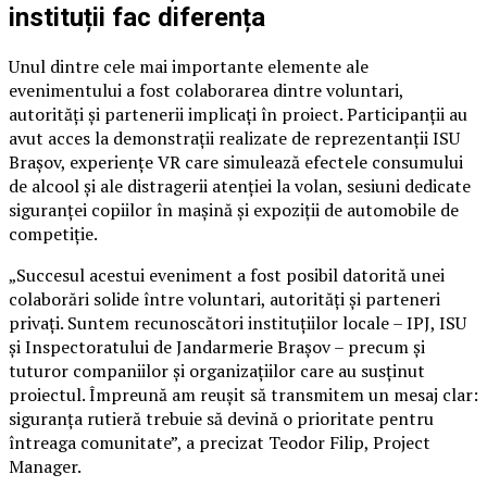
instituții fac diferența
Unul dintre cele mai importante elemente ale
evenimentului a fost colaborarea dintre voluntari,
autorități și partenerii implicați în proiect. Participanții au
avut acces la demonstrații realizate de reprezentanții ISU
Brașov, experiențe VR care simulează efectele consumului
de alcool și ale distragerii atenției la volan, sesiuni dedicate
siguranței copiilor în mașină și expoziții de automobile de
competiție.
„Succesul acestui eveniment a fost posibil datorită unei
colaborări solide între voluntari, autorități și parteneri
privați. Suntem recunoscători instituțiilor locale – IPJ, ISU
și Inspectoratului de Jandarmerie Brașov – precum și
tuturor companiilor și organizațiilor care au susținut
proiectul. Împreună am reușit să transmitem un mesaj clar:
siguranța rutieră trebuie să devină o prioritate pentru
întreaga comunitate”, a precizat Teodor Filip, Project
Manager.