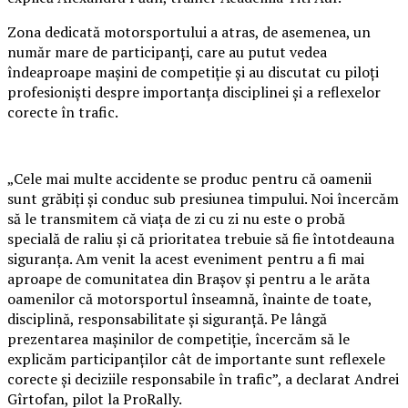
Zona dedicată motorsportului a atras, de asemenea, un
număr mare de participanți, care au putut vedea
îndeaproape mașini de competiție și au discutat cu piloți
profesioniști despre importanța disciplinei și a reflexelor
corecte în trafic.
„Cele mai multe accidente se produc pentru că oamenii
sunt grăbiți și conduc sub presiunea timpului. Noi încercăm
să le transmitem că viața de zi cu zi nu este o probă
specială de raliu și că prioritatea trebuie să fie întotdeauna
siguranța. Am venit la acest eveniment pentru a fi mai
aproape de comunitatea din Brașov și pentru a le arăta
oamenilor că motorsportul înseamnă, înainte de toate,
disciplină, responsabilitate și siguranță. Pe lângă
prezentarea mașinilor de competiție, încercăm să le
explicăm participanților cât de importante sunt reflexele
corecte și deciziile responsabile în trafic”, a declarat Andrei
Gîrtofan, pilot la ProRally.