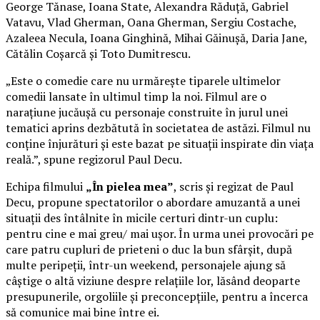
George Tănase, Ioana State, Alexandra Răduță, Gabriel
Vatavu, Vlad Gherman, Oana Gherman, Sergiu Costache,
Azaleea Necula, Ioana Ginghină, Mihai Găinușă, Daria Jane,
Cătălin Coșarcă și Toto Dumitrescu.
„Este o comedie care nu urmărește tiparele ultimelor
comedii lansate în ultimul timp la noi. Filmul are o
narațiune jucăușă cu personaje construite în jurul unei
tematici aprins dezbătută în societatea de astăzi. Filmul nu
conține înjurături și este bazat pe situații inspirate din viața
reală.”, spune regizorul Paul Decu.
Echipa filmului
„În pielea mea”
, scris și regizat de Paul
Decu, propune spectatorilor o abordare amuzantă a unei
situații des întâlnite în micile certuri dintr-un cuplu:
pentru cine e mai greu/ mai ușor. În urma unei provocări pe
care patru cupluri de prieteni o duc la bun sfârșit, după
multe peripeții, într-un weekend, personajele ajung să
câștige o altă viziune despre relațiile lor, lăsând deoparte
presupunerile, orgoliile și preconcepțiile, pentru a încerca
să comunice mai bine între ei.