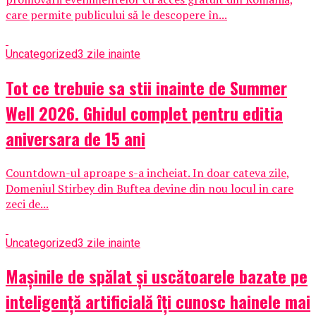
care permite publicului să le descopere în...
Uncategorized
3 zile inainte
Tot ce trebuie sa stii inainte de Summer
Well 2026. Ghidul complet pentru editia
aniversara de 15 ani
Countdown-ul aproape s-a incheiat. In doar cateva zile,
Domeniul Stirbey din Buftea devine din nou locul in care
zeci de...
Uncategorized
3 zile inainte
Mașinile de spălat și uscătoarele bazate pe
inteligență artificială îți cunosc hainele mai