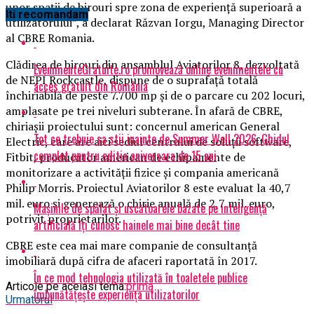
unor spaţii de birouri spre zona de experienţă superioară a
Iti recomandam
utilizatorului”, a declarat Răzvan Iorgu, Managing Director
al CBRE Romania.
Clădirea de birouri din ansamblul Aviatorilor 8, dezvoltată
EvenimenteGratuite.ro promovează online evenimentele cu
de NEPI Rockcastle, dispune de o suprafaţă totală
acces gratuit din România
închiriabilă de peste 7.700 mp şi de o parcare cu 202 locuri,
amplasate pe trei niveluri subterane. În afară de CBRE,
chiriaşii proiectului sunt: concernul american General
Tot ce trebuie sa stii inainte de Summer Well 2026. Ghidul
Electric, care are aici sediul centrului de soluţii software,
complet pentru editia aniversara de 15 ani
Fitbit, producător american de echipamente de
monitorizare a activităţii fizice şi compania americană
Philip Morris. Proiectul Aviatorilor 8 este evaluat la 40,7
mil. euro şi generează o chirie anuală de 2,7 mil. euro,
Mașinile de spălat și uscătoarele bazate pe inteligență
potrivit proprietarilor.
artificială îți cunosc hainele mai bine decât tine
CBRE este cea mai mare companie de consultanţă
imobiliară după cifra de afaceri raportată în 2017.
În ce mod tehnologia utilizată în toaletele publice
Articole pe aceiasi tema:
prima
îmbunătățește experiența utilizatorilor
Urmatorul