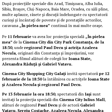
După proiecțiile speciale din Arad, Timișoara, Alba Iulia,
Sibiu, Brașov, Cluj-Napoca, Baia Mare, Oradea, cu săli pline,
multe aplauze, râsete și discuții îndelungate cu spectatorii
curioși și încântați de poveste și de prestațiile actorilor,
caravana
„În pielea mea”
continuă în mai multe orașe.
Pe
11 februarie
va avea loc proiecția specială
„În pielea
mea”
de la
Cinema City din City Park Constanța
,
de la
18:30
, unde
regizorul Paul Decu și actrița Azaleea
Necula
, originari din Constanța și împrejurimi, vor
prezenta filmul alături de colegii lor
Ioana State,
Alexandra Răduță și Gabriel Vatavu.
Cinema City Shopping City Galați
invită spectatorii
pe 12
februarie de la 18:30
la întâlnirea cu actrițele
Ioana State
și Azaleea Necula și regizorul Paul Decu.
Pe 13 februarie la ora 18:30
, spectatorii din
Iași
sunt
invitați la proiecția specială din
Cinema City Iulius Mall
,
alături de regizorul
Paul Decu
și de actorii
Gabriel
Vatavu, Sergiu Costache, Azaleea Necula, Alexandra