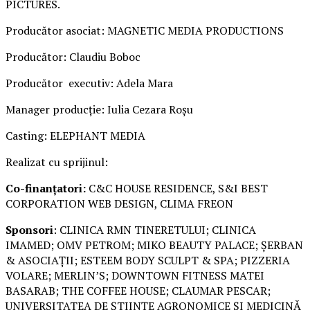
PICTURES.
Producător asociat: MAGNETIC MEDIA PRODUCTIONS
Producător: Claudiu Boboc
Producător executiv: Adela Mara
Manager producție: Iulia Cezara Roșu
Casting: ELEPHANT MEDIA
Realizat cu sprijinul:
Co-finanțatori:
C&C HOUSE RESIDENCE, S&I BEST
CORPORATION WEB DESIGN, CLIMA FREON
Sponsori
: CLINICA RMN TINERETULUI; CLINICA
IMAMED; OMV PETROM; MIKO BEAUTY PALACE; ȘERBAN
& ASOCIAȚII; ESTEEM BODY SCULPT & SPA; PIZZERIA
VOLARE; MERLIN’S; DOWNTOWN FITNESS MATEI
BASARAB; THE COFFEE HOUSE; CLAUMAR PESCAR;
UNIVERSITATEA DE ȘTIINȚE AGRONOMICE ȘI MEDICINĂ