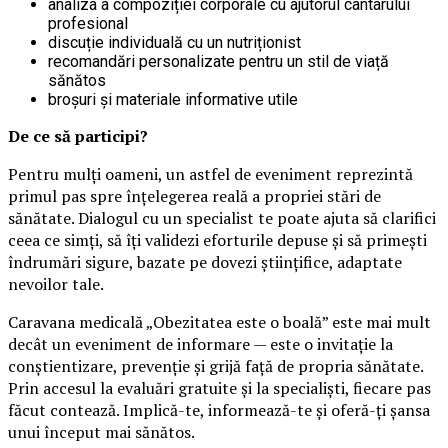
analiza a compoziției corporale cu ajutorul cântarului
profesional
discuție individuală cu un nutriționist
recomandări personalizate pentru un stil de viață
sănătos
broșuri și materiale informative utile
De ce să participi?
Pentru mulți oameni, un astfel de eveniment reprezintă
primul pas spre înțelegerea reală a propriei stări de
sănătate. Dialogul cu un specialist te poate ajuta să clarifici
ceea ce simți, să îți validezi eforturile depuse și să primești
îndrumări sigure, bazate pe dovezi științifice, adaptate
nevoilor tale.
Caravana medicală „Obezitatea este o boală” este mai mult
decât un eveniment de informare — este o invitație la
conștientizare, prevenție și grijă față de propria sănătate.
Prin accesul la evaluări gratuite și la specialiști, fiecare pas
făcut contează. Implică-te, informează-te și oferă-ți șansa
unui început mai sănătos.