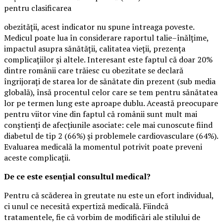
pentru clasificarea
obezității, acest indicator nu spune întreaga poveste.
Medicul poate lua în considerare raportul talie–înălțime,
impactul asupra sănătății, calitatea vieții, prezența
complicațiilor și altele. Interesant este faptul că doar 20%
dintre românii care trăiesc cu obezitate se declară
îngrijorați de starea lor de sănătate din prezent (sub media
globală), însă procentul celor care se tem pentru sănătatea
lor pe termen lung este aproape dublu. Această preocupare
pentru viitor vine din faptul că românii sunt mult mai
conștienți de afecțiunile asociate: cele mai cunoscute fiind
diabetul de tip 2 (66%) și problemele cardiovasculare (64%).
Evaluarea medicală la momentul potrivit poate preveni
aceste complicații.
De ce este esențial consultul medical?
Pentru că scăderea în greutate nu este un efort individual,
ci unul ce necesită expertiză medicală. Fiindcă
tratamentele, fie că vorbim de modificări ale stilului de