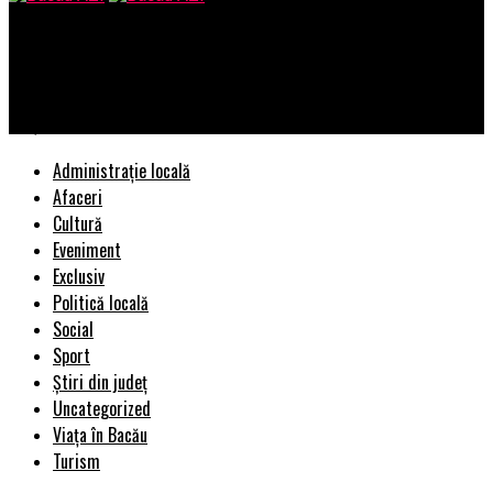
Bacau AZI
Cel mai mare broker imobiliar îşi schimbă sediul, dar rămâne în
Piaţa Victoriei | BacauAZI
Administrație locală
Afaceri
Cultură
Eveniment
Exclusiv
Politică locală
Social
Sport
Știri din județ
Uncategorized
Viața în Bacău
Turism