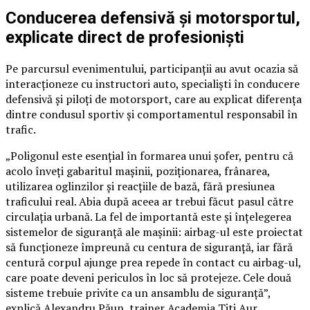
Conducerea defensivă și motorsportul,
explicate direct de profesioniști
Pe parcursul evenimentului, participanții au avut ocazia să
interacționeze cu instructori auto, specialiști în conducere
defensivă și piloți de motorsport, care au explicat diferența
dintre condusul sportiv și comportamentul responsabil în
trafic.
„Poligonul este esențial în formarea unui șofer, pentru că
acolo înveți gabaritul mașinii, poziționarea, frânarea,
utilizarea oglinzilor și reacțiile de bază, fără presiunea
traficului real. Abia după aceea ar trebui făcut pasul către
circulația urbană. La fel de importantă este și înțelegerea
sistemelor de siguranță ale mașinii: airbag-ul este proiectat
să funcționeze împreună cu centura de siguranță, iar fără
centură corpul ajunge prea repede în contact cu airbag-ul,
care poate deveni periculos în loc să protejeze. Cele două
sisteme trebuie privite ca un ansamblu de siguranță”,
explică Alexandru Păun, trainer Academia Titi Aur.