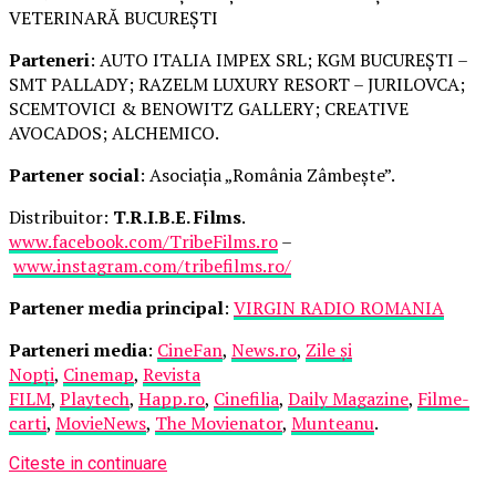
VETERINARĂ BUCUREȘTI
Parteneri
: AUTO ITALIA IMPEX SRL; KGM BUCUREȘTI –
SMT PALLADY; RAZELM LUXURY RESORT – JURILOVCA;
SCEMTOVICI & BENOWITZ GALLERY; CREATIVE
AVOCADOS; ALCHEMICO.
Partener social
: Asociația „România Zâmbește”.
Distribuitor:
T.R.I.B.E. Films
.
www.facebook.com/TribeFilms.ro
–
www.instagram.com/tribefilms.ro/
Partener media principal
:
VIRGIN RADIO ROMANIA
Parteneri media
:
CineFan
,
News.ro
,
Zile și
Nopți
,
Cinemap
,
Revista
FILM
,
Playtech
,
Happ.ro
,
Cinefilia
,
Daily Magazine
,
Filme-
carti
,
MovieNews
,
The Movienator
,
Munteanu
.
Citeste in continuare