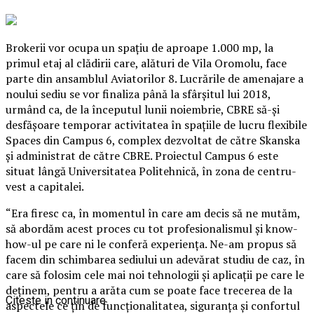
Brokerii vor ocupa un spaţiu de aproape 1.000 mp, la
primul etaj al clădirii care, alături de Vila Oromolu, face
parte din ansamblul Aviatorilor 8. Lucrările de amenajare a
noului sediu se vor finaliza până la sfârşitul lui 2018,
urmând ca, de la începutul lunii noiembrie, CBRE să-şi
desfăşoare temporar activitatea în spaţiile de lucru flexibile
Spaces din Campus 6, complex dezvoltat de către Skanska
şi administrat de către CBRE. Proiectul Campus 6 este
situat lângă Universitatea Politehnică, în zona de centru-
vest a capitalei.
“Era firesc ca, în momentul în care am decis să ne mutăm,
să abordăm acest proces cu tot profesionalismul şi know-
how-ul pe care ni le conferă experienţa. Ne-am propus să
facem din schimbarea sediului un adevărat studiu de caz, în
care să folosim cele mai noi tehnologii şi aplicaţii pe care le
deţinem, pentru a arăta cum se poate face trecerea de la
Citeste in continuare
aspectele ce ţin de funcţionalitatea, siguranţa şi confortul