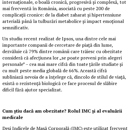
internaționale, o boală cronică, progresivă și complexă, tot
mai frecventă în România, asociată cu peste 200 de
complicații cronice: de la diabet zaharat și hipertensiune
arterială până la tulburări metabolice și impact emoțional
semnificativ.
Un studiu recent realizat de Ipsos, una dintre cele mai
importante companii de cercetare de piață din lume,
dezvăluie că 79% dintre românii care trăiesc cu obezitate
consideră că afecțiunea lor „se poate preveni prin alegeri
personale” – cea mai mare cifră din toate țările studiate și
cu mult peste media globală de 66%. Această cifră
subliniază nevoia de a înțelege că, dincolo de stilul de viață,
există o rezistență biologică ce face procesul de slăbire
dificil fără ajutor specializat.
Cum știu dacă am obezitate? Rolul IMC și al evaluării
medicale
Deși Indicele de Masă Corporală (IMC) este utilizat frecvent