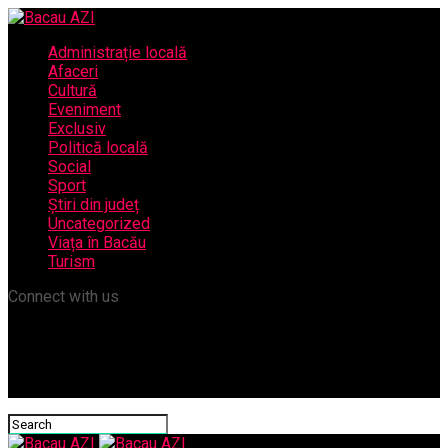
Administrație locală
Afaceri
Cultură
Eveniment
Exclusiv
Politică locală
Social
Sport
Știri din județ
Uncategorized
Viața în Bacău
Turism
Connect with us