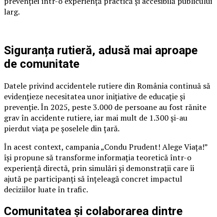
prevenției într-o experiență practică și accesibilă publicului
larg.
Siguranța rutieră, adusă mai aproape
de comunitate
Datele privind accidentele rutiere din România continuă să
evidențieze necesitatea unor inițiative de educație și
prevenție. În 2025, peste 3.000 de persoane au fost rănite
grav în accidente rutiere, iar mai mult de 1.300 și-au
pierdut viața pe șoselele din țară.
În acest context, campania „Condu Prudent! Alege Viața!”
își propune să transforme informația teoretică într-o
experiență directă, prin simulări și demonstrații care îi
ajută pe participanți să înțeleagă concret impactul
deciziilor luate în trafic.
Comunitatea și colaborarea dintre