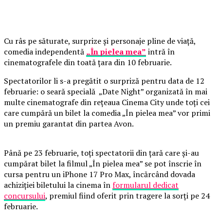
Cu râs pe săturate, surprize și personaje pline de viață,
comedia independentă
„În pielea mea”
intră în
cinematografele din toată țara din 10 februarie.
Spectatorilor li s-a pregătit o surpriză pentru data de 12
februarie: o seară specială „Date Night” organizată în mai
multe cinematografe din rețeaua Cinema City unde toți cei
care cumpără un bilet la comedia „În pielea mea” vor primi
un premiu garantat din partea Avon.
Până pe 23 februarie, toți spectatorii din țară care și-au
cumpărat bilet la filmul „În pielea mea” se pot înscrie în
cursa pentru un iPhone 17 Pro Max, încărcând dovada
achiziției biletului la cinema în
formularul dedicat
concursului
, premiul fiind oferit prin tragere la sorți pe 24
februarie.