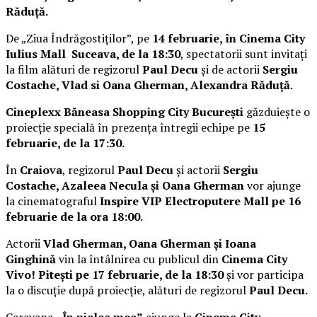
Răduță.
De „Ziua Îndrăgostiților”, pe
14 februarie, în Cinema City
Iulius Mall Suceava, de la 18:30
, spectatorii sunt invitați
la film alături de regizorul
Paul Decu
și de actorii
Sergiu
Costache, Vlad si Oana Gherman, Alexandra Răduță.
Cineplexx Băneasa Shopping City București
găzduiește o
proiecție specială în prezența întregii echipe pe
15
februarie, de la 17:30.
În
Craiova
, regizorul
Paul Decu
și actorii
Sergiu
Costache, Azaleea Necula și Oana Gherman
vor ajunge
la cinematograful
Inspire VIP Electroputere Mall pe 16
februarie de la ora 18:00
.
Actorii
Vlad Gherman, Oana Gherman și Ioana
Ginghină
vin la întâlnirea cu publicul din
Cinema City
Vivo! Pitești pe 17 februarie, de la 18:30
și vor participa
la o discuție după proiecție, alături de regizorul
Paul Decu.
Caravana
„În pielea mea”
ajunge la
Cinema City