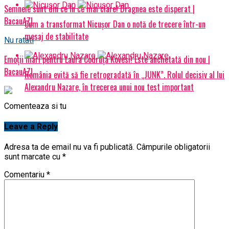
Semnele sunt din ce în ce mai clare! Dragnea este disperat |
BacauAZI
Cum a transformat Nicușor Dan o notă de trecere într-un
mesaj de stabilitate
Nu ratati
Emoţii mari pentru Laura Codruţa Kovesi! Este anchetată din nou |
BacauAZI
România evită să fie retrogradată în „JUNK”. Rolul decisiv al lui
Alexandru Nazare, în trecerea unui nou test important
Comenteaza si tu
Leave a Reply
Adresa ta de email nu va fi publicată.
Câmpurile obligatorii
sunt marcate cu
*
Comentariu
*