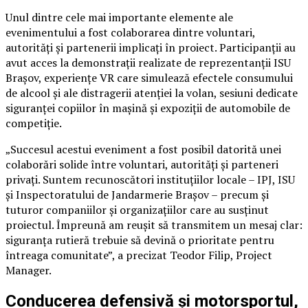
Unul dintre cele mai importante elemente ale
evenimentului a fost colaborarea dintre voluntari,
autorități și partenerii implicați în proiect. Participanții au
avut acces la demonstrații realizate de reprezentanții ISU
Brașov, experiențe VR care simulează efectele consumului
de alcool și ale distragerii atenției la volan, sesiuni dedicate
siguranței copiilor în mașină și expoziții de automobile de
competiție.
„Succesul acestui eveniment a fost posibil datorită unei
colaborări solide între voluntari, autorități și parteneri
privați. Suntem recunoscători instituțiilor locale – IPJ, ISU
și Inspectoratului de Jandarmerie Brașov – precum și
tuturor companiilor și organizațiilor care au susținut
proiectul. Împreună am reușit să transmitem un mesaj clar:
siguranța rutieră trebuie să devină o prioritate pentru
întreaga comunitate”, a precizat Teodor Filip, Project
Manager.
Conducerea defensivă și motorsportul,