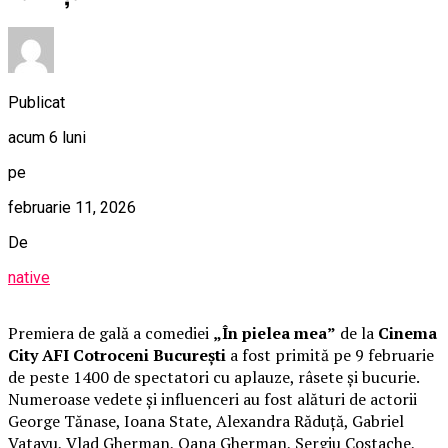
Publicat
acum 6 luni
pe
februarie 11, 2026
De
native
Premiera de gală a comediei
„În pielea mea”
de la
Cinema
City AFI Cotroceni București
a fost primită pe 9 februarie
de peste 1400 de spectatori cu aplauze, râsete și bucurie.
Numeroase vedete și influenceri au fost alături de actorii
George Tănase, Ioana State, Alexandra Răduță, Gabriel
Vatavu, Vlad Gherman, Oana Gherman, Sergiu Costache,