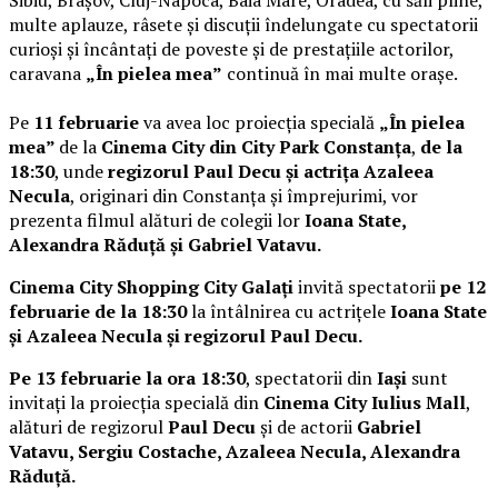
multe aplauze, râsete și discuții îndelungate cu spectatorii
curioși și încântați de poveste și de prestațiile actorilor,
caravana
„În pielea mea”
continuă în mai multe orașe.
Pe
11 februarie
va avea loc proiecția specială
„În pielea
mea”
de la
Cinema City din City Park Constanța
,
de la
18:30
, unde
regizorul Paul Decu și actrița Azaleea
Necula
, originari din Constanța și împrejurimi, vor
prezenta filmul alături de colegii lor
Ioana State,
Alexandra Răduță și Gabriel Vatavu.
Cinema City Shopping City Galați
invită spectatorii
pe 12
februarie de la 18:30
la întâlnirea cu actrițele
Ioana State
și Azaleea Necula și regizorul Paul Decu.
Pe 13 februarie la ora 18:30
, spectatorii din
Iași
sunt
invitați la proiecția specială din
Cinema City Iulius Mall
,
alături de regizorul
Paul Decu
și de actorii
Gabriel
Vatavu, Sergiu Costache, Azaleea Necula, Alexandra
Răduță.