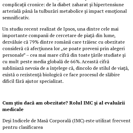
complicații cronice: de la diabet zaharat și hipertensiune
arterială până la tulburări metabolice și impact emoțional
semnificativ.
Un studiu recent realizat de Ipsos, una dintre cele mai
importante companii de cercetare de piață din lume,
dezvăluie că 79% dintre românii care trăiesc cu obezitate
consideră că afecțiunea lor „se poate preveni prin alegeri
personale” – cea mai mare cifră din toate țările studiate și
cu mult peste media globală de 66%. Această cifră
subliniază nevoia de a înțelege că, dincolo de stilul de viață,
există o rezistență biologică ce face procesul de slăbire
dificil fără ajutor specializat.
Cum știu dacă am obezitate? Rolul IMC și al evaluării
medicale
Deși Indicele de Masă Corporală (IMC) este utilizat frecvent
pentru clasificarea