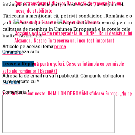
Cum a transformat Nicușor Dan o notă de trecere într-un
întâmplat însă mai departe a fost excesiv”, a susţinut el.
mesaj de stabilitate
Tăriceanu a menţionat că, potrivit sondajelor, „România e o
ţară în care susţinerea pentru proiectul european şi pentru
calitatea de membru în Uniunea Europeană e la cotele cele
România evită să fie retrogradată în „JUNK”. Rolul decisiv al lui
înalte”. AGERPRES
Alexandru Nazare, în trecerea unui nou test important
Articole pe aceiasi tema:
prima
Comenteaza si tu
Urmatorul
Anunţ de ultimă oră pentru şoferi. Ce se va întâmpla cu permisele
Leave a Reply
auto ale românilor | BacauAZI
Adresa ta de email nu va fi publicată.
Câmpurile obligatorii
sunt marcate cu
*
Nu ratati
Comentariu
*
Țara în care sunt peste UN MILION DE ROMÂNI sfidează Europa: „Nu ne
întoarcem înapoi” | BacauAZI