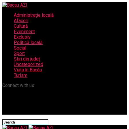
Administrație locală
Afaceri
Cultură
Eveniment
Exclusiv
Politică locală
Social
Sport
Știri din județ
Uncategorized
Viața în Bacău
Turism
Connect with us