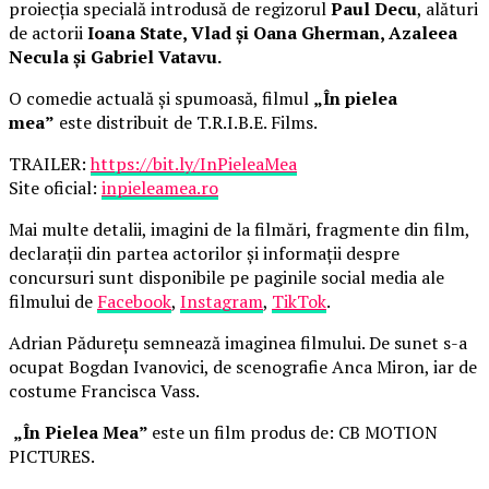
proiecția specială introdusă de regizorul
Paul Decu
, alături
de actorii
Ioana State, Vlad și Oana Gherman, Azaleea
Necula și Gabriel Vatavu.
O comedie actuală și spumoasă, filmul
„În pielea
mea”
este distribuit de T.R.I.B.E. Films.
TRAILER:
https://bit.ly/InPieleaMea
Site oficial:
inpieleamea.ro
Mai multe detalii, imagini de la filmări, fragmente din film,
declarații din partea actorilor și informații despre
concursuri sunt disponibile pe paginile social media ale
filmului de
Facebook
,
Instagram
,
TikTok
.
Adrian Pădurețu semnează imaginea filmului. De sunet s-a
ocupat Bogdan Ivanovici, de scenografie Anca Miron, iar de
costume Francisca Vass.
„În Pielea Mea”
este un film produs de: CB MOTION
PICTURES.