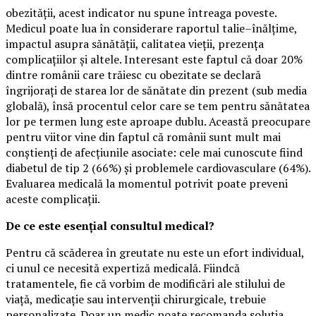
obezității, acest indicator nu spune întreaga poveste.
Medicul poate lua în considerare raportul talie–înălțime,
impactul asupra sănătății, calitatea vieții, prezența
complicațiilor și altele. Interesant este faptul că doar 20%
dintre românii care trăiesc cu obezitate se declară
îngrijorați de starea lor de sănătate din prezent (sub media
globală), însă procentul celor care se tem pentru sănătatea
lor pe termen lung este aproape dublu. Această preocupare
pentru viitor vine din faptul că românii sunt mult mai
conștienți de afecțiunile asociate: cele mai cunoscute fiind
diabetul de tip 2 (66%) și problemele cardiovasculare (64%).
Evaluarea medicală la momentul potrivit poate preveni
aceste complicații.
De ce este esențial consultul medical?
Pentru că scăderea în greutate nu este un efort individual,
ci unul ce necesită expertiză medicală. Fiindcă
tratamentele, fie că vorbim de modificări ale stilului de
viață, medicație sau intervenții chirurgicale, trebuie
personalizate. Doar un medic poate recomanda soluția