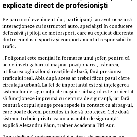
explicate direct de profesioniști
Pe parcursul evenimentului, participanții au avut ocazia să
interacționeze cu instructori auto, specialiști în conducere
defensivă și piloți de motorsport, care au explicat diferența
dintre condusul sportiv și comportamentul responsabil în
trafic.
„Poligonul este esențial în formarea unui șofer, pentru că
acolo înveți gabaritul mașinii, poziționarea, frânarea,
utilizarea oglinzilor și reacțiile de bază, fără presiunea
traficului real. Abia după aceea ar trebui făcut pasul către
circulația urbană. La fel de importantă este și înțelegerea
sistemelor de siguranță ale mașinii: airbag-ul este proiectat
să funcționeze împreună cu centura de siguranță, iar fără
centură corpul ajunge prea repede în contact cu airbag-ul,
care poate deveni periculos în loc să protejeze. Cele două
sisteme trebuie privite ca un ansamblu de siguranță”,
explică Alexandru Păun, trainer Academia Titi Aur.
Zona dedicată motorsportului a atras, de asemenea, un