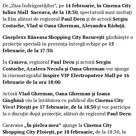
De „Ziua Îndrăgostiților”, pe
14 februarie, în Cinema City
Iulius Mall Suceava, de la 18:30
, spectatorii sunt invitați
la film alături de regizorul
Paul Decu
și de actorii
Sergiu
Costache, Vlad si Oana Gherman, Alexandra Răduță.
Cineplexx Băneasa Shopping City București
găzduiește o
proiecție specială în prezența întregii echipe pe
15
februarie, de la 17:30.
În
Craiova
, regizorul
Paul Decu
și actorii
Sergiu
Costache, Azaleea Necula și Oana Gherman
vor ajunge
la cinematograful
Inspire VIP Electroputere Mall pe 16
februarie de la ora 18:00
.
Actorii
Vlad Gherman, Oana Gherman și Ioana
Ginghină
vin la întâlnirea cu publicul din
Cinema City
Vivo! Pitești pe 17 februarie, de la 18:30
și vor participa
la o discuție după proiecție, alături de regizorul
Paul Decu.
Caravana
„În pielea mea”
ajunge la
Cinema City
Shopping City Ploiești, pe 18 februarie,
de la 18:30, la