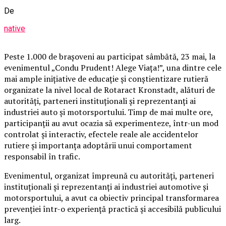
De
native
Peste 1.000 de brașoveni au participat sâmbătă, 23 mai, la
evenimentul „Condu Prudent! Alege Viața!”, una dintre cele
mai ample inițiative de educație și conștientizare rutieră
organizate la nivel local de Rotaract Kronstadt, alături de
autorități, parteneri instituționali și reprezentanți ai
industriei auto și motorsportului. Timp de mai multe ore,
participanții au avut ocazia să experimenteze, într-un mod
controlat și interactiv, efectele reale ale accidentelor
rutiere și importanța adoptării unui comportament
responsabil în trafic.
Evenimentul, organizat împreună cu autorități, parteneri
instituționali și reprezentanți ai industriei automotive și
motorsportului, a avut ca obiectiv principal transformarea
prevenției într-o experiență practică și accesibilă publicului
larg.