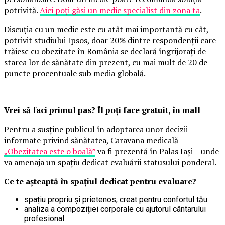
potrivită.
Aici poți găsi un medic specialist din zona ta
.
Discuția cu un medic este cu atât mai importantă cu cât,
potrivit studiului Ipsos, doar 20% dintre respondenții care
trăiesc cu obezitate în România se declară îngrijorați de
starea lor de sănătate din prezent, cu mai mult de 20 de
puncte procentuale sub media globală.
Vrei să faci primul pas? Îl poți face gratuit, în mall
Pentru a susține publicul în adoptarea unor decizii
informate privind sănătatea, Caravana medicală
„Obezitatea este o boală”
va fi prezentă în Palas Iași – unde
va amenaja un spațiu dedicat evaluării statusului ponderal.
Ce te așteaptă în spațiul dedicat pentru evaluare?
spațiu propriu și prietenos, creat pentru confortul tău
analiza a compoziției corporale cu ajutorul cântarului
profesional