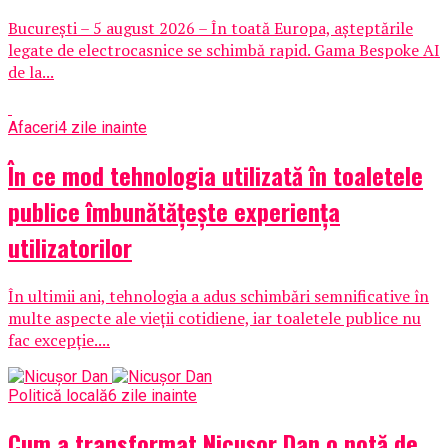
București – 5 august 2026 – În toată Europa, așteptările
legate de electrocasnice se schimbă rapid. Gama Bespoke AI
de la...
Afaceri
4 zile inainte
În ce mod tehnologia utilizată în toaletele
publice îmbunătățește experiența
utilizatorilor
În ultimii ani, tehnologia a adus schimbări semnificative în
multe aspecte ale vieții cotidiene, iar toaletele publice nu
fac excepție....
Politică locală
6 zile inainte
Cum a transformat Nicușor Dan o notă de