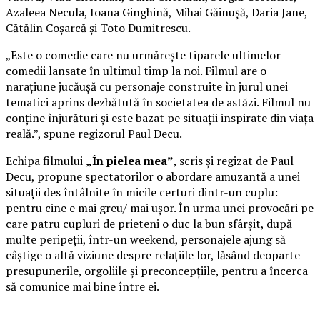
Azaleea Necula, Ioana Ginghină, Mihai Găinușă, Daria Jane,
Cătălin Coșarcă și Toto Dumitrescu.
„Este o comedie care nu urmărește tiparele ultimelor
comedii lansate în ultimul timp la noi. Filmul are o
narațiune jucăușă cu personaje construite în jurul unei
tematici aprins dezbătută în societatea de astăzi. Filmul nu
conține înjurături și este bazat pe situații inspirate din viața
reală.”, spune regizorul Paul Decu.
Echipa filmului
„În pielea mea”
, scris și regizat de Paul
Decu, propune spectatorilor o abordare amuzantă a unei
situații des întâlnite în micile certuri dintr-un cuplu:
pentru cine e mai greu/ mai ușor. În urma unei provocări pe
care patru cupluri de prieteni o duc la bun sfârșit, după
multe peripeții, într-un weekend, personajele ajung să
câștige o altă viziune despre relațiile lor, lăsând deoparte
presupunerile, orgoliile și preconcepțiile, pentru a încerca
să comunice mai bine între ei.