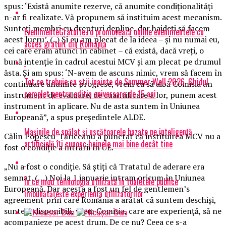
spus: ‘Există anumite rezerve, că anumite condiţionalităţi
n-ar fi realizate. Vă propunem să instituim acest mecanism.
Sunteţi membri cu drepturi depline, dar haideţi să facem
EvenimenteGratuite.ro promovează online evenimentele cu
acest lucru’. (..) Şi eu am plecat de la ideea – şi nu numai eu,
acces gratuit din România
cei care eram atunci în cabinet – că există, dacă vreţi, o
bună intenţie în cadrul acestui MCV şi am plecat pe drumul
ăsta. Şi am spus: ‘N-avem de ascuns nimic, vrem să facem în
Tot ce trebuie sa stii inainte de Summer Well 2026. Ghidul
continuare anumite progrese, vrem ca să aibă Comisia un
complet pentru editia aniversara de 15 ani
instrument de evaluare, de cuantificare a lor, punem acest
instrument în aplicare. Nu de asta suntem în Uniunea
Europeană”, a spus preşedintele ALDE.
Mașinile de spălat și uscătoarele bazate pe inteligență
Călin Popescu-Tăriceanu a punctat că instituirea MCV nu a
artificială îți cunosc hainele mai bine decât tine
fost o condiţie a intrării în UE.
„Nu a fost o condiţie. Să ştiţi că Tratatul de aderare era
semnat. (…) Noi la 1 ianuarie intram oricum în Uniunea
În ce mod tehnologia utilizată în toaletele publice
Europeană. Dar acesta a fost un fel de gentlemen’s
îmbunătățește experiența utilizatorilor
agreement prin care România a arătat că suntem deschişi,
suntem disponibili, vrem Comisia, care are experienţă, să ne
acompanieze pe acest drum. De ce nu? Ceea ce s-a