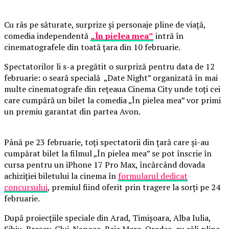
Cu râs pe săturate, surprize și personaje pline de viață,
comedia independentă
„În pielea mea”
intră în
cinematografele din toată țara din 10 februarie.
Spectatorilor li s-a pregătit o surpriză pentru data de 12
februarie: o seară specială „Date Night” organizată în mai
multe cinematografe din rețeaua Cinema City unde toți cei
care cumpără un bilet la comedia „În pielea mea” vor primi
un premiu garantat din partea Avon.
Până pe 23 februarie, toți spectatorii din țară care și-au
cumpărat bilet la filmul „În pielea mea” se pot înscrie în
cursa pentru un iPhone 17 Pro Max, încărcând dovada
achiziției biletului la cinema în
formularul dedicat
concursului
, premiul fiind oferit prin tragere la sorți pe 24
februarie.
După proiecțiile speciale din Arad, Timișoara, Alba Iulia,
Sibiu, Brașov, Cluj-Napoca, Baia Mare, Oradea, cu săli pline,