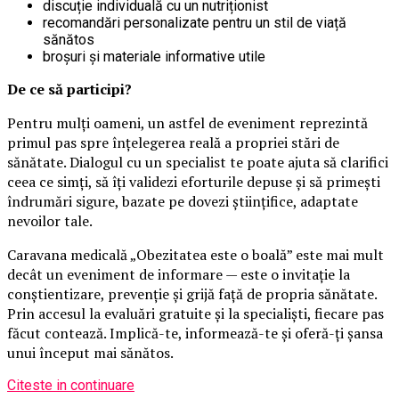
discuție individuală cu un nutriționist
recomandări personalizate pentru un stil de viață
sănătos
broșuri și materiale informative utile
De ce să participi?
Pentru mulți oameni, un astfel de eveniment reprezintă
primul pas spre înțelegerea reală a propriei stări de
sănătate. Dialogul cu un specialist te poate ajuta să clarifici
ceea ce simți, să îți validezi eforturile depuse și să primești
îndrumări sigure, bazate pe dovezi științifice, adaptate
nevoilor tale.
Caravana medicală „Obezitatea este o boală” este mai mult
decât un eveniment de informare — este o invitație la
conștientizare, prevenție și grijă față de propria sănătate.
Prin accesul la evaluări gratuite și la specialiști, fiecare pas
făcut contează. Implică-te, informează-te și oferă-ți șansa
unui început mai sănătos.
Citeste in continuare