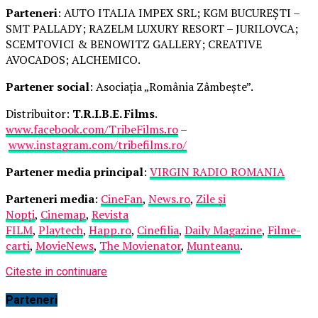
Parteneri
: AUTO ITALIA IMPEX SRL; KGM BUCUREȘTI –
SMT PALLADY; RAZELM LUXURY RESORT – JURILOVCA;
SCEMTOVICI & BENOWITZ GALLERY; CREATIVE
AVOCADOS; ALCHEMICO.
Partener social
: Asociația „România Zâmbește”.
Distribuitor:
T.R.I.B.E. Films
.
www.facebook.com/TribeFilms.ro
–
www.instagram.com/tribefilms.ro/
Partener media principal
:
VIRGIN RADIO ROMANIA
Parteneri media
:
CineFan
,
News.ro
,
Zile și
Nopți
,
Cinemap
,
Revista
FILM
,
Playtech
,
Happ.ro
,
Cinefilia
,
Daily Magazine
,
Filme-
carti
,
MovieNews
,
The Movienator
,
Munteanu
.
Citeste in continuare
Parteneri