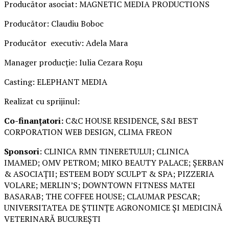
Producător asociat: MAGNETIC MEDIA PRODUCTIONS
Producător: Claudiu Boboc
Producător executiv: Adela Mara
Manager producție: Iulia Cezara Roșu
Casting: ELEPHANT MEDIA
Realizat cu sprijinul:
Co-finanțatori:
C&C HOUSE RESIDENCE, S&I BEST
CORPORATION WEB DESIGN, CLIMA FREON
Sponsori
: CLINICA RMN TINERETULUI; CLINICA
IMAMED; OMV PETROM; MIKO BEAUTY PALACE; ȘERBAN
& ASOCIAȚII; ESTEEM BODY SCULPT & SPA; PIZZERIA
VOLARE; MERLIN’S; DOWNTOWN FITNESS MATEI
BASARAB; THE COFFEE HOUSE; CLAUMAR PESCAR;
UNIVERSITATEA DE ȘTIINȚE AGRONOMICE ȘI MEDICINĂ
VETERINARĂ BUCUREȘTI