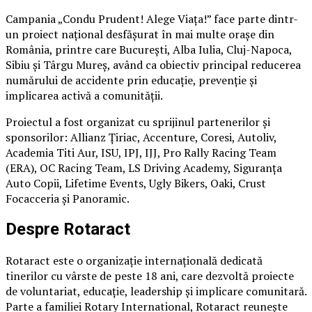
Campania „Condu Prudent! Alege Viața!” face parte dintr-
un proiect național desfășurat în mai multe orașe din
România, printre care București, Alba Iulia, Cluj-Napoca,
Sibiu și Târgu Mureș, având ca obiectiv principal reducerea
numărului de accidente prin educație, prevenție și
implicarea activă a comunității.
Proiectul a fost organizat cu sprijinul partenerilor și
sponsorilor: Allianz Țiriac, Accenture, Coresi, Autoliv,
Academia Titi Aur, ISU, IPJ, IJJ, Pro Rally Racing Team
(ERA), OC Racing Team, LS Driving Academy, Siguranța
Auto Copii, Lifetime Events, Ugly Bikers, Oaki, Crust
Focacceria și Panoramic.
Despre Rotaract
Rotaract este o organizație internațională dedicată
tinerilor cu vârste de peste 18 ani, care dezvoltă proiecte
de voluntariat, educație, leadership și implicare comunitară.
Parte a familiei Rotary International, Rotaract reunește