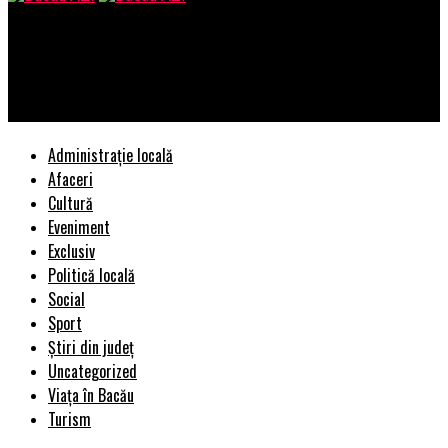
Bacau AZI
V-o spun pentru că eram prim-ministru la acea dată şi ştiu bine
| BacauAZI
Administrație locală
Afaceri
Cultură
Eveniment
Exclusiv
Politică locală
Social
Sport
Știri din județ
Uncategorized
Viața în Bacău
Turism