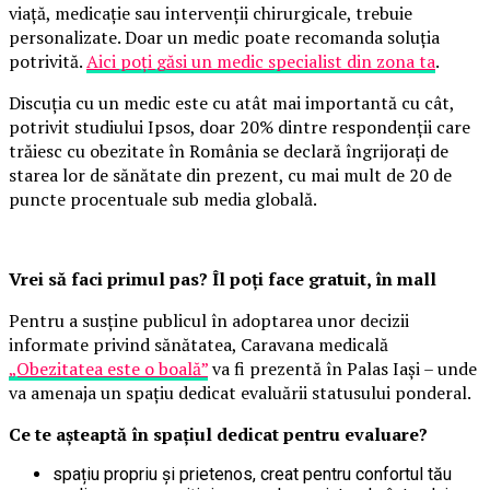
viață, medicație sau intervenții chirurgicale, trebuie
personalizate. Doar un medic poate recomanda soluția
potrivită.
Aici poți găsi un medic specialist din zona ta
.
Discuția cu un medic este cu atât mai importantă cu cât,
potrivit studiului Ipsos, doar 20% dintre respondenții care
trăiesc cu obezitate în România se declară îngrijorați de
starea lor de sănătate din prezent, cu mai mult de 20 de
puncte procentuale sub media globală.
Vrei să faci primul pas? Îl poți face gratuit, în mall
Pentru a susține publicul în adoptarea unor decizii
informate privind sănătatea, Caravana medicală
„Obezitatea este o boală”
va fi prezentă în Palas Iași – unde
va amenaja un spațiu dedicat evaluării statusului ponderal.
Ce te așteaptă în spațiul dedicat pentru evaluare?
spațiu propriu și prietenos, creat pentru confortul tău