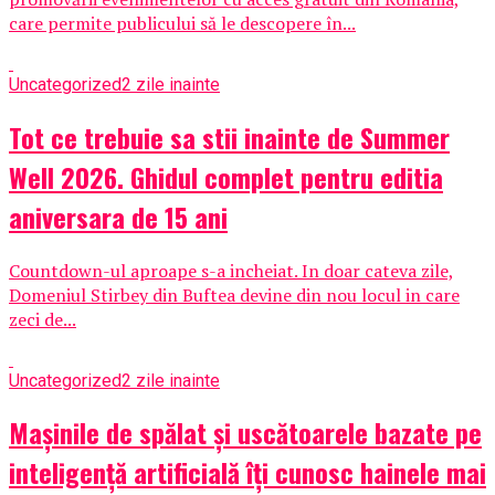
care permite publicului să le descopere în...
Uncategorized
2 zile inainte
Tot ce trebuie sa stii inainte de Summer
Well 2026. Ghidul complet pentru editia
aniversara de 15 ani
Countdown-ul aproape s-a incheiat. In doar cateva zile,
Domeniul Stirbey din Buftea devine din nou locul in care
zeci de...
Uncategorized
2 zile inainte
Mașinile de spălat și uscătoarele bazate pe
inteligență artificială îți cunosc hainele mai