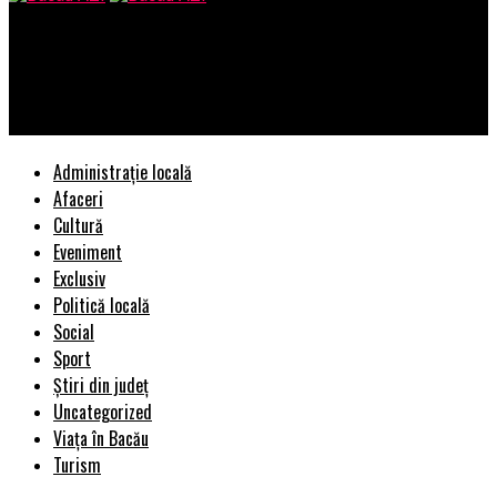
Bacau AZI
Anunţ de ultimă oră pentru şoferi. Ce se va întâmpla cu
permisele auto ale românilor | BacauAZI
Administrație locală
Afaceri
Cultură
Eveniment
Exclusiv
Politică locală
Social
Sport
Știri din județ
Uncategorized
Viața în Bacău
Turism