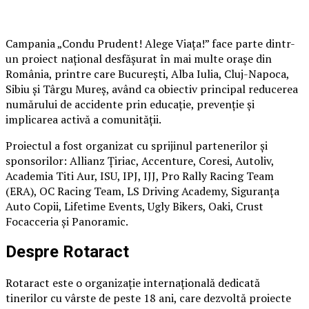
Campania „Condu Prudent! Alege Viața!” face parte dintr-
un proiect național desfășurat în mai multe orașe din
România, printre care București, Alba Iulia, Cluj-Napoca,
Sibiu și Târgu Mureș, având ca obiectiv principal reducerea
numărului de accidente prin educație, prevenție și
implicarea activă a comunității.
Proiectul a fost organizat cu sprijinul partenerilor și
sponsorilor: Allianz Țiriac, Accenture, Coresi, Autoliv,
Academia Titi Aur, ISU, IPJ, IJJ, Pro Rally Racing Team
(ERA), OC Racing Team, LS Driving Academy, Siguranța
Auto Copii, Lifetime Events, Ugly Bikers, Oaki, Crust
Focacceria și Panoramic.
Despre Rotaract
Rotaract este o organizație internațională dedicată
tinerilor cu vârste de peste 18 ani, care dezvoltă proiecte