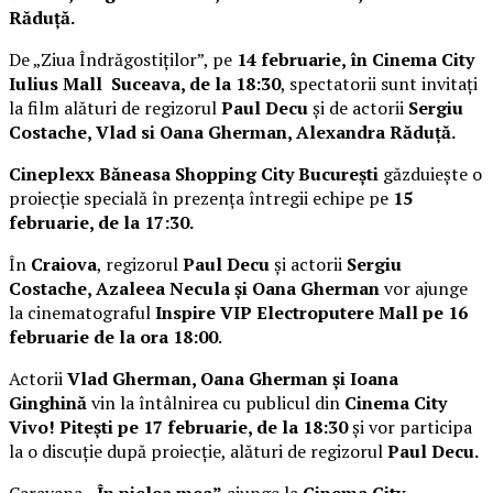
Răduță.
De „Ziua Îndrăgostiților”, pe
14 februarie, în Cinema City
Iulius Mall Suceava, de la 18:30
, spectatorii sunt invitați
la film alături de regizorul
Paul Decu
și de actorii
Sergiu
Costache, Vlad si Oana Gherman, Alexandra Răduță.
Cineplexx Băneasa Shopping City București
găzduiește o
proiecție specială în prezența întregii echipe pe
15
februarie, de la 17:30.
În
Craiova
, regizorul
Paul Decu
și actorii
Sergiu
Costache, Azaleea Necula și Oana Gherman
vor ajunge
la cinematograful
Inspire VIP Electroputere Mall pe 16
februarie de la ora 18:00
.
Actorii
Vlad Gherman, Oana Gherman și Ioana
Ginghină
vin la întâlnirea cu publicul din
Cinema City
Vivo! Pitești pe 17 februarie, de la 18:30
și vor participa
la o discuție după proiecție, alături de regizorul
Paul Decu.
Caravana
„În pielea mea”
ajunge la
Cinema City