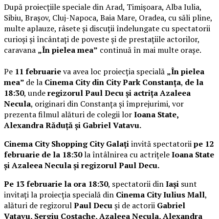
După proiecțiile speciale din Arad, Timișoara, Alba Iulia,
Sibiu, Brașov, Cluj-Napoca, Baia Mare, Oradea, cu săli pline,
multe aplauze, râsete și discuții îndelungate cu spectatorii
curioși și încântați de poveste și de prestațiile actorilor,
caravana
„În pielea mea”
continuă în mai multe orașe.
Pe
11 februarie
va avea loc proiecția specială
„În pielea
mea”
de la
Cinema City din City Park Constanța
,
de la
18:30
, unde
regizorul Paul Decu și actrița Azaleea
Necula
, originari din Constanța și împrejurimi, vor
prezenta filmul alături de colegii lor
Ioana State,
Alexandra Răduță și Gabriel Vatavu.
Cinema City Shopping City Galați
invită spectatorii
pe 12
februarie de la 18:30
la întâlnirea cu actrițele
Ioana State
și Azaleea Necula și regizorul Paul Decu.
Pe 13 februarie la ora 18:30
, spectatorii din
Iași
sunt
invitați la proiecția specială din
Cinema City Iulius Mall
,
alături de regizorul
Paul Decu
și de actorii
Gabriel
Vatavu, Sergiu Costache, Azaleea Necula, Alexandra