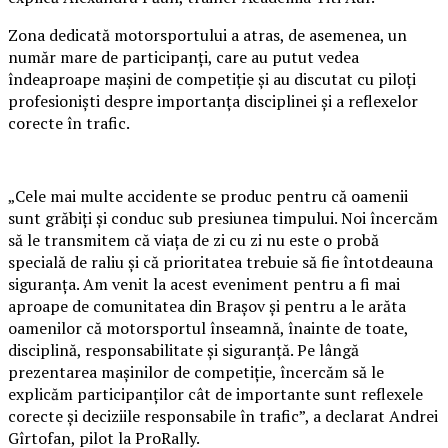
Zona dedicată motorsportului a atras, de asemenea, un
număr mare de participanți, care au putut vedea
îndeaproape mașini de competiție și au discutat cu piloți
profesioniști despre importanța disciplinei și a reflexelor
corecte în trafic.
„Cele mai multe accidente se produc pentru că oamenii
sunt grăbiți și conduc sub presiunea timpului. Noi încercăm
să le transmitem că viața de zi cu zi nu este o probă
specială de raliu și că prioritatea trebuie să fie întotdeauna
siguranța. Am venit la acest eveniment pentru a fi mai
aproape de comunitatea din Brașov și pentru a le arăta
oamenilor că motorsportul înseamnă, înainte de toate,
disciplină, responsabilitate și siguranță. Pe lângă
prezentarea mașinilor de competiție, încercăm să le
explicăm participanților cât de importante sunt reflexele
corecte și deciziile responsabile în trafic”, a declarat Andrei
Gîrtofan, pilot la ProRally.