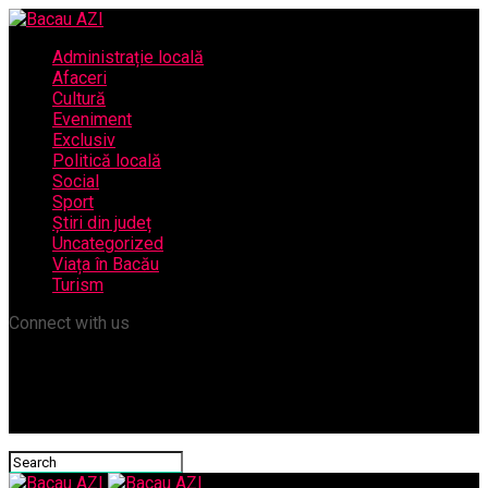
Administrație locală
Afaceri
Cultură
Eveniment
Exclusiv
Politică locală
Social
Sport
Știri din județ
Uncategorized
Viața în Bacău
Turism
Connect with us