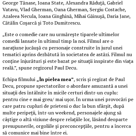
George Tănase, Ioana State, Alexandra Răduță, Gabriel
Vatavu, Vlad Gherman, Oana Gherman, Sergiu Costache,
Azaleea Necula, Ioana Ginghină, Mihai Găinușă, Daria Jane,
Cătălin Coșarcă și Toto Dumitrescu.
„Este o comedie care nu urmărește tiparele ultimelor
comedii lansate în ultimul timp la noi. Filmul are o
narațiune jucăușă cu personaje construite în jurul unei
tematici aprins dezbătută în societatea de astăzi. Filmul nu
conține înjurături și este bazat pe situații inspirate din viața
reală.”, spune regizorul Paul Decu.
Echipa filmului
„În pielea mea”
, scris și regizat de Paul
Decu, propune spectatorilor o abordare amuzantă a unei
situații des întâlnite în micile certuri dintr-un cuplu:
pentru cine e mai greu/ mai ușor. În urma unei provocări pe
care patru cupluri de prieteni o duc la bun sfârșit, după
multe peripeții, într-un weekend, personajele ajung să
câștige o altă viziune despre relațiile lor, lăsând deoparte
presupunerile, orgoliile și preconcepțiile, pentru a încerca
să comunice mai bine între ei.