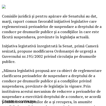
Comisiile juridică şi pentru apărare ale Senatului au dat,
marţi, raport comun favorabil iniţiativei legislative care
reglementează perioadelor de suspendare a dreptului de a
conduce pe drumurile publice şi a condiţiilor în care este
făcută suspendarea, prevăzute în legislaţia actuală.
Iniţiativa legistativă înregistrată la Senat, primă Cameră
sesizată, propune modificarea Ordonanţei de urgenţă a
Guvernului nr.195/2002 privind circulaţia pe drumurile
publice.
„Măsura legislativă propusă are ca obiect de reglementare
clarificarea perioadelor de suspendare a dreptului de a
conduce pe drumurile publice şi a condiţiilor privind
suspendarea, prevăzute de legislaţia în vigoare. Prin
instituirea acestui mecanism de reducere a perioadelor de
suspendare a exercitării dreptului de a conduce, se acordă
posibilitatea cetăţenilor de a-şi recupera, în anumite
Citeste in continuare