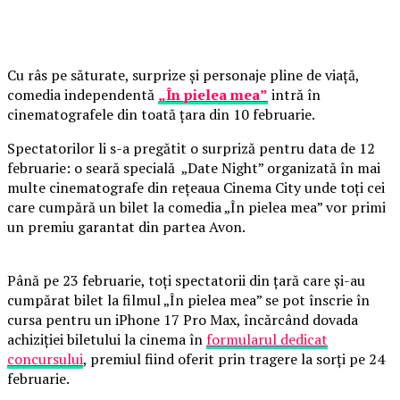
Cu râs pe săturate, surprize și personaje pline de viață,
comedia independentă
„În pielea mea”
intră în
cinematografele din toată țara din 10 februarie.
Spectatorilor li s-a pregătit o surpriză pentru data de 12
februarie: o seară specială „Date Night” organizată în mai
multe cinematografe din rețeaua Cinema City unde toți cei
care cumpără un bilet la comedia „În pielea mea” vor primi
un premiu garantat din partea Avon.
Până pe 23 februarie, toți spectatorii din țară care și-au
cumpărat bilet la filmul „În pielea mea” se pot înscrie în
cursa pentru un iPhone 17 Pro Max, încărcând dovada
achiziției biletului la cinema în
formularul dedicat
concursului
, premiul fiind oferit prin tragere la sorți pe 24
februarie.