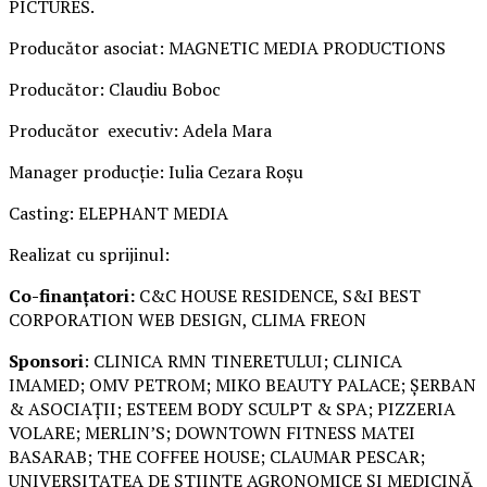
PICTURES.
Producător asociat: MAGNETIC MEDIA PRODUCTIONS
Producător: Claudiu Boboc
Producător executiv: Adela Mara
Manager producție: Iulia Cezara Roșu
Casting: ELEPHANT MEDIA
Realizat cu sprijinul:
Co-finanțatori:
C&C HOUSE RESIDENCE, S&I BEST
CORPORATION WEB DESIGN, CLIMA FREON
Sponsori
: CLINICA RMN TINERETULUI; CLINICA
IMAMED; OMV PETROM; MIKO BEAUTY PALACE; ȘERBAN
& ASOCIAȚII; ESTEEM BODY SCULPT & SPA; PIZZERIA
VOLARE; MERLIN’S; DOWNTOWN FITNESS MATEI
BASARAB; THE COFFEE HOUSE; CLAUMAR PESCAR;
UNIVERSITATEA DE ȘTIINȚE AGRONOMICE ȘI MEDICINĂ