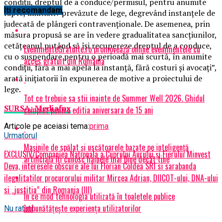
condiţii, dreptul de a conduce/permisul, pentru anumite
Iti recomandam
fapte, limitiativ prevăzute de lege, degrevând instanţele de
judecată de plângeri contravenţionale. De asemenea, prin
măsura propusă se are în vedere gradualitatea sancţiunilor,
cetăţeanul putând să îşi recupereze dreptul de a conduce,
EvenimenteGratuite.ro promovează online evenimentele cu
cu o suspendare pentru o perioadă mai scurtă, în anumite
acces gratuit din România
condiţii, fără a mai apela la instanţă, fără costuri şi avocaţi”,
arată iniţiatorii în expunerea de motive a proiectului de
lege.
Tot ce trebuie sa stii inainte de Summer Well 2026. Ghidul
SURSA: Mediafax
complet pentru editia aniversara de 15 ani
Articole pe aceiasi tema:
prima
Urmatorul
Mașinile de spălat și uscătoarele bazate pe inteligență
EXCLUSIV/Companiea Naționala a Cuprului Aurului și Fierului Minvest
artificială îți cunosc hainele mai bine decât tine
Deva, interesele obscure ale lui Florian Coldea SRI si sarabanda
ilegalitatilor procurorului militar Mircea Adrian, DIICOT-ului, DNA-ului
si „justitia” din Romania (III)
În ce mod tehnologia utilizată în toaletele publice
îmbunătățește experiența utilizatorilor
Nu ratati