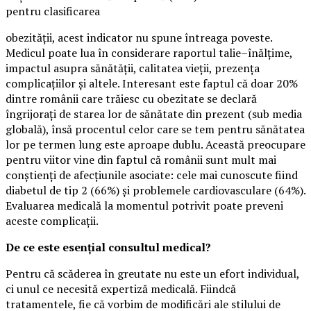
pentru clasificarea
obezității, acest indicator nu spune întreaga poveste.
Medicul poate lua în considerare raportul talie–înălțime,
impactul asupra sănătății, calitatea vieții, prezența
complicațiilor și altele. Interesant este faptul că doar 20%
dintre românii care trăiesc cu obezitate se declară
îngrijorați de starea lor de sănătate din prezent (sub media
globală), însă procentul celor care se tem pentru sănătatea
lor pe termen lung este aproape dublu. Această preocupare
pentru viitor vine din faptul că românii sunt mult mai
conștienți de afecțiunile asociate: cele mai cunoscute fiind
diabetul de tip 2 (66%) și problemele cardiovasculare (64%).
Evaluarea medicală la momentul potrivit poate preveni
aceste complicații.
De ce este esențial consultul medical?
Pentru că scăderea în greutate nu este un efort individual,
ci unul ce necesită expertiză medicală. Fiindcă
tratamentele, fie că vorbim de modificări ale stilului de