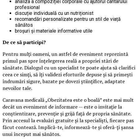
analiza a compoziției corporale cu ajutorul cântarului
profesional
discuție individuală cu un nutriționist
recomandări personalizate pentru un stil de viață
sănătos
broșuri și materiale informative utile
De ce să participi?
Pentru mulți oameni, un astfel de eveniment reprezintă
primul pas spre înțelegerea reală a propriei stări de
sănătate. Dialogul cu un specialist te poate ajuta să clarifici
ceea ce simți, să îți validezi eforturile depuse și să primești
îndrumări sigure, bazate pe dovezi științifice, adaptate
nevoilor tale.
Caravana medicală „Obezitatea este o boală” este mai mult
decât un eveniment de informare — este o invitație la
conștientizare, prevenție și grijă față de propria sănătate.
Prin accesul la evaluări gratuite și la specialiști, fiecare pas
făcut contează. Implică-te, informează-te și oferă-ți șansa
unui început mai sănătos.