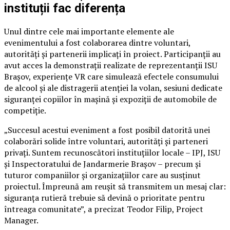
instituții fac diferența
Unul dintre cele mai importante elemente ale
evenimentului a fost colaborarea dintre voluntari,
autorități și partenerii implicați în proiect. Participanții au
avut acces la demonstrații realizate de reprezentanții ISU
Brașov, experiențe VR care simulează efectele consumului
de alcool și ale distragerii atenției la volan, sesiuni dedicate
siguranței copiilor în mașină și expoziții de automobile de
competiție.
„Succesul acestui eveniment a fost posibil datorită unei
colaborări solide între voluntari, autorități și parteneri
privați. Suntem recunoscători instituțiilor locale – IPJ, ISU
și Inspectoratului de Jandarmerie Brașov – precum și
tuturor companiilor și organizațiilor care au susținut
proiectul. Împreună am reușit să transmitem un mesaj clar:
siguranța rutieră trebuie să devină o prioritate pentru
întreaga comunitate”, a precizat Teodor Filip, Project
Manager.