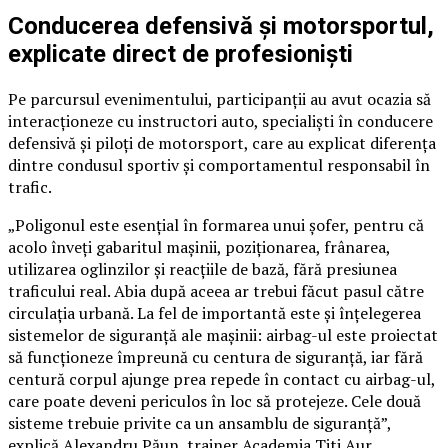
Conducerea defensivă și motorsportul,
explicate direct de profesioniști
Pe parcursul evenimentului, participanții au avut ocazia să
interacționeze cu instructori auto, specialiști în conducere
defensivă și piloți de motorsport, care au explicat diferența
dintre condusul sportiv și comportamentul responsabil în
trafic.
„Poligonul este esențial în formarea unui șofer, pentru că
acolo înveți gabaritul mașinii, poziționarea, frânarea,
utilizarea oglinzilor și reacțiile de bază, fără presiunea
traficului real. Abia după aceea ar trebui făcut pasul către
circulația urbană. La fel de importantă este și înțelegerea
sistemelor de siguranță ale mașinii: airbag-ul este proiectat
să funcționeze împreună cu centura de siguranță, iar fără
centură corpul ajunge prea repede în contact cu airbag-ul,
care poate deveni periculos în loc să protejeze. Cele două
sisteme trebuie privite ca un ansamblu de siguranță”,
explică Alexandru Păun, trainer Academia Titi Aur.