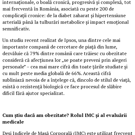
internaționale, o boală cronică, progresivă și complexă, tot
mai frecventă în România, asociată cu peste 200 de
complicații cronice: de la diabet zaharat și hipertensiune
arterială până la tulburări metabolice și impact emoțional
semnificativ.
Un studiu recent realizat de Ipsos, una dintre cele mai
importante companii de cercetare de piață din lume,
dezvăluie că 79% dintre românii care trăiesc cu obezitate
consideră că afecțiunea lor „se poate preveni prin alegeri
personale” – cea mai mare cifră din toate țările studiate și
cu mult peste media globală de 66%. Această cifră
subliniază nevoia de a înțelege că, dincolo de stilul de viață,
există o rezistență biologică ce face procesul de slăbire
dificil fără ajutor specializat.
Cum știu dacă am obezitate? Rolul IMC și al evaluării
medicale
Deși Indicele de Masă Corporală (IMC) este utilizat frecvent