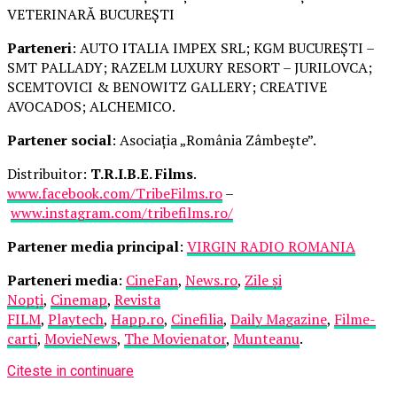
VETERINARĂ BUCUREȘTI
Parteneri
: AUTO ITALIA IMPEX SRL; KGM BUCUREȘTI –
SMT PALLADY; RAZELM LUXURY RESORT – JURILOVCA;
SCEMTOVICI & BENOWITZ GALLERY; CREATIVE
AVOCADOS; ALCHEMICO.
Partener social
: Asociația „România Zâmbește”.
Distribuitor:
T.R.I.B.E. Films
.
www.facebook.com/TribeFilms.ro
–
www.instagram.com/tribefilms.ro/
Partener media principal
:
VIRGIN RADIO ROMANIA
Parteneri media
:
CineFan
,
News.ro
,
Zile și
Nopți
,
Cinemap
,
Revista
FILM
,
Playtech
,
Happ.ro
,
Cinefilia
,
Daily Magazine
,
Filme-
carti
,
MovieNews
,
The Movienator
,
Munteanu
.
Citeste in continuare