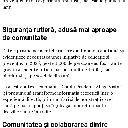
prevenției într-o experiență practică și accesibilă publicului
larg.
Siguranța rutieră, adusă mai aproape
de comunitate
Datele privind accidentele rutiere din România continuă să
evidențieze necesitatea unor inițiative de educație și
prevenție. În 2025, peste 3.000 de persoane au fost rănite
grav în accidente rutiere, iar mai mult de 1.300 și-au
pierdut viața pe șoselele din țară.
În acest context, campania „Condu Prudent! Alege Viața!”
își propune să transforme informația teoretică într-o
experiență directă, prin simulări și demonstrații care îi
ajută pe participanți să înțeleagă concret impactul
deciziilor luate în trafic.
Comunitatea și colaborarea dintre