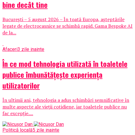
bine decât tine
București – 5 august 2026 – În toată Europa, așteptările
legate de electrocasnice se schimbă rapid. Gama Bespoke AI
de la...
Afaceri
3 zile inainte
În ce mod tehnologia utilizată în toaletele
publice îmbunătățește experiența
utilizatorilor
În ultimii ani, tehnologia a adus schimbări semnificative în
multe aspecte ale vieții cotidiene, iar toaletele publice nu
fac excepție....
Politică locală
5 zile inainte