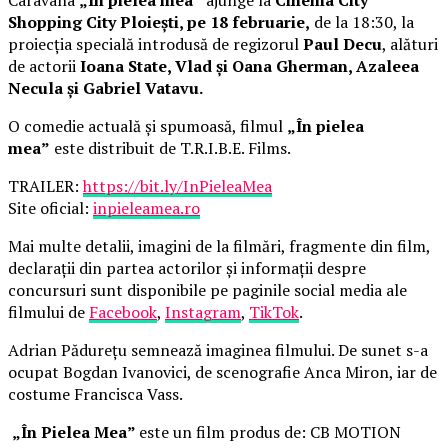
Shopping City Ploiești, pe 18 februarie,
de la 18:30, la
proiecția specială introdusă de regizorul
Paul Decu
, alături
de actorii
Ioana State, Vlad și Oana Gherman, Azaleea
Necula și Gabriel Vatavu.
O comedie actuală și spumoasă, filmul
„În pielea
mea”
este distribuit de T.R.I.B.E. Films.
TRAILER:
https://bit.ly/InPieleaMea
Site oficial:
inpieleamea.ro
Mai multe detalii, imagini de la filmări, fragmente din film,
declarații din partea actorilor și informații despre
concursuri sunt disponibile pe paginile social media ale
filmului de
Facebook
,
Instagram
,
TikTok
.
Adrian Pădurețu semnează imaginea filmului. De sunet s-a
ocupat Bogdan Ivanovici, de scenografie Anca Miron, iar de
costume Francisca Vass.
„În Pielea Mea”
este un film produs de: CB MOTION