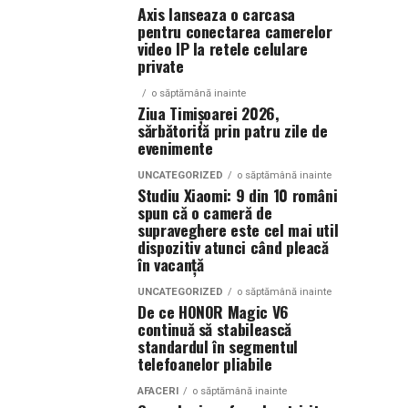
Axis lanseaza o carcasa
pentru conectarea camerelor
video IP la retele celulare
private
o săptămână inainte
Ziua Timișoarei 2026,
sărbătorită prin patru zile de
evenimente
UNCATEGORIZED
o săptămână inainte
Studiu Xiaomi: 9 din 10 români
spun că o cameră de
supraveghere este cel mai util
dispozitiv atunci când pleacă
în vacanță
UNCATEGORIZED
o săptămână inainte
De ce HONOR Magic V6
continuă să stabilească
standardul în segmentul
telefoanelor pliabile
AFACERI
o săptămână inainte