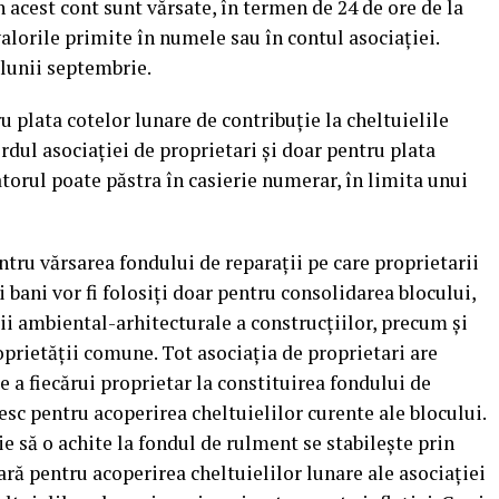
 acest cont sunt vărsate, în termen de 24 de ore de la
alorile primite în numele sau în contul asociaţiei.
 lunii septembrie.
ru plata cotelor lunare de contribuţie la cheltuielile
ordul asociaţiei de proprietari şi doar pentru plata
torul poate păstra în casierie numerar, în limita unui
entru vărsarea fondului de reparaţii pe care proprietarii
i bani vor fi folosiţi doar pentru consolidarea blocului,
ţii ambiental-arhitecturale a construcţiilor, precum şi
prietăţii comune. Tot asociaţia de proprietari are
re a fiecărui proprietar la constituirea fondului de
esc pentru acoperirea cheltuielilor curente ale blocului.
e să o achite la fondul de rulment se stabileşte prin
ră pentru acoperirea cheltuielilor lunare ale asociaţiei