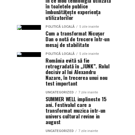
În ce mod tehnologia utilizată
în toaletele publice
îmbunătățește experiența
utilizatorilor
POLITICĂ LOCALĂ
5 zile inainte
Cum a transformat Nicușor
Dan o notă de trecere într-un
mesaj de stabilitate
POLITICĂ LOCALĂ
5 zile inainte
România evită să fie
retrogradată în „JUNK”. Rolul
decisiv al lui Alexandru
Nazare, în trecerea unui nou
test important
UNCATEGORIZED
7 zile inainte
SUMMER WELL implineste 15
ani. Festivalul care a
transformat muzica intr-un
univers cultural revine in
august
UNCATEGORIZED
7 zile inainte