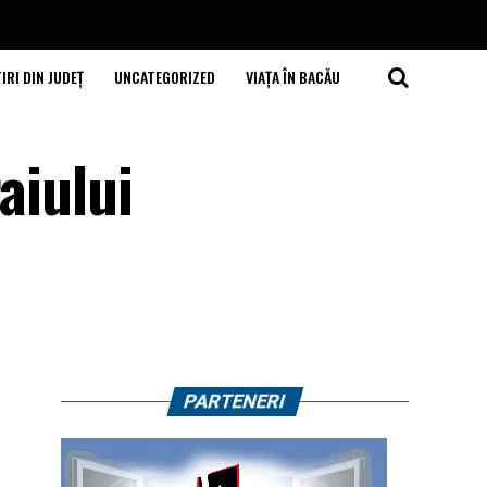
IRI DIN JUDEȚ
UNCATEGORIZED
VIAȚA ÎN BACĂU
aiului
PARTENERI