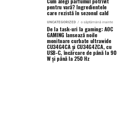
Cum alegi parfumul potrivit
pentru vară? Ingredientele
care rezistă în sezonul cald
UNCATEGORIZED
o săptămână inainte
De la task-uri la gaming: AOC
GAMING lansează noile
monitoare curbate ultrawide
CU34G4CA și CU34G4ZCA, cu
USB-C, încărcare de până la 90
W și până la 250 Hz