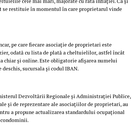
eltuielile cele mai mari, majorate cu rata inflaţiei. Ca şi
 se restituie în momentul în care proprietarul vinde
car, pe care fiecare asociaţie de proprietari este
izier, odată cu lista de plată a cheltuielilor, astfel încât
ea chiar şi online. Este obligatorie afişarea numelui
te deschis, sucursala şi codul IBAN.
isterul Dezvoltării Regionale şi Administraţiei Publice,
ale şi de reprezentare ale asociaţiilor de proprietari, au
entru a propune actualizarea standardului ocupaţional
 condominii.