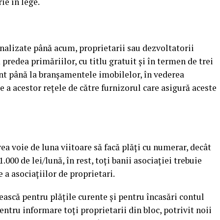
ie în lege.
inalizate până acum, proprietarii sau dezvoltatorii
 predea primăriilor, cu titlu gratuit şi în termen de trei
ent până la branşamentele imobilelor, în vederea
e a acestor reţele de către furnizorul care asigură aceste
ea voie de luna viitoare să facă plăţi cu numerar, decât
000 de lei/lună, în rest, toţi banii asociaţiei trebuie
e a asociaţiilor de proprietari.
ească pentru plăţile curente şi pentru încasări contul
pentru informare toţi proprietarii din bloc, potrivit noii