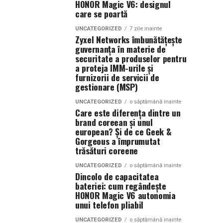
HONOR Magic V6: designul
care se poartă
UNCATEGORIZED
7 zile inainte
Zyxel Networks îmbunătățește
guvernanța în materie de
securitate a produselor pentru
a proteja IMM-urile și
furnizorii de servicii de
gestionare (MSP)
UNCATEGORIZED
o săptămână inainte
Care este diferența dintre un
brand coreean și unul
european? Și de ce Geek &
Gorgeous a împrumutat
trăsături coreene
UNCATEGORIZED
o săptămână inainte
Dincolo de capacitatea
bateriei: cum regândește
HONOR Magic V6 autonomia
unui telefon pliabil
UNCATEGORIZED
o săptămână inainte