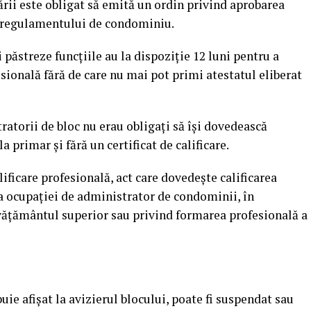
ării este obligat să emită un ordin privind aprobarea
al regulamentului de condominiu.
 păstreze funcţiile au la dispoziţie 12 luni pentru a
fesională fără de care nu mai pot primi atestatul eliberat
tratorii de bloc nu erau obligaţi să îşi dovedească
a primar şi fără un certificat de calificare.
lificare profesională, act care dovedeşte calificarea
a ocupaţiei de administrator de condominii, în
nvăţământul superior sau privind formarea profesională a
uie afişat la avizierul blocului, poate fi suspendat sau