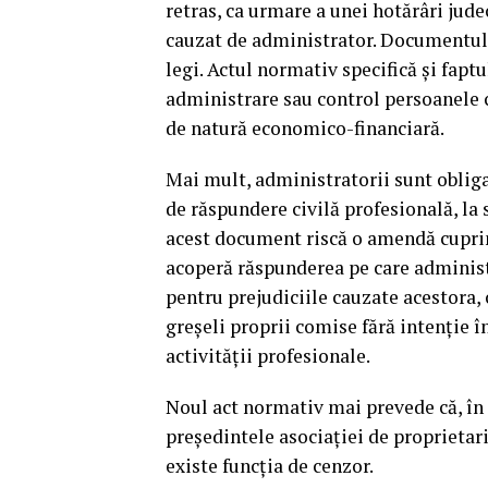
retras, ca urmare a unei hotărâri jud
cauzat de administrator. Documentul es
legi. Actul normativ specifică şi fapt
administrare sau control persoanele c
de natură economico-financiară.
Mai mult, administratorii sunt obligaţ
de răspundere civilă profesională, la 
acest document riscă o amendă cuprinsă
acoperă răspunderea pe care administ
pentru prejudiciile cauzate acestora, 
greşeli proprii comise fără intenţie î
activităţii profesionale.
Noul act normativ mai prevede că, î
preşedintele asociaţiei de proprietari
existe funcţia de cenzor.