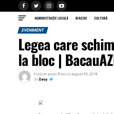
ADMINISTRAȚIE LOCALĂ
AFACERI
CULTURĂ
EVENIMENT
Legea care schimb
la bloc | BacauAZ
Publicat
acum 8 ani
pe
august 30, 2018
De
Deny