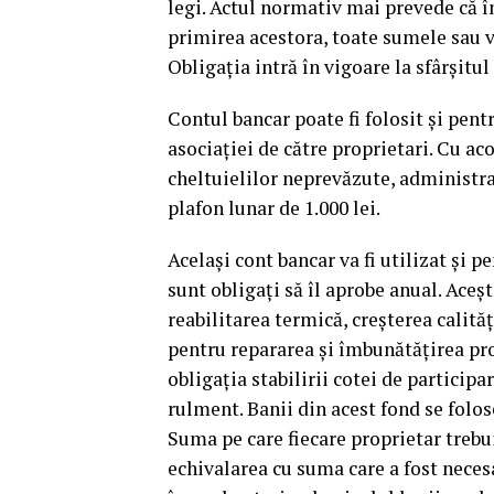
legi. Actul normativ mai prevede că în
primirea acestora, toate sumele sau v
Obligaţia intră în vigoare la sfârşitul
Contul bancar poate fi folosit şi pent
asociaţiei de către proprietari. Cu ac
cheltuielilor neprevăzute, administra
plafon lunar de 1.000 lei.
Acelaşi cont bancar va fi utilizat şi p
sunt obligaţi să îl aprobe anual. Aceşt
reabilitarea termică, creşterea calită
pentru repararea şi îmbunătăţirea pro
obligaţia stabilirii cotei de participa
rulment. Banii din acest fond se folos
Suma pe care fiecare proprietar trebui
echivalarea cu suma care a fost necesa