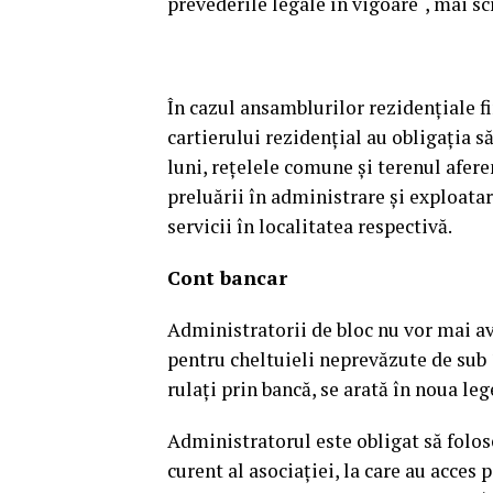
prevederile legale în vigoare“, mai scr
În cazul ansamblurilor rezidenţiale f
cartierului rezidenţial au obligaţia să
luni, reţelele comune şi terenul afer
preluării în administrare şi exploatar
servicii în localitatea respectivă.
Cont bancar
Administratorii de bloc nu vor mai av
pentru cheltuieli neprevăzute de sub 1.
rulaţi prin bancă, se arată în noua leg
Administratorul este obligat să folos
curent al asociaţiei, la care au acces 