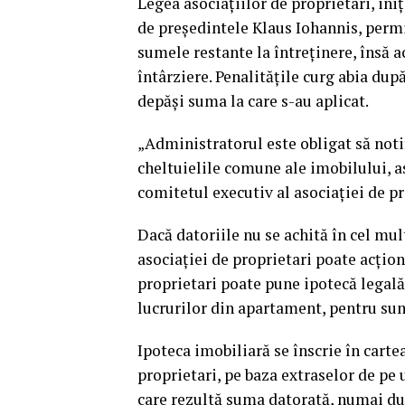
Legea asociaţiilor de proprietari, ini
de preşedintele Klaus Iohannis, permi
sumele restante la întreţinere, însă a
întârziere. Penalităţile curg abia dup
depăşi suma la care s-au aplicat.
„Administratorul este obligat să notifi
cheltuielile comune ale imobilului, as
comitetul executiv al asociaţiei de pr
Dacă datoriile nu se achită în cel mul
asociaţiei de proprietari poate acţion
proprietari poate pune ipotecă legală
lucrurilor din apartament, pentru sum
Ipoteca imobiliară se înscrie în carte
proprietari, pe baza extraselor de pe 
care rezultă suma datorată, numai dup