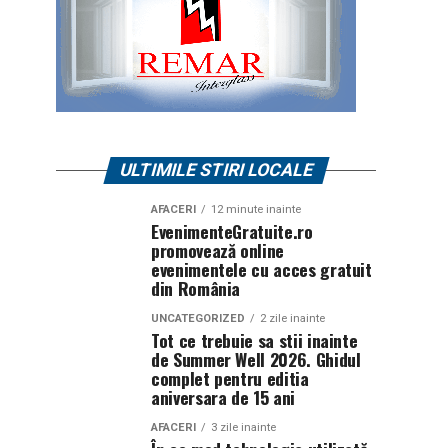
ULTIMILE STIRI LOCALE
AFACERI
12 minute inainte
EvenimenteGratuite.ro
promovează online
evenimentele cu acces gratuit
din România
UNCATEGORIZED
2 zile inainte
Tot ce trebuie sa stii inainte
de Summer Well 2026. Ghidul
complet pentru editia
aniversara de 15 ani
AFACERI
3 zile inainte