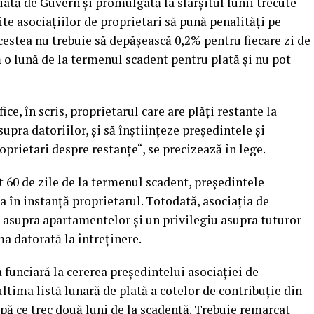
ţiată de Guvern şi promulgată la sfârşitul lunii trecute
te asociaţiilor de proprietari să pună penalităţi pe
cestea nu trebuie să depăşească 0,2% pentru fiecare zi de
ă o lună de la termenul scadent pentru plată şi nu pot
ce, în scris, proprietarul care are plăţi restante la
upra datoriilor, şi să înştiinţeze preşedintele şi
oprietari despre restanţe“, se precizează în lege.
t 60 de zile de la termenul scadent, preşedintele
a în instanţă proprietarul. Totodată, asociaţia de
 asupra apartamentelor şi un privilegiu asupra tuturor
a datorată la întreţinere.
a funciară la cererea preşedintelui asociaţiei de
ultima listă lunară de plată a cotelor de contribuţie din
ă ce trec două luni de la scadenţă. Trebuie remarcat