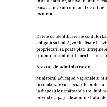
în anul anterior, la nivelul lunii cu ch
până acum, banii din fonul de rulment
locuinţa.
Datele de identificare ale contului ban
obligată să îl aibă, vor fi afişate la av
proprietarii să poată plăti întreţiner
titularului contului, banca la care es
Atestat de administrator
Ministerul Educaţiei Naţionale şi Min
în colaborare cu asociaţiile profesion
la dispoziţie următoarele trei luni p
privind ocupaţia de administrator de