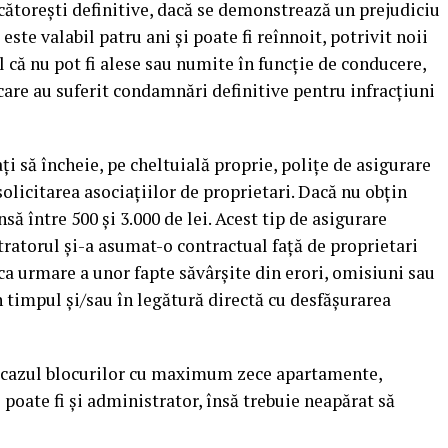
ecătoreşti definitive, dacă se demonstrează un prejudiciu
te valabil patru ani şi poate fi reînnoit, potrivit noii
ul că nu pot fi alese sau numite în funcţie de conducere,
are au suferit condamnări definitive pentru infracţiuni
i să încheie, pe cheltuială proprie, poliţe de asigurare
solicitarea asociaţiilor de proprietari. Dacă nu obţin
 între 500 şi 3.000 de lei. Acest tip de asigurare
ratorul şi-a asumat-o contractual faţă de proprietari
ca urmare a unor fapte săvârşite din erori, omisiuni sau
n timpul şi/sau în legătură directă cu desfăşurarea
n cazul blocurilor cu maximum zece apartamente,
 poate fi şi administrator, însă trebuie neapărat să